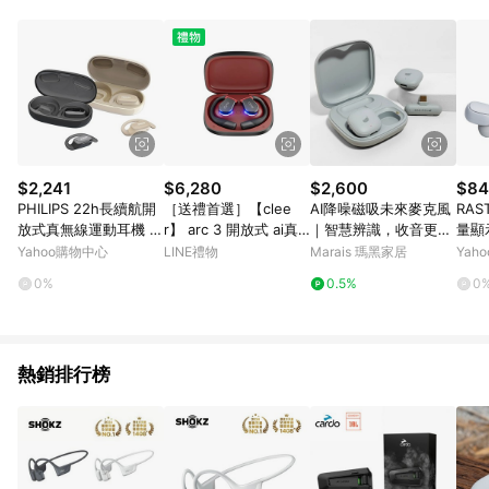
POINTS 回饋。 (3) 若購買之訂單（包含預購商品）未符合樂天
市場 45 天內完成訂單出貨及結帳，則不符合贈點資格。 (4) 如
使用APP、或中途瀏覽比價網、回饋網、Google等其他網頁、或
由網頁版(電腦版/手機版網頁)切換為App都將會造成追蹤中斷而
無法進行 LINE POINTS 回饋。 (5) LINE 購物為購物資訊整合性
平台，商品資料更新會有時間差，如顯示之商品規格、顏色、價
位、贈品與台灣樂天市場銷售網頁不符，以銷售網頁標示為準。
(6) 導購訂單已逾 365 天，根據台灣樂天回饋規定，逾期訂單將
不符合回饋資格。 (7) 若上述或其他原因，致使消費者無接收到
$2,241
$6,280
$2,600
$84
點數回饋或點數回饋有爭議，台灣樂天市場保有更改條款與法律
PHILIPS 22h長續航開
［送禮首選］【clee
AI降噪磁吸未來麥克風
RAS
追訴之權利，活動詳情以樂天市場網站公告為準。
放式真無線運動耳機 T
r】 arc 3 開放式 ai真
｜智慧辨識，收音更清
量顯
AT3708 (NOD)
無線藍牙耳機 運動版
晰 - 藍霧音盒+ Lightni
機
Yahoo購物中心
LINE禮物
Marais 瑪黑家居
Yah
ng轉接頭
0%
0.5%
0
熱銷排行榜