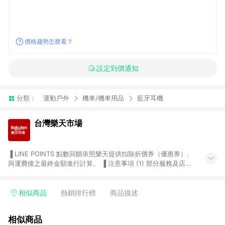
價格趨勢怎麼看？
設定到價通知
分類：
運動戶外
機車/機車用品
藍牙耳機
台灣樂天市場
▐ LINE POINTS 點數回饋依照樂天提供扣除折價券（優惠券）、
與運費後之最終金額進行計算。 ▐ 注意事項 (1) 部分服務及店家
不符合贈點資格，購買後將不贈送 LINE POINTS 點數，亦不得使
用點數紅包，如：ezcook 美食廚房、樂天市場商家付款中心、
Smart mobile、神腦生活、JS巨盛、樂天KOBO電子書，請詳閱
相似商品
熱銷排行榜
商品描述
LINE POINTS 加碼店家清單
（https://lin.ee/1MCw7pe/rcfk）。 (2) 需透過 LINE 購物前往
相似商品
台灣樂天市場，並在同一瀏覽器於24小時內結帳，才享有 LINE