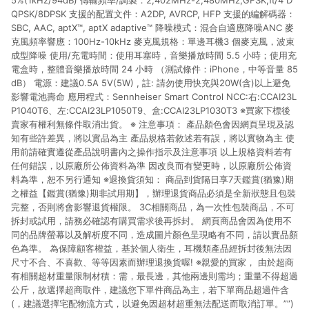
5%(1kHz/94dB) 傳輸頻率/調製：2,402MHz-2,480MHz;GFSK,π/4 D
QPSK/8DPSK 支援的配置文件：A2DP, AVRCP, HFP 支援的編解碼器：
SBC, AAC, aptX™, aptX adaptive™ 降噪模式：混合自適應降噪ANC 麥
克風頻率響應：100Hz-10kHz 麥克風規格：單邊耳機3 個麥克風，波束
成型降噪 使用/充電時間：使用耳塞時，音樂播放時間 5.5 小時；使用充
電盒時，整體音樂播放時間 24 小時 （測試條件：iPhone，中等音量 85
dB） 電源：建議0.5A 5V(5W) , 註: 請勿使用快充與20W(含)以上避免
影響電池壽命 應用程式：Sennheiser Smart Control NCC:右:CCAI23L
P1040T6、左:CCAI23LP1050T9、盒:CCAI23LP1030T3 ※買家下標後
賣家有權利無條件取消出貨。 ※ 注意事項： 產品顏色會因網頁呈現及認
知有些許差異，將以實品為主 產品規格若敘述若有誤，將以實物為主 使
用前請確實遵從產品說明書內之操作指示及注意事項 以上規格資料若有
任何錯誤，以原廠所公佈資料為準 因改良而有變更時，以原廠所公佈資
料為準，恕不另行通知 ※退換貨須知： 商品到貨隔日享7天鑑賞(猶豫)期
之權益【鑑賞(猶豫)期非試用期】，辦理退貨商品必須是全新狀態且包裝
完整，否則將會影響退貨權限。 3C相關商品，為一次性包裝商品，不可
拆封或試用，請務必確認有購買需求後再拆封。 網頁商品會因為使用不
同的品牌螢幕以及解析度不同，造成圖片顏色呈現略有不同，請以實品顏
色為準。 為保障顧客權益，基於個人衛生，耳機類產品經拆封後無法因
尺寸不合、不喜歡、等等因素而辦理退換貨喔! ※親愛的買家， 由於超商
有相關超材重量限制材積：需，最長邊，其他兩邊則需均；重量不得超過
公斤，故選擇超商取件，建議您下單件商品為主，若下單商品超過件含
(，建議選擇宅配物流方式，以避免因超材超重無法配送而取消訂單。””)