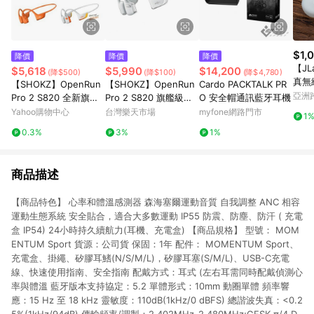
$1,
降價
降價
降價
【JL
$5,618
$5,990
$14,200
(降$500)
(降$100)
(降$4,780)
真無
【SHOKZ】OpenRun
【SHOKZ】OpenRun
Cardo PACKTALK PR
沙
亞洲
Pro 2 S820 全新旗艦
Pro 2 S820 旗艦級專
O 安全帽通訊藍牙耳機
Pinko
級專業運動耳機
業運動耳機 冰川銀【三
Yahoo購物中心
台灣樂天市場
myfone網路門市
1
井3C】
0.3%
3%
1%
商品描述
【商品特色】 心率和體溫感測器 森海塞爾運動音質 自我調整 ANC 相容
運動生態系統 安全貼合，適合大多數運動 IP55 防震、防塵、防汗 ( 充電
盒 IP54) 24小時持久續航力(耳機、充電盒) 【商品規格】 型號： MOM
ENTUM Sport 貨源：公司貨 保固：1年 配件： MOMENTUM Sport、
充電盒、掛繩、矽膠耳鰭(N/S/M/L)，矽膠耳塞(S/M/L)、USB-C充電
線、快速使用指南、安全指南 配戴方式：耳式 (左右耳需同時配戴偵測心
率與體溫 藍牙版本支持協定：5.2 單體形式：10mm 動圈單體 頻率響
應：15 Hz 至 18 kHz 靈敏度：110dB(1kHz/0 dBFS) 總諧波失真：<0.2