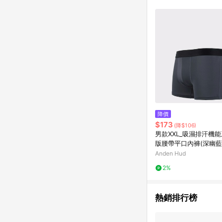
單已逾 365 天，根據台灣樂天回饋
點數回饋或點數回饋有
降價
$173
(降$106)
男款XXL_吸濕排汗機
版腰帶平口內褲(深幽藍
Anden Hud
2%
熱銷排行榜