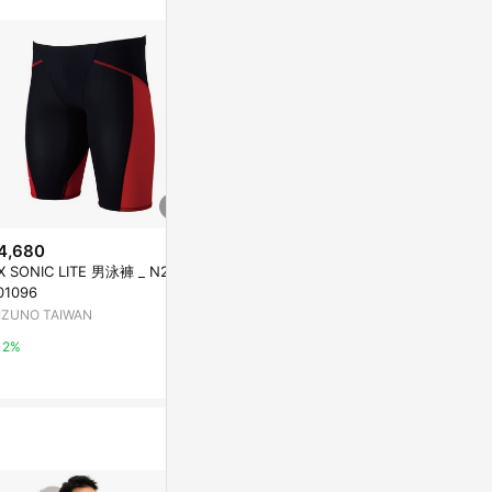
站公告為準。
4,680
降價
降價
 SONIC LITE 男泳褲 _ N2MB
$209
$173
(降$70)
(降$106
01096
男款XXL_Back to Track．短版變
男款XXL_吸
IZUNO TAIWAN
化平口內褲(深潛藍-黑白緊帶)
版腰帶平口內褲
Anden Hud
Anden Hud
2%
2%
2%