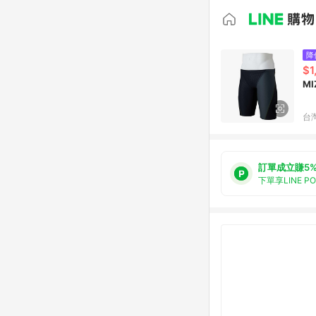
降
$1
MI
台
訂單成立賺5
下單享LINE P