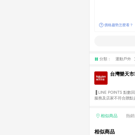
價格趨勢怎麼看？
分類：
運動戶外
台灣樂天市
▐ LINE POINTS 點數回饋依照樂天提供扣除折價券（優惠券）、與運費後之最終金額進行計算。 ▐ 注意事項 (1) 部分
服務及店家不符合贈點資格
天市場商家付款中心、Sma
（https://lin.ee/1MCw7pe/rcfk）。 (2) 需透過 LINE 
享有 LINE POINTS 回饋。 (3) 若購買之訂單（包含預購商品）未符合樂天市場 45 天內完成訂單
相似商品
熱銷
合贈點資格。 (4) 如使用APP、或中途瀏覽比價網、回饋網、Google等其他網頁、或由網頁版(電腦版/手機版網頁)切
換為App都將會造成追蹤中斷而無法進行 LIN
相似商品
會有時間差，如顯示之商品