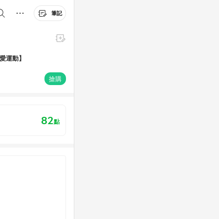
筆記
rt愛運動】
搶購
82
點