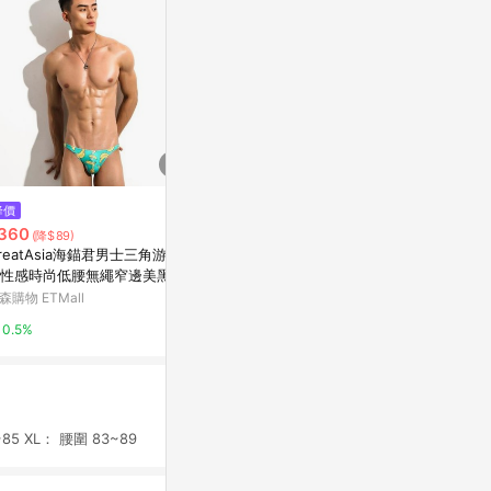
降價
降價
降價
360
$360
$360
(降$89)
(降$89)
(降$89)
reatAsia海錨君男士三角游泳
GreatAsia海錨君男士三角性感
GreatAsi
性感時尚低腰無繩窄邊美黑溫
低腰窄邊紅色運動游泳褲美黑沙
褲性感低腰無
04
灘118
27
森購物 ETMall
東森購物 ETMall
東森購物 ETMa
0.5%
0.5%
0.5%
5 XL： 腰圍 83~89