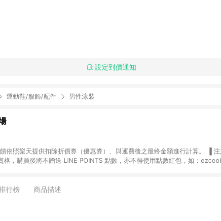
設定到價通知
運動鞋/服飾/配件
男性泳裝
場
，購買後將不贈送 LINE POINTS 點數，亦不得使用點數紅包，如：ezcoo
rt mobile、神腦生活、JS巨盛、樂天KOBO電子書，請詳閱 LINE POINT
購物前往台灣樂天市場，並在同一瀏覽器於24小時內結帳，才
出貨及結帳，則不符
排行榜
商品描述
E POINTS 回饋。 (5) LINE 購物為購物資訊整合性平台，商品資料更新
規格、顏色、價位、贈品與台灣樂天市場銷售網頁不符，以銷售網頁標示為準。 (6) 