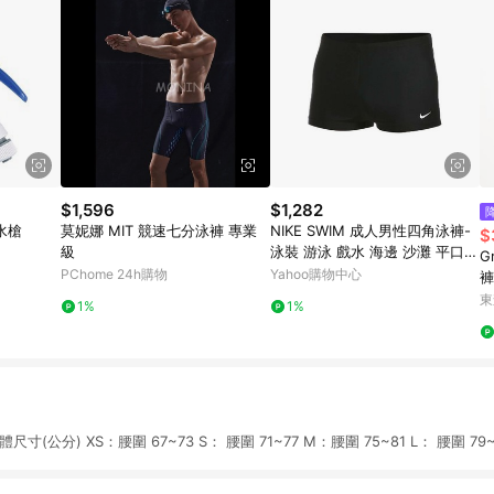
$1,596
$1,282
小水槍
莫妮娜 MIT 競速七分泳褲 專業
NIKE SWIM 成人男性四角泳褲-
$
級
泳裝 游泳 戲水 海邊 沙灘 平口泳
G
褲 NESS8492-001 黑白
PChome 24h購物
Yahoo購物中心
褲
泉
東
1%
1%
(公分) XS：腰圍 67~73 S： 腰圍 71~77 M：腰圍 75~81 L： 腰圍 79~8