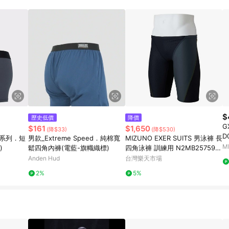
規定，逾期訂單將不符合回饋資格。 (7) 若上述或其他原因，致使消費者無接收到
爭議，台灣樂天市場保有更改條款與法律追訴之權利，活動詳情以樂天市場網
$
歷史低價
降價
GX
$161
$1,650
(降$33)
(降$530)
D
能系列．短
男款_Extreme Speed．純棉寬
MIZUNO EXER SUITS 男泳褲 長
M
)
鬆四角內褲(電藍-旗幟織標)
四角泳褲 訓練用 N2MB257593
黑x炭【iSport愛運動】
Anden Hud
台灣樂天市場
2%
5%