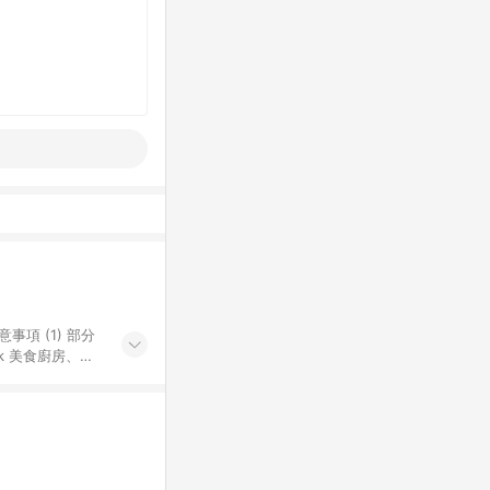
k 美食廚房、樂
S 加碼店家清單
導購訂