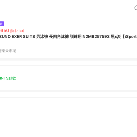
價
,650
(降$530)
ZUNO EXER SUITS 男泳褲 長四角泳褲 訓練用 N2MB257593 黑x炭【iSpo
灣樂天市場
%
OINTS點數