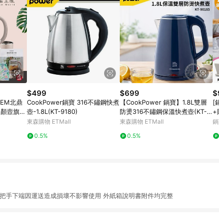
$499
$699
$
EEM北鼎
CookPower鍋寶 316不鏽鋼快煮
【CookPower 鍋寶】1.8L雙層
[
美顏壼旗艦
壺-1.8L(KT-9180)
防燙316不鏽鋼保溫快煮壺(KT-9
+
台灣公司
0185)電茶壺/電熱水壺/泡茶壺/
東森購物 ETMall
東森購物 ETMall
鍋
煮水壺
0.5%
0.5%
 把手下端因運送造成損壞不影響使用 外紙箱說明書附件均完整