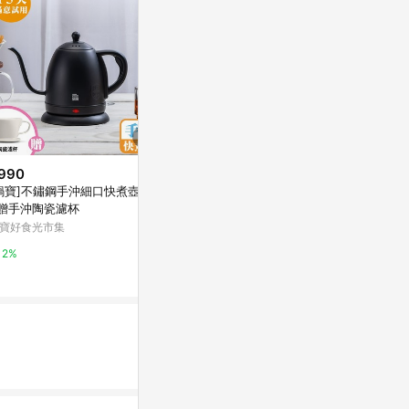
990
限時加碼
降價
鍋寶]不鏽鋼手沖細口快煮壺1L
$599
$1,988
(降$6
贈手沖陶瓷濾杯
【Kolin歌林】1.5L雙層防燙快煮
德國諾曼百赫 
寶好食光市集
壺(KPK-LN214)｜316不鏽鋼 無
ER 智能溫控保
縫內膽 電茶壺 煮水壺
0
蝦皮購物
台灣樂天市場
2%
0%
3%