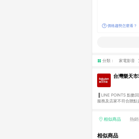
價格趨勢怎麼看？
分類：
家電影音
台灣樂天市
▐ LINE POINTS 點數回饋依照樂天提供扣除折價券（優惠券）、與運費後之最終金額進行計算。 ▐ 注意事項 (1) 部分
服務及店家不符合贈點資格
天市場商家付款中心、Sma
（https://lin.ee/1MCw7pe/rcfk）。 (2) 需透過 LINE 
享有 LINE POINTS 回饋。 (3) 若購買之訂單（包含預購商品）未符合樂天市場 45 天內完成訂單
相似商品
熱銷
合贈點資格。 (4) 如使用APP、或中途瀏覽比價網、回饋網、Google等其他網頁、或由網頁版(電腦版/手機版網頁)切
換為App都將會造成追蹤中斷而無法進行 LIN
相似商品
會有時間差，如顯示之商品