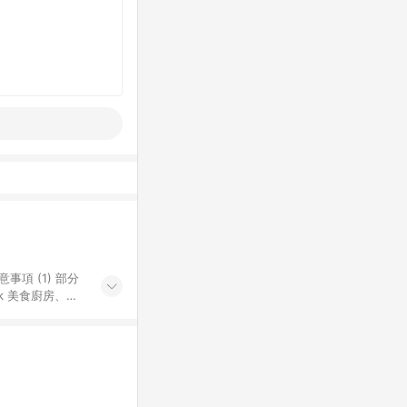
k 美食廚房、樂
S 加碼店家清單
導購訂