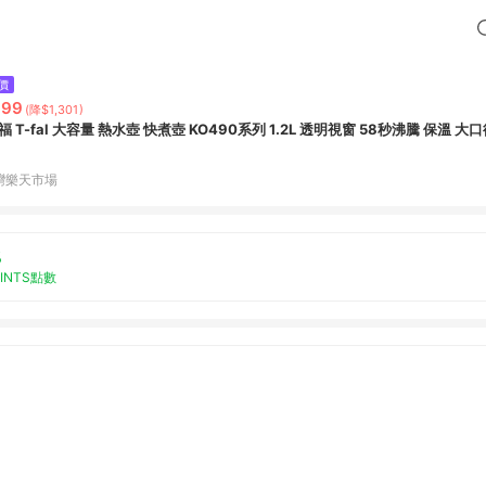
價
999
(降$1,301)
福 T-fal 大容量 熱水壺 快煮壺 KO490系列 1.2L 透明視窗 58秒沸騰 保溫 
灣樂天市場
%
OINTS點數