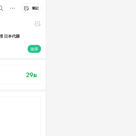
筆記
大口徑 日本代購
搶購
29
點