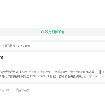
設定到價通知
料理家電
快煮壺
場
，購買後將不贈送 LINE POINTS 點數，亦不得使用點數紅包，如：ezcoo
rt mobile、神腦生活、JS巨盛、樂天KOBO電子書，請詳閱 LINE POINT
購物前往台灣樂天市場，並在同一瀏覽器於24小時內結帳，才
出貨及結帳，則不符
排行榜
商品描述
E POINTS 回饋。 (5) LINE 購物為購物資訊整合性平台，商品資料更新
規格、顏色、價位、贈品與台灣樂天市場銷售網頁不符，以銷售網頁標示為準。 (6) 