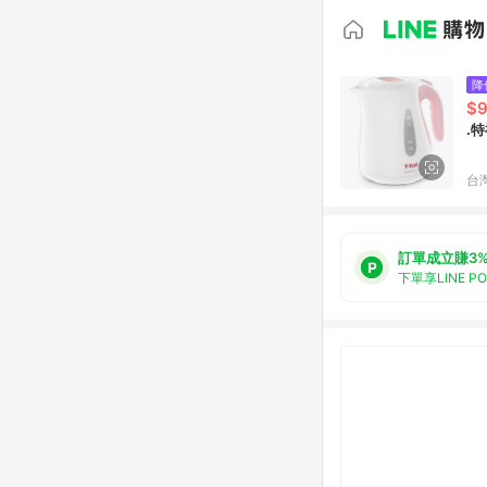
降
$
.特
台
訂單成立賺3
下單享LINE P