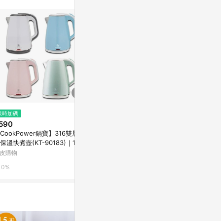
站公告為準。
$1,850
$520
限時加碼
【象印】1公升微電腦快煮電氣壺
【聖岡科技Dr.
590
(海軍藍) CK-DAF10
級304不鏽鋼
CookPower鍋寶】316雙層防
師5號)
台灣樂天市場
Yahoo購物中
保溫快煮壺(KT-90183)｜1.8公
 粉色 藍色 綠色 白色 保溫功能
皮購物
3%
0.3%
0%