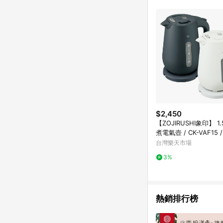
單已逾 365 天，根據台灣樂天回饋
點數回饋或點數回饋有
$2,450
【ZOJIRUSHI象印】 1
煮電氣壺 / CK-VAF15 
白【APP滿額下單4%點
台灣樂天市場
帳號最高1000點)】7/3
3%
熱銷排行榜