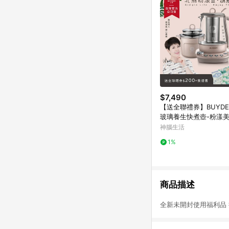
$7,490
【送全聯禮券】BUYD
玻璃養生快煮壺-粉漾
全配-茱萸粉-K2691-
神腦生活
貨-陳月卿代言
1%
商品描述
全新未開封使用福利品