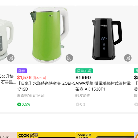
規定，逾期訂單將不符合回饋資格。 (7) 若上述或其他原因，致使消費者無接收到
爭議，台灣樂天市場保有更改條款與法律追訴之權利，活動詳情以樂天市場網
降價
限時加碼
.5公升快
$1,576
$1,990
$
(降$214)
/ 石墨黑/
【日象】水漾時尚快煮壺 ZOEI-5
AIWA愛華 微電腦觸控式溫控電
【
數(單一
171SD
茶壺 AK-1538F1
燙
1止
升
東森購物 ETMall
蝦皮購物
蝦
0.5%
0%