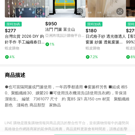
$950
限時加碼
限時加碼
限時
法鬥 門簾 富士山
$277
$180
$27
亞洲跨境設計購物平台
台灣出貨 2026 DIY 鈎
日式格子紗 透光微透人
【客
Pinkoi
針手作 手工編織春日花
窗簾 紗簾 透氣窗簾紗
99
1%
朵門簾材料包毛線編織
半遮光窗簾 陽台窗戶落
音隔
蝦皮購物
蝦皮購物
蝦皮
鉤針毛線門簾春日小花
地窗簾 窗簾紗 窗紗 隱
隔間
4%
7.2%
8
鈴蘭材
私隔簾 窗紗簾 窗簾布
棉麻
遮光
商品描述
●也可當隔間簾或門簾使用，一年四季都適用 ●窗簾桿另售 ■組成 棉5
0、聚酯纖維30、嫘縈20 ■可使用洗衣機清洗(請使用洗衣網)，常保清
潔衛生。 編號 7361077 尺寸 約 寬85 深1 高150 cm 材質 聚酯纖維
顏色 淺褐色 商品類型 家飾品
LINE 購物是匯集購物情報與商品資訊的整合性平台，並依購物情報中的趨勢與
風格做合作網路商家的延伸商品推薦，商品資料更新會有時間差，請務必點擊
商品至各合作網路商家，確認現售價與購物條件，一切資訊以合作廠商網頁為