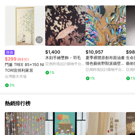
POINTS 回饋。 (3) 若購買之訂單（包含預購商品）未符合樂天
市場 45 天內完成訂單出貨及結帳，則不符合贈點資格。 (4) 如
使用APP、或中途瀏覽比價網、回饋網、Google等其他網頁、或
由網頁版(電腦版/手機版網頁)切換為App都將會造成追蹤中斷而
無法進行 LINE POINTS 回饋。 (5) LINE 購物為購物資訊整合性
平台，商品資料更新會有時間差，如顯示之商品規格、顏色、價
位、贈品與台灣樂天市場銷售網頁不符，以銷售網頁標示為準。
(6) 導購訂單已逾 365 天，根據台灣樂天回饋規定，逾期訂單將
不符合回饋資格。 (7) 若上述或其他原因，致使消費者無接收到
$1,400
$10,957
$98
降價
點數回饋或點數回饋有爭議，台灣樂天市場保有更改條款與法律
木刻手繪墜飾 - 羽毛
夏季裸體原創布面油畫
生命旅
$299
(降$50)
追訴之權利，活動詳情以樂天市場網站公告為準。
情色藝術野獸派牆壁裝
藝術
亞洲跨境設計購物平台
門簾 TREE 85×150 NI
飾藝術
Pinkoi
亞洲跨境設計購物平台
亞洲
TORI宜得利家居
1%
Pinkoi
Pinko
台灣樂天市場
1%
1
3%
熱銷排行榜