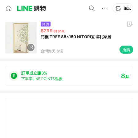
筆記
降價
$299
(降$50)
門簾 TREE 85×150 NITORI宜得利家居
搶購
台灣樂天市場
訂單成立賺3%
8
點
下單享LINE POINTS點數