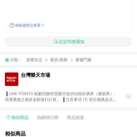
價格趨勢怎麼看？
設定到價通知
分類：
居家生活
寢具/家飾
窗簾門簾
台灣樂天市場
▐ LINE POINTS 點數回饋依照樂天提供扣除折價券（優惠券）、
與運費後之最終金額進行計算。 ▐ 注意事項 (1) 部分服務及店家
不符合贈點資格，購買後將不贈送 LINE POINTS 點數，亦不得使
用點數紅包，如：ezcook 美食廚房、樂天市場商家付款中心、
Smart mobile、神腦生活、JS巨盛、樂天KOBO電子書，請詳閱
相似商品
熱銷排行榜
商品描述
LINE POINTS 加碼店家清單
（https://lin.ee/1MCw7pe/rcfk）。 (2) 需透過 LINE 購物前往
相似商品
台灣樂天市場，並在同一瀏覽器於24小時內結帳，才享有 LINE