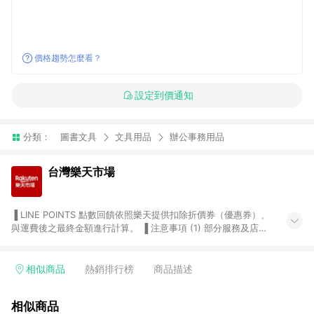
價格趨勢怎麼看？
設定到價通知
分類：
圖書文具
文具用品
辦公事務用品
台灣樂天市場
▐ LINE POINTS 點數回饋依照樂天提供扣除折價券（優惠券）、
與運費後之最終金額進行計算。 ▐ 注意事項 (1) 部分服務及店家
不符合贈點資格，購買後將不贈送 LINE POINTS 點數，亦不得使
用點數紅包，如：ezcook 美食廚房、樂天市場商家付款中心、
Smart mobile、神腦生活、JS巨盛、樂天KOBO電子書，請詳閱
相似商品
熱銷排行榜
商品描述
LINE POINTS 加碼店家清單
（https://lin.ee/1MCw7pe/rcfk）。 (2) 需透過 LINE 購物前往
相似商品
台灣樂天市場，並在同一瀏覽器於24小時內結帳，才享有 LINE