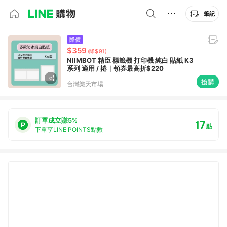
筆記
降價
$359
(降$91)
NIIMBOT 精臣 標籤機 打印機 純白 貼紙 K3
系列 適用 / 捲｜領券最高折$220
搶購
台灣樂天市場
訂單成立賺5%
17
點
下單享LINE POINTS點數