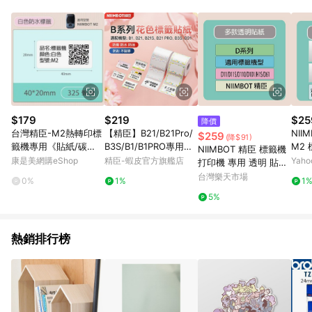
POINTS 回饋。 (3) 若購買之訂單（包含預購商品）未符合樂天
市場 45 天內完成訂單出貨及結帳，則不符合贈點資格。 (4) 如
使用APP、或中途瀏覽比價網、回饋網、Google等其他網頁、或
由網頁版(電腦版/手機版網頁)切換為App都將會造成追蹤中斷而
無法進行 LINE POINTS 回饋。 (5) LINE 購物為購物資訊整合性
平台，商品資料更新會有時間差，如顯示之商品規格、顏色、價
位、贈品與台灣樂天市場銷售網頁不符，以銷售網頁標示為準。
(6) 導購訂單已逾 365 天，根據台灣樂天回饋規定，逾期訂單將
不符合回饋資格。 (7) 若上述或其他原因，致使消費者無接收到
$179
$219
$25
降價
點數回饋或點數回饋有爭議，台灣樂天市場保有更改條款與法律
台灣精臣-M2熱轉印標
【精臣】B21/B21Pro/
NII
$259
(降$91)
追訴之權利，活動詳情以樂天市場網站公告為準。
籤機專用《貼紙/碳
B3S/B1/B1PRO專用可
M2
NIIMBOT 精臣 標籤機
帶》台灣公司貨 原廠標
愛卡通彩色花樣標籤貼
貼紙 
康是美網購eShop
精臣-蝦皮官方旗艦店
Yah
打印機 專用 透明 貼紙
籤貼紙
紙 幼兒園分類收納手帳
D110/D11S/D101/H1S/
台灣樂天市場
0%
1%
1
花紋條碼標籤紙
D61 適用 / 捲 D系列｜
5%
領券最高折$220
熱銷排行榜