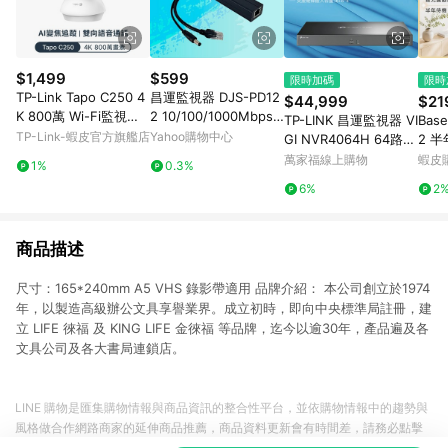
$1,499
$599
限時加碼
限時
TP-Link Tapo C250 4
昌運監視器 DJS-PD12
$44,999
$21
K 800萬 Wi-Fi監視器
2 10/100/1000Mbps
TP-LINK 昌運監視器 VI
Bas
可旋轉攝影機 AI家庭防
DC12V/2A Gigabit Po
TP-Link-蝦皮官方旗艦店
Yahoo購物中心
GI NVR4064H 64路
2 
護 寵物偵測 嬰兒哭聲
E分離器
網路監控主機 監視器主
紅外
萬家福線上購物
蝦皮
1%
0.3%
偵測
機 NVR 支援4硬碟
鏡頭
6%
2
測 
商品描述
尺寸：165*240mm A5 VHS 錄影帶適用 品牌介紹： 本公司創立於1974
年，以製造高級辦公文具享譽業界。成立初時，即向中央標準局註冊，建
立 LIFE 徠福 及 KING LIFE 金徠福 等品牌，迄今以逾30年，產品遍及各
文具公司及各大書局連鎖店。
LINE 購物是匯集購物情報與商品資訊的整合性平台，並依購物情報中的趨勢與
風格做合作網路商家的延伸商品推薦，商品資料更新會有時間差，請務必點擊
商品至各合作網路商家，確認現售價與購物條件，一切資訊以合作廠商網頁為