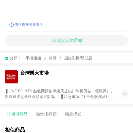
價格趨勢怎麼看？
設定到價通知
分類：
手機相機
相機
攝錄影機/監視器
台灣樂天市場
▐ LINE POINTS 點數回饋依照樂天提供扣除折價券（優惠券）、
與運費後之最終金額進行計算。 ▐ 注意事項 (1) 部分服務及店家
不符合贈點資格，購買後將不贈送 LINE POINTS 點數，亦不得使
用點數紅包，如：ezcook 美食廚房、樂天市場商家付款中心、
Smart mobile、神腦生活、JS巨盛、樂天KOBO電子書，請詳閱
相似商品
熱銷排行榜
商品描述
LINE POINTS 加碼店家清單
（https://lin.ee/1MCw7pe/rcfk）。 (2) 需透過 LINE 購物前往
相似商品
台灣樂天市場，並在同一瀏覽器於24小時內結帳，才享有 LINE