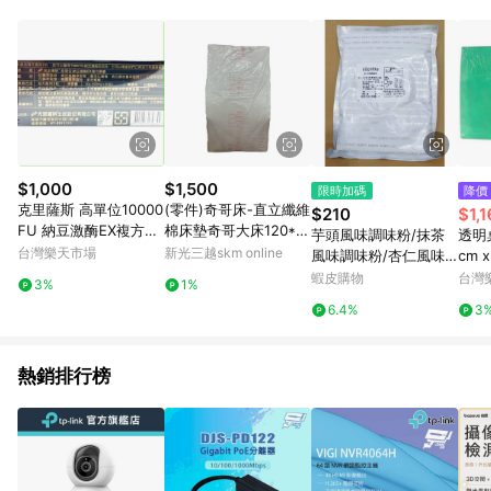
POINTS 回饋。 (3) 若購買之訂單（包含預購商品）未符合樂天
市場 45 天內完成訂單出貨及結帳，則不符合贈點資格。 (4) 如
使用APP、或中途瀏覽比價網、回饋網、Google等其他網頁、或
由網頁版(電腦版/手機版網頁)切換為App都將會造成追蹤中斷而
無法進行 LINE POINTS 回饋。 (5) LINE 購物為購物資訊整合性
平台，商品資料更新會有時間差，如顯示之商品規格、顏色、價
位、贈品與台灣樂天市場銷售網頁不符，以銷售網頁標示為準。
(6) 導購訂單已逾 365 天，根據台灣樂天回饋規定，逾期訂單將
不符合回饋資格。 (7) 若上述或其他原因，致使消費者無接收到
$1,000
$1,500
限時加碼
降價
點數回饋或點數回饋有爭議，台灣樂天市場保有更改條款與法律
克里薩斯 高單位10000
(零件)奇哥床-直立纖維
$210
$1,
追訴之權利，活動詳情以樂天市場網站公告為準。
FU 納豆激酶EX複方膠
棉床墊奇哥大床120*6
芋頭風味調味粉/抹茶
透明
囊 60粒 | | 山楂 丹蔘
5*5
台灣樂天市場
新光三越skm online
風味調味粉/杏仁風味
cm 
橄欖葉
調味粉/雞蛋布丁粉 1K
/一包
蝦皮購物
台灣
3%
1%
G(超取限4包)
般透
6.4%
3
桌墊 
熱銷排行榜