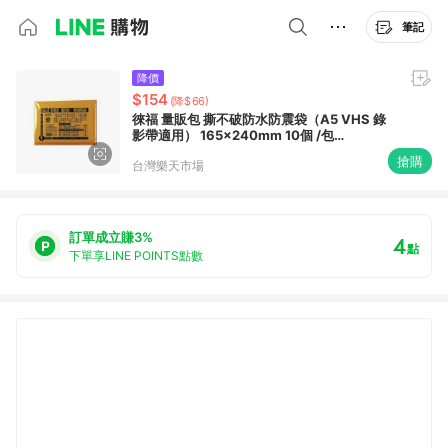
筆記
降價
$154
(降$66)
徠福 量販包 撕不破防水防震袋（A5 VHS 錄
影帶適用） 165x240mm 10個 /包
NO.1【APP滿額下單10%點數(單一帳號最高
搶購
台灣樂天市場
1500點)】8/31止
訂單成立賺3%
4
點
下單享LINE POINTS點數