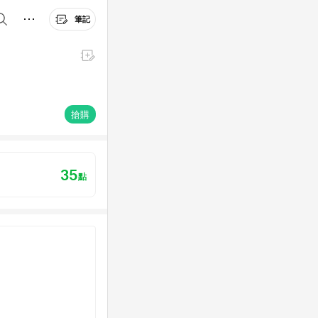
筆記
搶購
35
點