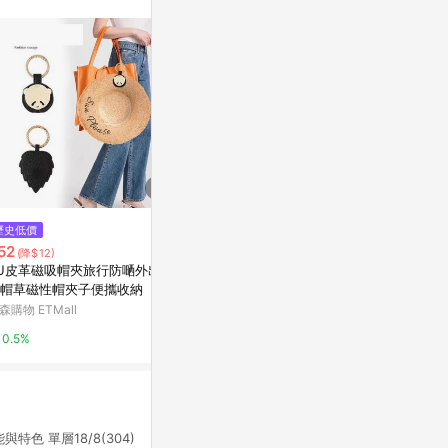
站公告為準。
歷史低價
降價
歷史低價
52
$113
$972
(降$12)
(降$6)
(降$108
U皮革磁吸帽夾旅行防嗮外出太
Deparee蒂巴蕾 冰酷 手肘加強/
Pacsafe Co
帽草磁性帽夾子便攜收納
消臭涼感/吸排快乾 防曬袖套 -露
隱藏貼身腰包 V1
指(藏青/黑/白)防曬 遮陽 登山 袖
森購物 ETMall
台灣樂天市場
亞洲跨境設計購物
套【愛買】
0.5%
3%
1%
能與特色 單層18/8(304)