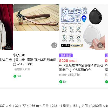
規定，逾期訂單將不符合回饋資格。 (7) 若上述或其他原因，致使消費者無接收到
爭議，台灣樂天市場保有更改條款與法律追訴之權利，活動詳情以樂天市場網
$1,980
歷史低價
REAL手機
├登山樂┤臺灣 TK+&SF 獸角銅
$229
$
(降$70)
錘 #SF-EG01
u-ta無距離GPS定位尋物防丟追
P
台灣樂天市場
蹤器ITag(IOS專用)白色
陽
myfone網路門市
東
3%
1%
7 大小：32 x 77 x 166 mm 容量：236 ml 重量：158 g 定價：1,280元 功