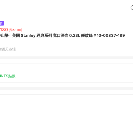
價
,180
(降$100)
山樂┤ 美國 Stanley 經典系列 寬口酒壺 0.23L 錘紋綠 # 10-00837-189
灣樂天市場
%
OINTS點數