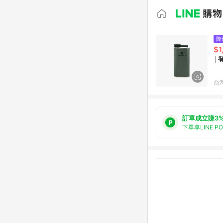
降
$1
├登
台
訂單成立賺3
下單享LINE P