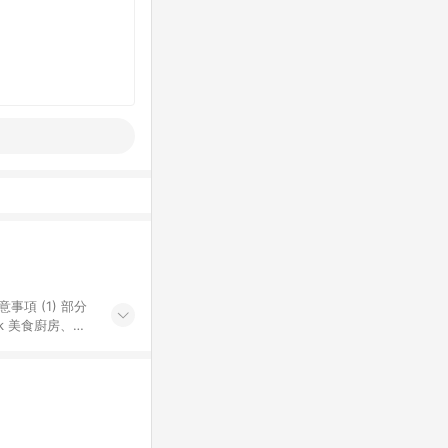
k 美食廚房、樂
S 加碼店家清單
導購訂