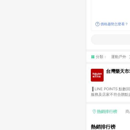
價格趨勢怎麼看？
分類：
運動戶外
台灣樂天市
▐ LINE POINTS 點數回饋依照樂天提供扣除折價券（優惠券）、與運費後之最終金額進行計算。 ▐ 注意事項 (1) 部分
服務及店家不符合贈點資格
天市場商家付款中心、Sma
（https://lin.ee/1MCw7pe/rcfk）。 (2) 需透過 LINE 
享有 LINE POINTS 回饋。 (3) 若購買之訂單（包含預購商品）未符合樂天市場 45 天內完成訂單
熱銷排行榜
商
合贈點資格。 (4) 如使用APP、或中途瀏覽比價網、回饋網、Google等其他網頁、或由網頁版(電腦版/手機版網頁)切
換為App都將會造成追蹤中斷而無法進行 LIN
熱銷排行榜
會有時間差，如顯示之商品