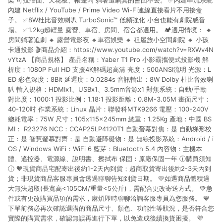
架 可投牆面、天花板、帳篷內 躺著追劇真的會回不去。 ✅內建串流系統
內建 Netflix / YouTube / Prime Video Wi-Fi連線直接看片不用接盒
子。 ✅8W杜比音效喇叭 TurboSonic™ 低頻強化 小台也能有劇院感音
場。 ✅1.2kg超輕量 露營、車宿、房間、宿舍都適用。 🏕適用情境： 🔸
房間躺著追劇 🔸 露營電影夜 🔸車宿娛樂 🔸 租屋族小空間劇院 🔸 小孩
卡通投影 🎬商品介紹：https://www.youtube.com/watch?v=RXWv4N
vYtzA 【商品規格】 產品名稱：Yaber T1 Pro 小影霸攜便式投影機 解
析度：1080P Full HD 支援4K解碼超高清 亮度：500ANSI流明 光源：L
ED 彩色深度：8Bit 延遲度：0.0284s 音訊輸出：8W Dolby 杜比音效喇
叭 輸入規格：HDMIx1、USBx1、3.5mm音源x1 對焦系統：自動/手動
對比度：1000:1 投影比例：1.18:1 投影距離：0.8M-3.05M 畫面尺寸：
40-120吋 作業系統：Linux 晶片：聯發科MTK9266 電壓：100-240V
總耗電率：75W 尺寸：105x115x245mm 總重：1.25Kg 產地：中國 BS
MI： R23276 NCC：CCAP25LP4120T1 自動螢幕對焦：是 自動梯形校
正：是 智慧螢幕對齊：是 自動避障礙物：是 無線投影系統：Android / i
OS / Windows WiFi：WiFi 6 藍芽：Bluetooth 5.4 內容物：主機本
體、遙控器、電源線、說明書、擦拭布 保固：原廠保固一年 ⓘ購買須知
ⓘ 🧡現貨商品宅配寄出後約1-2天內到貨；超商取貨寄出後約2-3天內到
貨；非現貨商品客服專員會透過聊聊告知到貨日期。 💛如遇商品體積過
大無法超取(長寬高<105CM/重量<5公斤)，需配合更改寄送方式。 💚急
件或有更改購買品項的需求，麻煩即時聊聊洽詢客服專員為您服務。 💙
下單前務必再次確認選購的商品尺寸、顏色、功能性等狀況，是否符合您
實際的購買需求，確認無誤再進行下單，以免造成後續換貨困擾。 💜