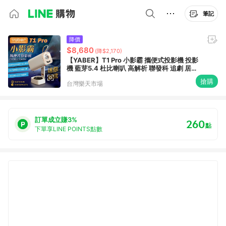
筆記
降價
$8,680
(降$2,170)
【YABER】T1 Pro 小影霸 攜便式投影機 投影
機 藍芽5.4 杜比喇叭 高解析 聯發科 追劇 居家
露營 悠遊戶外
搶購
台灣樂天市場
訂單成立賺3%
260
點
下單享LINE POINTS點數