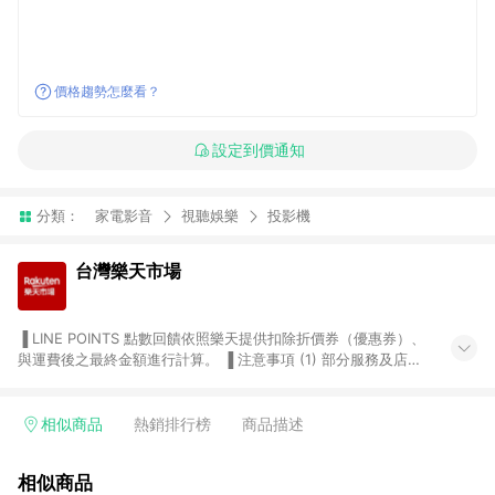
價格趨勢怎麼看？
設定到價通知
分類：
家電影音
視聽娛樂
投影機
台灣樂天市場
▐ LINE POINTS 點數回饋依照樂天提供扣除折價券（優惠券）、
與運費後之最終金額進行計算。 ▐ 注意事項 (1) 部分服務及店家
不符合贈點資格，購買後將不贈送 LINE POINTS 點數，亦不得使
用點數紅包，如：ezcook 美食廚房、樂天市場商家付款中心、
Smart mobile、神腦生活、JS巨盛、樂天KOBO電子書，請詳閱
相似商品
熱銷排行榜
商品描述
LINE POINTS 加碼店家清單
（https://lin.ee/1MCw7pe/rcfk）。 (2) 需透過 LINE 購物前往
相似商品
台灣樂天市場，並在同一瀏覽器於24小時內結帳，才享有 LINE