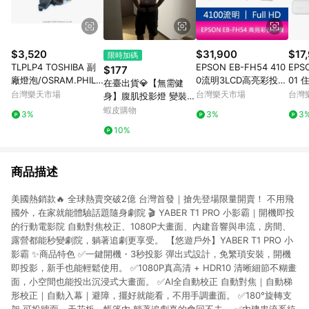
$3,520
$31,900
$17
限時加碼
TLPLP4 TOSHIBA 副
EPSON EB-FH54 410
EPS
$177
廠燈泡/OSRAM.PHILIP
0流明3LCD高亮彩投影
01 
在臺出貨💎【無需健
S投影機燈泡/保固半年
機 上網登錄享三年保固
影機
台灣樂天市場
台灣樂天市場
台灣
身】腹肌投影燈 變裝投
【APP賺6%點數 領券
影 腹肌喇叭槍 整蠱 腹
蝦皮購物
3%
3%
3
最高折500】
肌 語音玩具 可錄音 手
10%
持投影 包包掛件 情侶
玩具 5I
商品描述
美國熱銷款🔥 全球熱賣突破2億 台灣首發｜搶先登場限量開賣！ 不用飛
國外，在家就能體驗話題隨身劇院 🎬 YABER T1 PRO 小影霸｜開機即投
的行動電影院 自動對焦校正、1080P大畫面、內建音響與串流，房間、
露營都能秒變劇院，躺著追劇更享受。 【悠遊戶外】YABER T1 PRO 小
影霸 ✨商品特色 ✅一鍵開機・3秒投影 彈出式設計，免繁瑣安裝，開機
即投影，新手也能輕鬆使用。 ✅1080P真高清 + HDR10 清晰細節不糊畫
面，小空間也能投出沉浸式大畫面。 ✅AI全自動校正 自動對焦｜自動梯
形校正｜自動入幕｜避障，擺好就能看，不用手調畫面。 ✅180°旋轉支