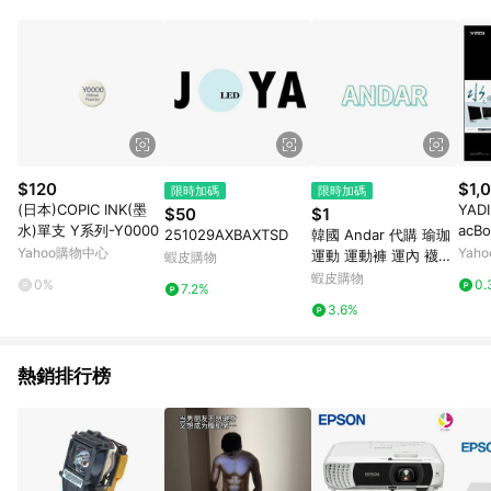
POINTS 回饋。 (3) 若購買之訂單（包含預購商品）未符合樂天
市場 45 天內完成訂單出貨及結帳，則不符合贈點資格。 (4) 如
使用APP、或中途瀏覽比價網、回饋網、Google等其他網頁、或
由網頁版(電腦版/手機版網頁)切換為App都將會造成追蹤中斷而
無法進行 LINE POINTS 回饋。 (5) LINE 購物為購物資訊整合性
平台，商品資料更新會有時間差，如顯示之商品規格、顏色、價
位、贈品與台灣樂天市場銷售網頁不符，以銷售網頁標示為準。
(6) 導購訂單已逾 365 天，根據台灣樂天回饋規定，逾期訂單將
不符合回饋資格。 (7) 若上述或其他原因，致使消費者無接收到
$120
$1,
限時加碼
限時加碼
點數回饋或點數回饋有爭議，台灣樂天市場保有更改條款與法律
(日本)COPIC INK(墨
YAD
$50
$1
追訴之權利，活動詳情以樂天市場網站公告為準。
水)單支 Y系列-Y0000
acBo
251029AXBAXTSD
韓國 Andar 代購 瑜珈
299
Yahoo購物中心
Yah
運動 運動褲 運內 襪子
蝦皮購物
用 
上衣
蝦皮購物
0%
0.
7.2%
3.6%
熱銷排行榜