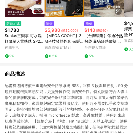
$4,
限時加碼
降價
降價
輝葉
$1,780
$5,980
$140
(降$2,000)
(降$60)
墊 H
Sunlus三樂事 可水洗
【MEGA COOHT】3
【台灣製造】帝通冷熱
車用
東森購
輕薄單人電熱毯 SP270
M科技發熱外套 保暖外
敷袋 菲徳冷熱敷墊 子
捏/1
1OR
套 電熱外套 男女共版
母型冷熱敷墊 冰敷袋
神腦生活
東森購物 ETMall
台灣樂天市場
0.
附行動電源 可機洗 電
冰袋 冰枕 冰熱敷 冰敷
2%
0.5%
5%
熱外套 暖暖包 加熱外
墊 熱敷墊 冷熱敷墊 冰
套 熱敷墊
人軟冰枕
商品描述
配備有德國博依三重電熱安全防護系統 BSS，並有 3 段溫度控制，90 分
鐘自動關機與速熱功能，更提升操作使用的安全性。特別設計符合人體工
學的腰腹服貼剪裁，能夠完全服貼腰部或腹部，同時採用加大彈性帶結合
魔鬼粘黏扣帶，來調整與固定鬆緊與服貼度。使用時不需要以手來支撐或
固定，是特別針對腰部與腹部所設計的熱敷墊。不論任何身形皆能輕鬆固
定，讓熱度更深入。採用 microfleece 製成，高透氣材質，使用起來讓
肌膚備感舒適。 【規格介紹】 型號：HK 49 設計：人體工學設計，適用
於腹部及腰部使用。( 加大彈性帶與魔鬼粘黏扣帶，任何身型能輕鬆固定