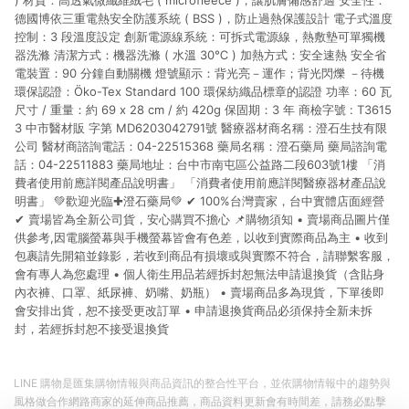
) 材質：高透氣微纖維絨毛 ( microfleece )，讓肌膚備感舒適 安全性：
德國博依三重電熱安全防護系統 ( BSS )，防止過熱保護設計 電子式溫度
控制：3 段溫度設定 創新電源線系統：可拆式電源線，熱敷墊可單獨機
器洗滌 清潔方式：機器洗滌 ( 水溫 30℃ ) 加熱方式：安全速熱 安全省
電裝置：90 分鐘自動關機 燈號顯示：背光亮－運作；背光閃爍 －待機
環保認證：Öko-Tex Standard 100 環保紡織品標章的認證 功率：60 瓦
尺寸 / 重量：約 69 x 28 cm / 約 420g 保固期：3 年 商檢字號 : T3615
3 中市醫材販 字第 MD6203042791號 醫療器材商名稱：澄石生技有限
公司 醫材商諮詢電話：04-22515368 藥局名稱：澄石藥局 藥局諮詢電
話：04-22511883 藥局地址：台中市南屯區公益路二段603號1樓 「消
費者使用前應詳閱產品說明書」 「消費者使用前應詳閱醫療器材產品說
明書」 💚歡迎光臨✚澄石藥局💚 ✔ 100%台灣賣家，台中實體店面經營
✔ 賣場皆為全新公司貨，安心購買不擔心 📌購物須知 • 賣場商品圖片僅
供參考,因電腦螢幕與手機螢幕皆會有色差，以收到實際商品為主 • 收到
包裹請先開箱並錄影，若收到商品有損壞或與實際不符合，請聯繫客服，
會有專人為您處理 • 個人衛生用品若經拆封恕無法申請退換貨（含貼身
內衣褲、口罩、紙尿褲、奶嘴、奶瓶） • 賣場商品多為現貨，下單後即
會安排出貨，恕不接受更改訂單 • 申請退換貨商品必須保持全新未拆
封，若經拆封恕不接受退換貨
LINE 購物是匯集購物情報與商品資訊的整合性平台，並依購物情報中的趨勢與
風格做合作網路商家的延伸商品推薦，商品資料更新會有時間差，請務必點擊