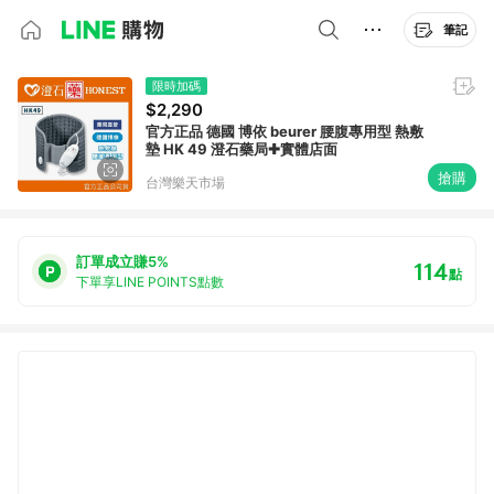
筆記
限時加碼
$2,290
官方正品 德國 博依 beurer 腰腹專用型 熱敷
墊 HK 49 澄石藥局✚實體店面
搶購
台灣樂天市場
訂單成立賺5%
114
點
下單享LINE POINTS點數