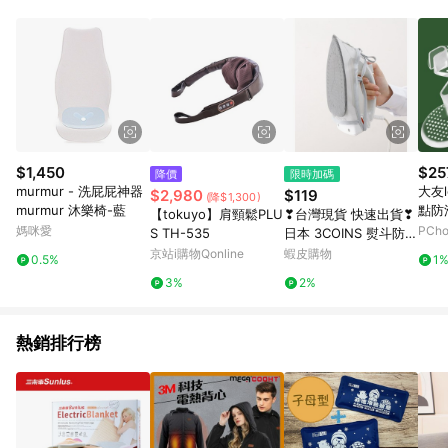
POINTS 回饋。 (3) 若購買之訂單（包含預購商品）未符合樂天
市場 45 天內完成訂單出貨及結帳，則不符合贈點資格。 (4) 如
使用APP、或中途瀏覽比價網、回饋網、Google等其他網頁、或
由網頁版(電腦版/手機版網頁)切換為App都將會造成追蹤中斷而
無法進行 LINE POINTS 回饋。 (5) LINE 購物為購物資訊整合性
平台，商品資料更新會有時間差，如顯示之商品規格、顏色、價
位、贈品與台灣樂天市場銷售網頁不符，以銷售網頁標示為準。
(6) 導購訂單已逾 365 天，根據台灣樂天回饋規定，逾期訂單將
不符合回饋資格。 (7) 若上述或其他原因，致使消費者無接收到
$1,450
$25
降價
限時加碼
點數回饋或點數回饋有爭議，台灣樂天市場保有更改條款與法律
murmur - 洗屁屁神器
大友l
$2,980
$119
(降$1,300)
追訴之權利，活動詳情以樂天市場網站公告為準。
murmur 沐樂椅-藍
點防
【tokuyo】肩頸鬆PLU
❣︎台灣現貨 快速出貨❣︎
透明
媽咪愛
PCh
S TH-535
日本 3COINS 熨斗防燙
跟鞋
墊布 隔熱墊布 防極光
京站i購物Qonline
蝦皮購物
0.5%
1
防亮光 燙衣神器 免手
3%
2%
持墊布
熱銷排行榜