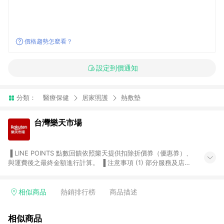
價格趨勢怎麼看？
設定到價通知
分類：
醫療保健
居家照護
熱敷墊
台灣樂天市場
▐ LINE POINTS 點數回饋依照樂天提供扣除折價券（優惠券）、
與運費後之最終金額進行計算。 ▐ 注意事項 (1) 部分服務及店家
不符合贈點資格，購買後將不贈送 LINE POINTS 點數，亦不得使
用點數紅包，如：ezcook 美食廚房、樂天市場商家付款中心、
Smart mobile、神腦生活、JS巨盛、樂天KOBO電子書，請詳閱
相似商品
熱銷排行榜
商品描述
LINE POINTS 加碼店家清單
（https://lin.ee/1MCw7pe/rcfk）。 (2) 需透過 LINE 購物前往
相似商品
台灣樂天市場，並在同一瀏覽器於24小時內結帳，才享有 LINE