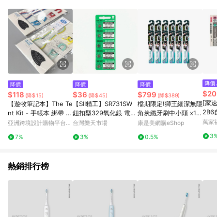
POINTS 回饋。 (3) 若購買之訂單（包含預購商品）未符合樂天
市場 45 天內完成訂單出貨及結帳，則不符合贈點資格。 (4) 如
使用APP、或中途瀏覽比價網、回饋網、Google等其他網頁、或
由網頁版(電腦版/手機版網頁)切換為App都將會造成追蹤中斷而
無法進行 LINE POINTS 回饋。 (5) LINE 購物為購物資訊整合性
平台，商品資料更新會有時間差，如顯示之商品規格、顏色、價
位、贈品與台灣樂天市場銷售網頁不符，以銷售網頁標示為準。
(6) 導購訂單已逾 365 天，根據台灣樂天回饋規定，逾期訂單將
不符合回饋資格。 (7) 若上述或其他原因，致使消費者無接收到
降價
降價
降價
點數回饋或點數回饋有爭議，台灣樂天市場保有更改條款與法律
$20
$118
$36
$799
(降$15)
(降$45)
(降$389)
追訴之權利，活動詳情以樂天市場網站公告為準。
[家速
【遊牧筆記本】The Te
【SII精工】SR731SW
檔期限定!獅王細潔無隱
2B
nt Kit - 手帳本 綁帶 自
鈕扣型329氧化銀 電池
角炭纖牙刷中小頭 x12
入>
訂部件
5顆排裝(1.55V無汞)
入團購組
萬家
亞洲跨境設計購物平台
台灣樂天市場
康是美網購eShop
Pinkoi
3
7%
3%
0.5%
熱銷排行榜