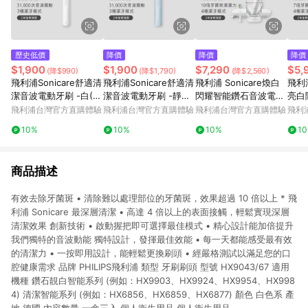
歷史低價
降價
降價
降價
$1,900
$1,900
$7,290
$5,
(降$990)
(降$1,790)
(降$2,560)
飛利浦Sonicare舒適清
飛利浦Sonicare舒適清
飛利浦 Sonicare煥白
飛利浦
潔音波電動牙刷 -白(H
潔音波電動牙刷 -靜謐
閃耀智能鑽石音波電動
亮白
X5070/02)
藍(HX5071/03)
牙刷-白鑽(HX9912/0
電動牙
飛利浦台灣官方直購體驗
飛利浦台灣官方直購體驗
飛利浦台灣官方直購體驗
飛利
7)
1/69
10%
10%
10%
1
商品描述
有效去除牙菌斑 • 清除難以處理部位的牙菌斑，效果超過 10 倍以上 * 飛
利浦 Sonicare 最深層清潔 • 高達 4 倍以上的表面接觸，輕鬆實現深層
清潔效果 創新技術 • 啟動握把即可選擇最佳模式 • 精心設計能加倍提升
我們獨特的音波動能 獨特設計，發揮最佳效能 • 每一天都能感受最有效
的清潔力 • 一按即用設計，能輕鬆更換刷頭 • 經嚴格測試以滿足您的口
腔健康需求 品牌 PHILIPS飛利浦 類型 牙刷刷頭 型號 HX9043/67 適用
機種 鑽石靚白智能系列 (例如：HX9903、HX9924、HX9954、HX998
4) 清潔智能系列 (例如：HX6856、HX6859、HX6877) 顏色 白色系 產