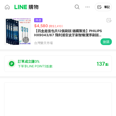
筆記
降價
$4,580
(降$2,410)
【四盒超值包共12個刷頭 德國製造】PHILIPS
HX9043/67 飛利浦音波牙刷智臻潔淨刷頭
C3 適用HX6XXX及HX9XXX電動牙刷
搶購
台灣樂天市場
訂單成立賺3%
137
點
下單享LINE POINTS點數