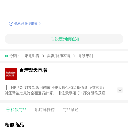
價格趨勢怎麼看？
設定到價通知
分類：
家電影音
美容/健康家電
電動牙刷
台灣樂天市場
▐ LINE POINTS 點數回饋依照樂天提供扣除折價券（優惠券）、
與運費後之最終金額進行計算。 ▐ 注意事項 (1) 部分服務及店家
不符合贈點資格，購買後將不贈送 LINE POINTS 點數，亦不得使
用點數紅包，如：ezcook 美食廚房、樂天市場商家付款中心、
Smart mobile、神腦生活、JS巨盛、樂天KOBO電子書，請詳閱
相似商品
熱銷排行榜
商品描述
LINE POINTS 加碼店家清單
（https://lin.ee/1MCw7pe/rcfk）。 (2) 需透過 LINE 購物前往
相似商品
台灣樂天市場，並在同一瀏覽器於24小時內結帳，才享有 LINE