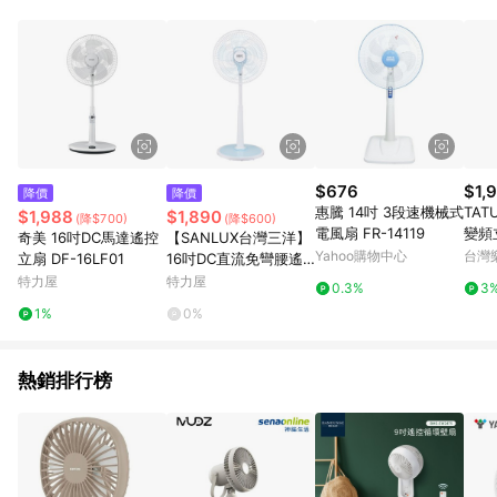
POINTS 回饋。 (3) 若購買之訂單（包含預購商品）未符合樂天
市場 45 天內完成訂單出貨及結帳，則不符合贈點資格。 (4) 如
使用APP、或中途瀏覽比價網、回饋網、Google等其他網頁、或
由網頁版(電腦版/手機版網頁)切換為App都將會造成追蹤中斷而
無法進行 LINE POINTS 回饋。 (5) LINE 購物為購物資訊整合性
平台，商品資料更新會有時間差，如顯示之商品規格、顏色、價
位、贈品與台灣樂天市場銷售網頁不符，以銷售網頁標示為準。
(6) 導購訂單已逾 365 天，根據台灣樂天回饋規定，逾期訂單將
不符合回饋資格。 (7) 若上述或其他原因，致使消費者無接收到
$676
$1,
降價
降價
點數回饋或點數回饋有爭議，台灣樂天市場保有更改條款與法律
惠騰 14吋 3段速機械式
TAT
$1,988
$1,890
(降$700)
(降$600)
追訴之權利，活動詳情以樂天市場網站公告為準。
電風扇 FR-14119
變頻立
奇美 16吋DC馬達遙控
【SANLUX台灣三洋】
L16D
Yahoo購物中心
台灣
立扇 DF-16LF01
16吋DC直流免彎腰遙
控電風扇 EF-T16DRA1
特力屋
特力屋
0.3%
3
1%
0%
熱銷排行榜