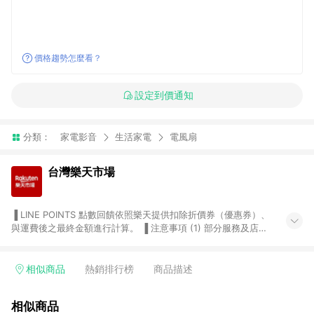
價格趨勢怎麼看？
設定到價通知
分類：
家電影音
生活家電
電風扇
台灣樂天市場
▐ LINE POINTS 點數回饋依照樂天提供扣除折價券（優惠券）、
與運費後之最終金額進行計算。 ▐ 注意事項 (1) 部分服務及店家
不符合贈點資格，購買後將不贈送 LINE POINTS 點數，亦不得使
用點數紅包，如：ezcook 美食廚房、樂天市場商家付款中心、
Smart mobile、神腦生活、JS巨盛、樂天KOBO電子書，請詳閱
相似商品
熱銷排行榜
商品描述
LINE POINTS 加碼店家清單
（https://lin.ee/1MCw7pe/rcfk）。 (2) 需透過 LINE 購物前往
相似商品
台灣樂天市場，並在同一瀏覽器於24小時內結帳，才享有 LINE