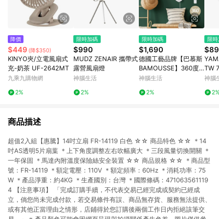
降價
限時加碼
限時加碼
限時
$449
$990
$1,690
$89
(降$350)
KINYO夾/立電風扇式
MUDZ ZENAIR 攜帶式
德國工藝品牌【巴慕斯
YAM
充-奶茶 UF-2642MT
露營風扇燈
BAMOUSSE】360度
TW
擺頭9吋遙控循環壁扇
九乘九購物網
神腦生活
神腦生活
神腦
BMS-EW2475
2%
2%
2%
2
商品描述
超值2入組【惠騰】14吋立扇 FR-14119 白色 ☆☆ 商品特色 ☆☆ ＊14
吋AS透明5片扇葉 ＊上下角度調整左右吹幅廣大 ＊三段風量切換開關 ＊
一年保固 ＊馬達內附溫度保險絲安全裝置 ☆☆ 商品規格 ☆☆ ＊商品型
號：FR-14119 ＊額定電壓：110V ＊額定頻率：60Hz ＊消耗功率：75
W ＊產品淨重：約4KG ＊生產國別：台灣 ＊國際條碼：471063561119
4 【注意事項】 「完成訂購手續，不代表交易已經完成或契約已經成
立，倘您尚未完成付款，若交易條件有誤、商品無存貨、服務無法提供、
或有其他正當理由之情形，店鋪得於您訂購後兩個工作日內拒絕該筆交