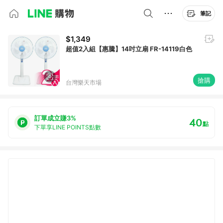
筆記
$1,349
超值2入組【惠騰】14吋立扇 FR-14119白色
搶購
台灣樂天市場
訂單成立賺3%
40
點
下單享LINE POINTS點數