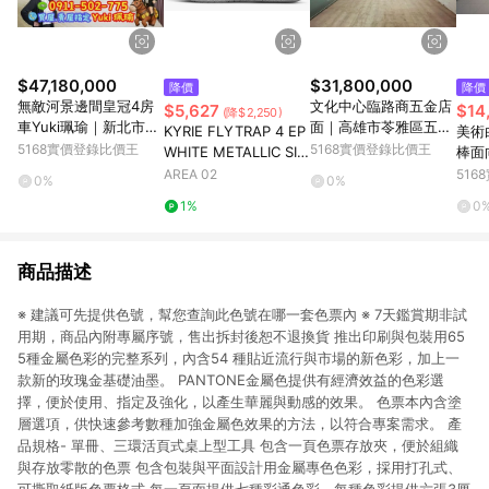
$47,180,000
$31,800,000
降價
降價
無敵河景邊間皇冠4房
文化中心臨路商五金店
$5,627
$14
(降$2,250)
車Yuki珮瑜｜新北市板
面｜高雄市苓雅區五福
KYRIE FLYTRAP 4 EP
美術
橋區中山路二段
一路
5168實價登錄比價王
5168實價登錄比價王
WHITE METALLIC SIL
棒面
VER
雄市
AREA 02
51
0%
0%
1%
0
商品描述
※ 建議可先提供色號，幫您查詢此色號在哪一套色票內 ※ 7天鑑賞期非試
用期，商品內附專屬序號，售出拆封後恕不退換貨 推出印刷與包裝用65
5種金屬色彩的完整系列，內含54 種貼近流行與市場的新色彩，加上一
款新的玫瑰金基礎油墨。 PANTONE金屬色提供有經濟效益的色彩選
擇，便於使用、指定及強化，以產生華麗與動感的效果。 色票本內含塗
層選項，供快速參考數種加強金屬色效果的方法，以符合專案需求。 產
品規格- 單冊、三環活頁式桌上型工具 包含一頁色票存放夾，便於組織
與存放零散的色票 包含包裝與平面設計用金屬專色色彩，採用打孔式、