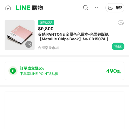
筆記
限時加碼
$9,800
促銷 PANTONE 金屬色色票本-光面銅版紙
【Metallic Chips Book】/本 GB1507A｜領
券最高折$220
搶購
台灣樂天市場
訂單成立賺5%
490
點
下單享LINE POINTS點數