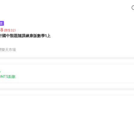
價
98
(降$32)
軒國中類題隨課練康版數學1上
灣樂天市場
%
OINTS點數