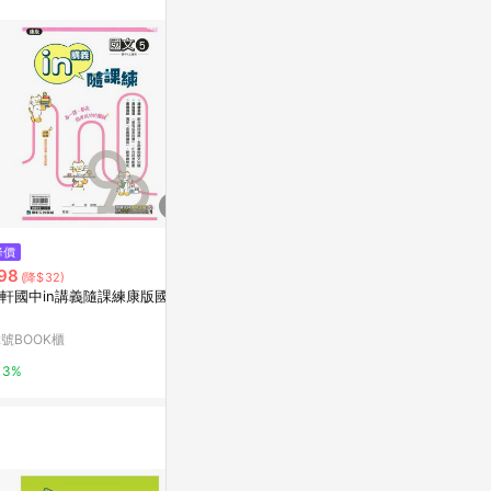
站公告為準。
$90
降價
降價
康軒國小重點
98
$98
(降$32)
(降$32)
92號BOOK櫃
軒國中in講義隨課練康版國文3
康軒國中類題隨課練康版數學1上
台灣樂天市場
3%
2號BOOK櫃
3%
3%