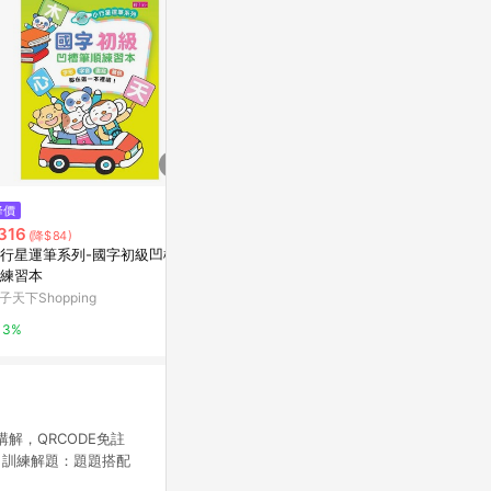
$56
$7,680,00
降價
國民文選：現代詩卷II[二手書_普
【近中壢體育
316
(降$84)
通]
觀三房】｜桃
行星運筆系列-國字初級凹槽筆
Yahoo購物中心
5168實價登錄
練習本
子天下Shopping
0%
0%
3%
解，QRCODE免註
 訓練解題：題題搭配