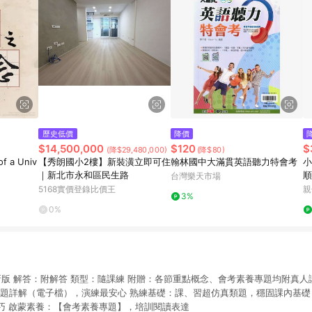
歷史低價
降價
$14,500,000
$120
$
(降$29,480,000)
(降$80)
f a Univ
【秀朗國小2樓】新裝潢立即可住
翰林國中大滿貫英語聽力特會考
小
｜新北市永和區民生路
順
台灣樂天市場
5168實價登錄比價王
親
3%
0%
新版 解答：附解答 類型：隨課練 附贈：各節重點概念、會考素養專題均附真人講
題題詳解（電子檔），演練最安心 熟練基礎：課、習超仿真類題，穩固課內基礎
巧 啟蒙素養：【會考素養專題】，培訓閱讀表達