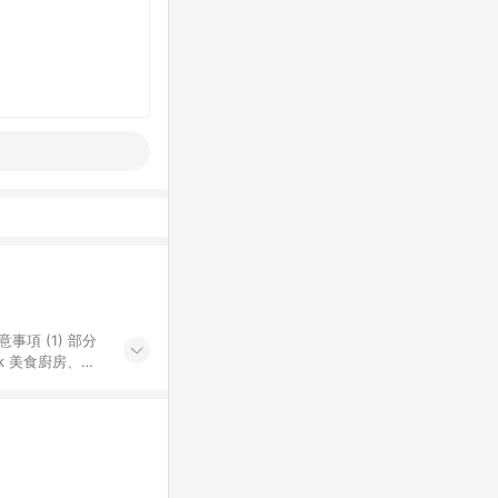
k 美食廚房、樂
S 加碼店家清單
導購訂