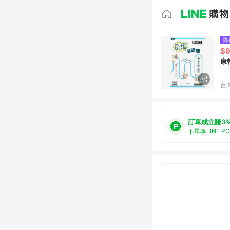
降
$
康
台
訂單成立賺3
下單享LINE P