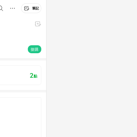
筆記
搶購
2
點