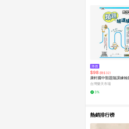
單已逾 365 天，根據台灣樂天回饋
點數回饋或點數回饋有
降價
$98
(降$32)
康軒國中類題隨課練翰
台灣樂天市場
3%
熱銷排行榜