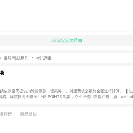
設定到價通知
書籍/雜誌期刊
考試用書
場
，購買後將不贈送 LINE POINTS 點數，亦不得使用點數紅包，如：ezcoo
rt mobile、神腦生活、JS巨盛、樂天KOBO電子書，請詳閱 LINE POINT
購物前往台灣樂天市場，並在同一瀏覽器於24小時內結帳，才
出貨及結帳，則不符
排行榜
商品描述
E POINTS 回饋。 (5) LINE 購物為購物資訊整合性平台，商品資料更新
規格、顏色、價位、贈品與台灣樂天市場銷售網頁不符，以銷售網頁標示為準。 (6) 