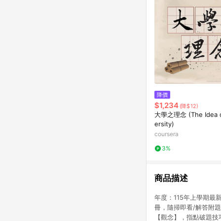
降價
$1,234
(降$12)
大學之理念 (The Idea o
ersity)
coursera
3%
商品描述
年度：115年上學期最
冊，隨掃即看/解答附
【觀念】，指點破題技