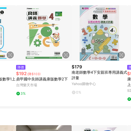
規定，逾期訂單將不符合回饋資格。 (7) 若上述或其他原因，致使消費者無接收到
爭議，台灣樂天市場保有更改條款與法律追訴之權利，活動詳情以樂天市場網
$179
降價
南老師數學4下安親班專用講義式
$192
$
(降$103)
評量
版數學1上
鼎甲國中良師講義康版數學2下
康
Yahoo購物中心
上
台灣樂天市場
9
0%
3%