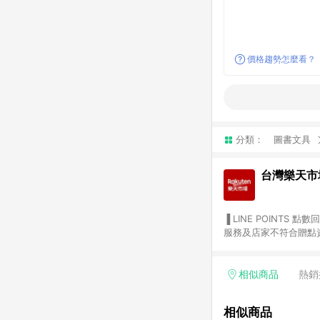
價格趨勢怎麼看？
分類：
圖書文具
台灣樂天市
▐ LINE POINTS 點數回饋依照樂天提供扣除折價券（優惠券）、與運費後之最終金額進行計算。 ▐ 注意事項 (1) 部分
服務及店家不符合贈點資格
天市場商家付款中心、Sma
（https://lin.ee/1MCw7pe/rcfk）。 (2) 需透過 LINE 
享有 LINE POINTS 回饋。 (3) 若購買之訂單（包含預購商品）未符合樂天市場 45 天內完成訂單
相似商品
熱銷
合贈點資格。 (4) 如使用APP、或中途瀏覽比價網、回饋網、Google等其他網頁、或由網頁版(電腦版/手機版網頁)切
換為App都將會造成追蹤中斷而無法進行 LIN
相似商品
會有時間差，如顯示之商品