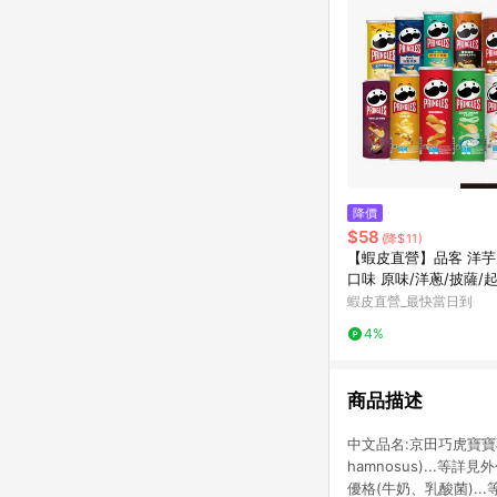
降價
$58
(降$11)
【蝦皮直營】品客 洋芋片
口味 原味/洋蔥/披薩/
餅乾 零食 罐裝洋芋片
蝦皮直營_最快當日到
4%
商品描述
中文品名:京田巧虎寶寶乳
hamnosus)...
優格(牛奶、乳酸菌)..