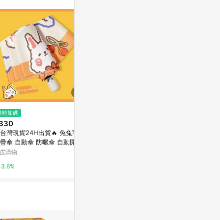
站公告為準。
$120
限時加碼
降價
【磁鐵】壓克
330
$90
(降$70)
造型
台灣現貨24H出貨🔥 兔兔雨傘
CHIIKAWA USAGI 烏薩奇 貼紙
亞洲跨境設計購物
疊傘 自動傘 防曬傘 自動開合
Insane21
曬黑膠 一鍵開收傘 晴雨兩用
皮購物
1%
2%
3.6%