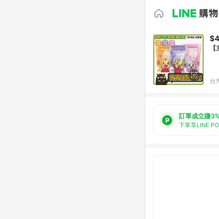
$
【
台
訂單成立賺3
下單享LINE P