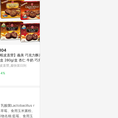
104
降價
降價
蝦皮直營】義美 巧克力酥片 量
$79
$60
(降$21)
(降$5)
盒 280g/盒 杏仁 牛奶 巧克力
多力多滋起司組合包200g
【蝦皮直營】
可可 榛果 零食 餅乾 點心 巧克
皮直營_最快當日到
蚵仔煎/蚵仔煎
萬家福線上購物
片 零嘴
鹽之花 110.
蝦皮直營_最快
4%
15%
乾
4%
ctobacillus r
名稱:草莓、食用玉米澱粉、
內容物名稱:藍莓、食用玉