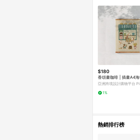
單已逾 365 天，根據台灣樂天回饋
點數回饋或點數回饋有
$180
香頌畫咖啡 | 插畫A4
亞洲跨境設計購物平台 Pin
1%
熱銷排行榜