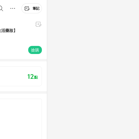
筆記
生活藥妝】
搶購
12
點