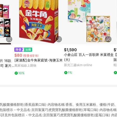
$1,590
$
小倉山莊 百人一首歌牌 米菓禮盒
【
$80
(雙重省$18)
(大)
販
[家速配]金牛角家庭號-海鹽玉米
 16款
黑
新光三越skm online
蝦
起司 薯片
萬家福線上購物
力
1%
10%
酸菌優格餅乾(香蕉蘋果口味) 內容物名稱:香蕉、食用玉米澱粉、優格(牛奶、乳酸菌La
等詳見外包裝標示 - 中文品名:京田製菓巧虎寶寶乳酸菌優格餅乾(草莓口味) 內容物
.等詳見外包裝標示 - 中文品名:京田製菓巧虎寶寶乳酸菌優格餅乾(藍莓口味) 