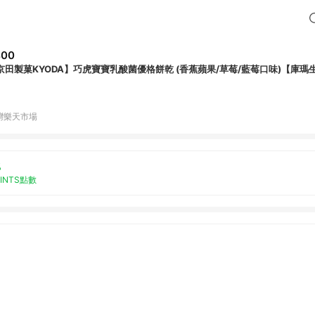
400
京田製菓KYODA】巧虎寶寶乳酸菌優格餅乾 (香蕉蘋果/草莓/藍莓口味)【庫瑪
灣樂天市場
%
OINTS點數