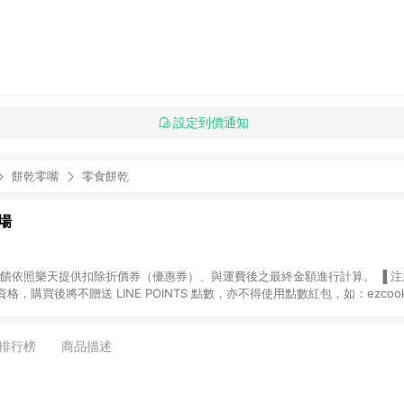
設定到價通知
餅乾零嘴
零食餅乾
場
，購買後將不贈送 LINE POINTS 點數，亦不得使用點數紅包，如：ezcoo
rt mobile、神腦生活、JS巨盛、樂天KOBO電子書，請詳閱 LINE POINT
購物前往台灣樂天市場，並在同一瀏覽器於24小時內結帳，才
出貨及結帳，則不符
排行榜
商品描述
E POINTS 回饋。 (5) LINE 購物為購物資訊整合性平台，商品資料更新
規格、顏色、價位、贈品與台灣樂天市場銷售網頁不符，以銷售網頁標示為準。 (6) 