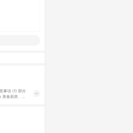
k 美食廚房、樂
S 加碼店家清單
導購訂