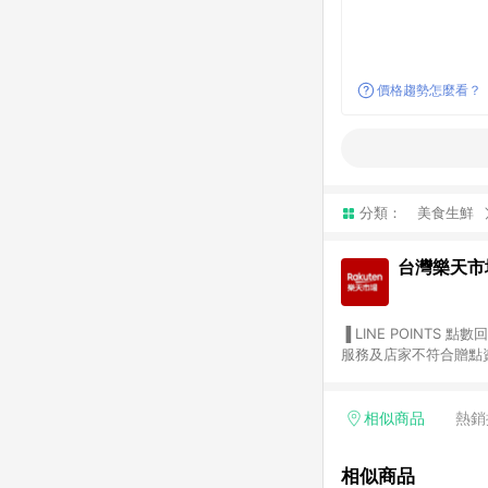
價格趨勢怎麼看？
分類：
美食生鮮
台灣樂天市
▐ LINE POINTS 點數回饋依照樂天提供扣除折價券（優惠券）、與運費後之最終金額進行計算。 ▐ 注意事項 (1) 部分
服務及店家不符合贈點資格
天市場商家付款中心、Sma
（https://lin.ee/1MCw7pe/rcfk）。 (2) 需透過 LINE 
享有 LINE POINTS 回饋。 (3) 若購買之訂單（包含預購商品）未符合樂天市場 45 天內完成訂單
相似商品
熱銷
合贈點資格。 (4) 如使用APP、或中途瀏覽比價網、回饋網、Google等其他網頁、或由網頁版(電腦版/手機版網頁)切
換為App都將會造成追蹤中斷而無法進行 LIN
相似商品
會有時間差，如顯示之商品