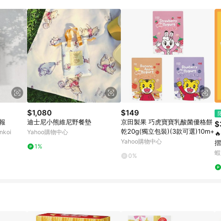
規定，逾期訂單將不符合回饋資格。 (7) 若上述或其他原因，致使消費者無接收到
爭議，台灣樂天市場保有更改條款與法律追訴之權利，活動詳情以樂天市場網
$1,080
$149
海報
迪士尼小熊維尼野餐墊
京田製果 巧虎寶寶乳酸菌優格餅
$
乾20g(獨立包裝)(3款可選)10m+
koi
Yahoo購物中心

Yahoo購物中心
摺
1%
防
蝦
0%