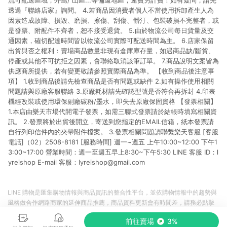
流可配送區域；外島/ 山區...等偏遠地區，運費另計費！如有疑問，請先
透過『聯絡店家』詢問。 4.若商品因消費者個人不當使用拆卸產生人為
因素造成故障、損毀、磨損、擦傷、刮傷、髒汙、包裝破損不完整者，或
是發票、附配件不齊者，恕不接受退貨。 5.由於物流公司每日貨量及交
通因素，確切配達時間皆以物流公司實際可配送時間為主。 6.店家保留
出貨與否之權利：賣場商品數量非現有倉庫庫存量，如遇商品缺/斷貨、
停產或其他不可抗拒之因素，會聯絡取消該筆訂單。 7.商品說明文案皆為
供應商所提供，若有變更敬請參照實際商品為準。 【收到商品後注意事
項】 1.收到商品後請先檢查商品是否有問題或缺件 2.如有操作使用相關
問題請與原廠客服聯絡 3.原廠耗材請先確認型號是否符合再拆封 4.印表
機經改裝或使用環保副廠碳粉/墨水，即失去原廠保固資格 【發票相關】
1.本店由樂天市場代開電子發票，如需三聯式發票請於結帳時填寫相關資
訊。 2.發票將於出貨後開立，寄送到您指定的EMAIL信箱，紙本發票請
自行列印信件內的夾帶附件檔案。 3.發票相關問題請聯繫樂天客服 [客服
電話]（02）2508-8181 [服務時間] 週一~週五 上午10:00~12:00 下午1
3:00~17:00 營業時間：週一至週五早上8:30~下午5:30 LINE 客服 ID：l
yreishop E-mail 客服：lyreishop@gmail.com
LINE 購物是匯集購物情報與商品資訊的整合性平台，並依購物情報中的趨勢與
風格做合作網路商家的延伸商品推薦，商品資料更新會有時間差，請務必點擊
商品至各合作網路商家，確認現售價與購物條件，一切資訊以合作廠商網頁為
前往賣場
3%
準。