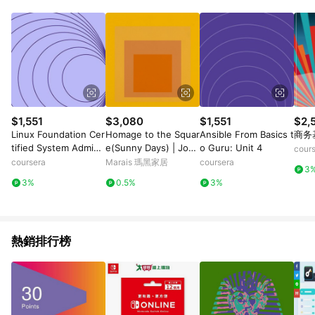
POINTS 回饋。 (3) 若購買之訂單（包含預購商品）未符合樂天
市場 45 天內完成訂單出貨及結帳，則不符合贈點資格。 (4) 如
使用APP、或中途瀏覽比價網、回饋網、Google等其他網頁、或
由網頁版(電腦版/手機版網頁)切換為App都將會造成追蹤中斷而
無法進行 LINE POINTS 回饋。 (5) LINE 購物為購物資訊整合性
平台，商品資料更新會有時間差，如顯示之商品規格、顏色、價
位、贈品與台灣樂天市場銷售網頁不符，以銷售網頁標示為準。
(6) 導購訂單已逾 365 天，根據台灣樂天回饋規定，逾期訂單將
不符合回饋資格。 (7) 若上述或其他原因，致使消費者無接收到
$1,551
$3,080
$1,551
$2,
點數回饋或點數回饋有爭議，台灣樂天市場保有更改條款與法律
Linux Foundation Cer
Homage to the Squar
Ansible From Basics t
商务
追訴之權利，活動詳情以樂天市場網站公告為準。
tified System Admini
e(Sunny Days) | Jose
o Guru: Unit 4
cour
strator (LFCS): Unit 3
f Albers - 銀色鋁框-中
coursera
Marais 瑪黑家居
coursera
3
尺寸
3%
0.5%
3%
熱銷排行榜