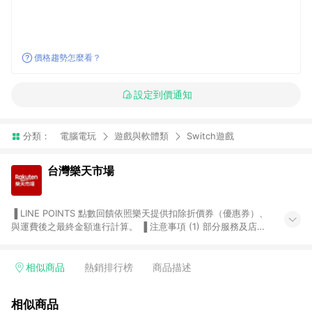
價格趨勢怎麼看？
設定到價通知
分類：
電腦電玩
遊戲與軟體類
Switch遊戲
台灣樂天市場
▐ LINE POINTS 點數回饋依照樂天提供扣除折價券（優惠券）、
與運費後之最終金額進行計算。 ▐ 注意事項 (1) 部分服務及店家
不符合贈點資格，購買後將不贈送 LINE POINTS 點數，亦不得使
用點數紅包，如：ezcook 美食廚房、樂天市場商家付款中心、
Smart mobile、神腦生活、JS巨盛、樂天KOBO電子書，請詳閱
相似商品
熱銷排行榜
商品描述
LINE POINTS 加碼店家清單
（https://lin.ee/1MCw7pe/rcfk）。 (2) 需透過 LINE 購物前往
相似商品
台灣樂天市場，並在同一瀏覽器於24小時內結帳，才享有 LINE