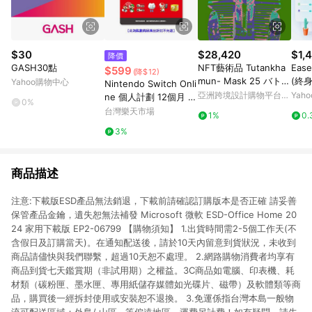
$30
$28,420
$1,
降價
GASH30點
NFT藝術品 Tutankha
Ease
$599
(降$12)
mun- Mask 25 バトル
(終身
Yahoo購物中心
Nintendo Switch Onli
シティー Battle City
亞洲跨境設計購物平台
Yah
ne 個人計劃 12個月 實
0%
Pinkoi
體序號卡【愛買】
台灣樂天市場
1%
0.
3%
商品描述
注意:下載版ESD產品無法銷退，下載前請確認訂購版本是否正確 請妥善
保管產品金鑰，遺失恕無法補發 Microsoft 微軟 ESD-Office Home 20
24 家用下載版 EP2-06799 【購物須知】 1.出貨時間需2-5個工作天(不
含假日及訂購當天)。在通知配送後，請於10天內留意到貨狀況，未收到
商品請儘快與我們聯繫，超過10天恕不處理。 2.網路購物消費者均享有
商品到貨七天鑑賞期（非試用期）之權益。3C商品如電腦、印表機、耗
材類（碳粉匣、墨水匣、專用紙儲存媒體如光碟片、磁帶）及軟體類等商
品，購買後一經拆封使用或安裝恕不退換。 3.免運係指台灣本島一般物