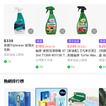
POINTS 回饋。 (3) 若購買之訂單（包含預購商品）未符合樂天
市場 45 天內完成訂單出貨及結帳，則不符合贈點資格。 (4) 如
使用APP、或中途瀏覽比價網、回饋網、Google等其他網頁、或
由網頁版(電腦版/手機版網頁)切換為App都將會造成追蹤中斷而
無法進行 LINE POINTS 回饋。 (5) LINE 購物為購物資訊整合性
平台，商品資料更新會有時間差，如顯示之商品規格、顏色、價
位、贈品與台灣樂天市場銷售網頁不符，以銷售網頁標示為準。
(6) 導購訂單已逾 365 天，根據台灣樂天回饋規定，逾期訂單將
不符合回饋資格。 (7) 若上述或其他原因，致使消費者無接收到
$339
降價
歷史低價
降價
點數回饋或點數回饋有爭議，台灣樂天市場保有更改條款與法律
英國Triplewax 玻璃光
$180
$349
$20
(降$219)
(降$80)
追訴之權利，活動詳情以樂天市場網站公告為準。
亮劑
龜牌 液態清潔噴蠟 47
[家速配]【汽車百貨】
(預購
萬家福線上購物
3ml T136R #01136 Tu
美國龜牌 Turtle Wax
森 
rtle Wax
乾擦濕擦保護噴蠟T9
ml (
台灣樂天市場
萬家福線上購物
德蔻
1%
3%
1%
3
熱銷排行榜