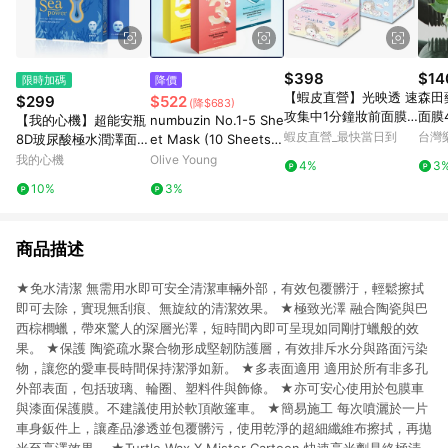
$398
$14
限時加碼
降價
【蝦皮直營】光映透 速
森田
$299
$522
(降$683)
攻集中1分鐘妝前面膜/
面膜
【我的心機】超能安瓶
numbuzin No.1-5 She
3分鐘修護面膜/毛穴小
蝦皮直營_最快當日到
台灣
8D玻尿酸極水潤澤面膜
et Mask (10 Sheets)
町3分鐘調理面膜-30枚
(4入/盒)
[Choose 1]
我的心機
Olive Young
4%
3
入 保濕
10%
3%
商品描述
★免水清潔 無需用水即可安全清潔車輛外部，有效包覆髒汙，輕鬆擦拭
即可去除，實現無刮痕、無旋紋的清潔效果。 ★極致光澤 融合陶瓷與巴
西棕櫚蠟，帶來驚人的深層光澤，短時間內即可呈現如同剛打蠟般的效
果。 ★保護 陶瓷疏水聚合物形成堅韌防護層，有效排斥水分與路面污染
物，讓您的愛車長時間保持潔淨如新。 ★多表面適用 適用於所有非多孔
外部表面，包括玻璃、輪圈、塑料件與飾條。 ★亦可安心使用於包膜車
與漆面保護膜。不建議使用於軟頂敞篷車。 ★簡易施工 每次噴灑於一片
車身鈑件上，讓產品滲透並包覆髒污，使用乾淨的超細纖維布擦拭，再拋