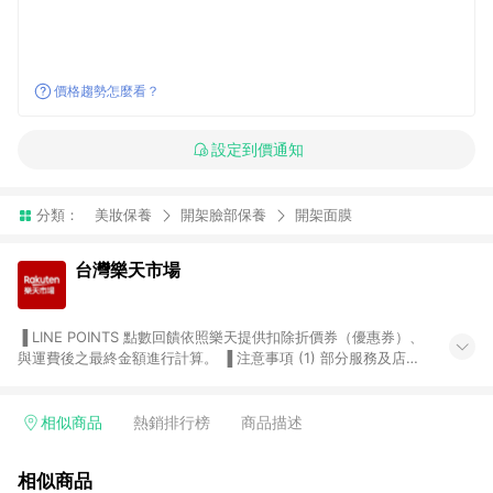
價格趨勢怎麼看？
設定到價通知
分類：
美妝保養
開架臉部保養
開架面膜
台灣樂天市場
▐ LINE POINTS 點數回饋依照樂天提供扣除折價券（優惠券）、
與運費後之最終金額進行計算。 ▐ 注意事項 (1) 部分服務及店家
不符合贈點資格，購買後將不贈送 LINE POINTS 點數，亦不得使
用點數紅包，如：ezcook 美食廚房、樂天市場商家付款中心、
Smart mobile、神腦生活、JS巨盛、樂天KOBO電子書，請詳閱
相似商品
熱銷排行榜
商品描述
LINE POINTS 加碼店家清單
（https://lin.ee/1MCw7pe/rcfk）。 (2) 需透過 LINE 購物前往
相似商品
台灣樂天市場，並在同一瀏覽器於24小時內結帳，才享有 LINE