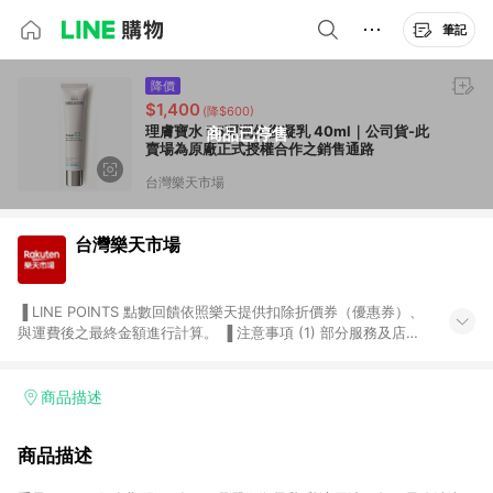
筆記
降價
$1,400
(降$600)
理膚寶水 B5彈潤修復凝乳 40ml｜公司貨-此
商品已停售
賣場為原廠正式授權合作之銷售通路
台灣樂天市場
台灣樂天市場
▐ LINE POINTS 點數回饋依照樂天提供扣除折價券（優惠券）、
與運費後之最終金額進行計算。 ▐ 注意事項 (1) 部分服務及店家
不符合贈點資格，購買後將不贈送 LINE POINTS 點數，亦不得使
用點數紅包，如：ezcook 美食廚房、樂天市場商家付款中心、
Smart mobile、神腦生活、JS巨盛、樂天KOBO電子書，請詳閱
商品描述
LINE POINTS 加碼店家清單
（https://lin.ee/1MCw7pe/rcfk）。 (2) 需透過 LINE 購物前往
商品描述
台灣樂天市場，並在同一瀏覽器於24小時內結帳，才享有 LINE
POINTS 回饋。 (3) 若購買之訂單（包含預購商品）未符合樂天