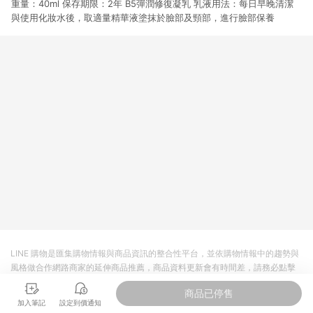
重量：40ml 保存期限：2年 B5彈潤修復凝乳 乳液用法：每日早晚清潔
市場 45 天內完成訂單出貨及結帳，則不符合贈點資格。 (4) 如
使用APP、或中途瀏覽比價網、回饋網、Google等其他網頁、或
與使用化妝水後，取適量精華液塗抹於臉部及頸部，進行臉部保養
由網頁版(電腦版/手機版網頁)切換為App都將會造成追蹤中斷而
無法進行 LINE POINTS 回饋。 (5) LINE 購物為購物資訊整合性
平台，商品資料更新會有時間差，如顯示之商品規格、顏色、價
位、贈品與台灣樂天市場銷售網頁不符，以銷售網頁標示為準。
(6) 導購訂單已逾 365 天，根據台灣樂天回饋規定，逾期訂單將
不符合回饋資格。 (7) 若上述或其他原因，致使消費者無接收到
點數回饋或點數回饋有爭議，台灣樂天市場保有更改條款與法律
追訴之權利，活動詳情以樂天市場網站公告為準。
LINE 購物是匯集購物情報與商品資訊的整合性平台，並依購物情報中的趨勢與
風格做合作網路商家的延伸商品推薦，商品資料更新會有時間差，請務必點擊
商品至各合作網路商家，確認現售價與購物條件，一切資訊以合作廠商網頁為
商品已停售
準。
加入筆記
設定到價通知