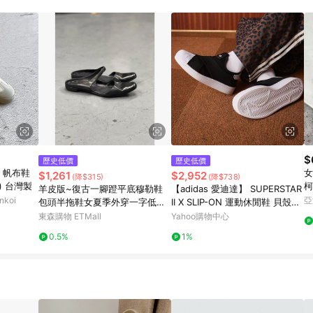
規定，逾期訂單將不符合回饋資格。 (7) 若上述或其他原因，致使消費者無接收到
爭議，台灣樂天市場保有更改條款與法律追訴之權利，活動詳情以樂天市場網
$
歷史低價
歷史低價
) 帆布鞋
女
$1,261
$2,952
(降$315)
(降$738)
) 台灣製
羊皮版~復古一腳蹬平底穆勒鞋
【adidas 愛迪達】 SUPERSTAR
koi
亞
包頭半拖鞋女夏季外穿一字低跟
II X SLIP-ON 運動休閒鞋 貝殼鞋
涼拖
男鞋/女鞋 - Originals KH8210
東森購物 ETMall
Yahoo購物中心
0.5%
1%