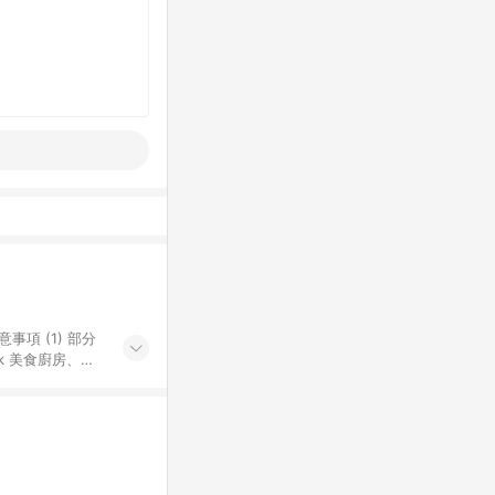
k 美食廚房、樂
S 加碼店家清單
導購訂