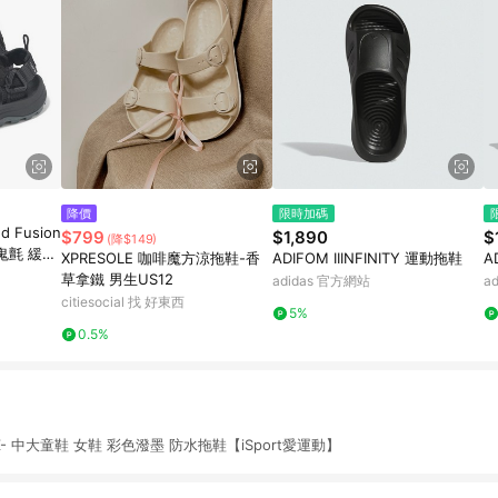
降價
限時加碼
d Fusion
$799
$1,890
$
(降$149)
魔鬼氈 緩衝
XPRESOLE 咖啡魔方涼拖鞋-香
ADIFOM IIINFINITY 運動拖鞋
A
草拿鐵 男生US12
adidas 官方網站
a
citiesocial 找 好東西
5%
0.5%
6Z- 中大童鞋 女鞋 彩色潑墨 防水拖鞋【iSport愛運動】