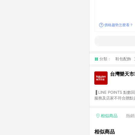
價格趨勢怎麼看？
分類：
鞋包配飾
台灣樂天市
▐ LINE POINTS 點數回饋依照樂天提供扣除折價券（優惠券）、與運費後之最終金額進行計算。 ▐ 注意事項 (1) 部分
服務及店家不符合贈點資格
天市場商家付款中心、Sma
（https://lin.ee/1MCw7pe/rcfk）。 (2) 需透過 LINE 
享有 LINE POINTS 回饋。 (3) 若購買之訂單（包含預購商品）未符合樂天市場 45 天內完成訂單
相似商品
熱銷
合贈點資格。 (4) 如使用APP、或中途瀏覽比價網、回饋網、Google等其他網頁、或由網頁版(電腦版/手機版網頁)切
換為App都將會造成追蹤中斷而無法進行 LIN
相似商品
會有時間差，如顯示之商品