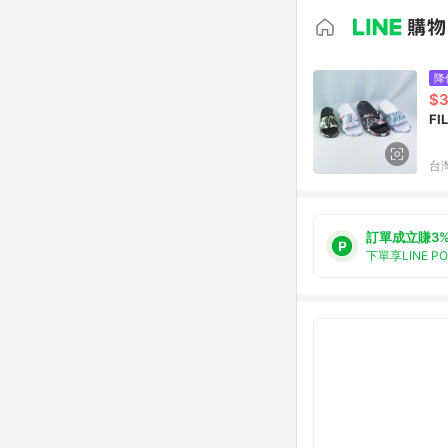
降
$
F
台
訂單成立賺3
下單享LINE P