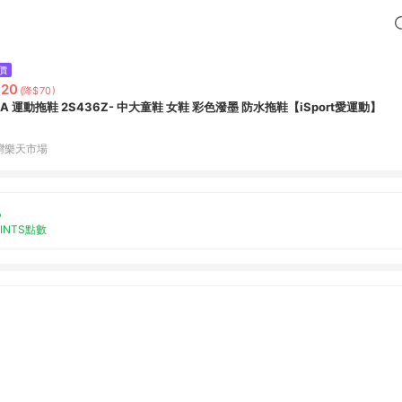
價
320
(降$70)
ILA 運動拖鞋 2S436Z- 中大童鞋 女鞋 彩色潑墨 防水拖鞋【iSport愛運動】
灣樂天市場
%
OINTS點數