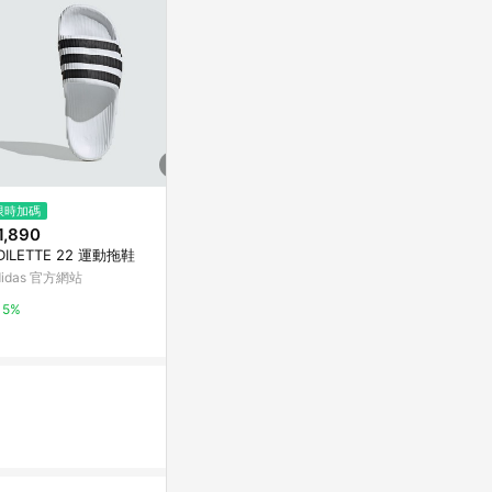
限時加碼
降價
歷史低價
1,890
$1,120
$737
(降$108)
(降$230
DILETTE 22 運動拖鞋
Adidas ADILETTE 22 男鞋 女鞋
ADIDAS ADIC
白色 厚底 中性 運動 休閒 拖鞋 I
男女運動拖鞋-
didas 官方網站
F3668
Yahoo購物中心
Yahoo購物中
5%
1%
1%