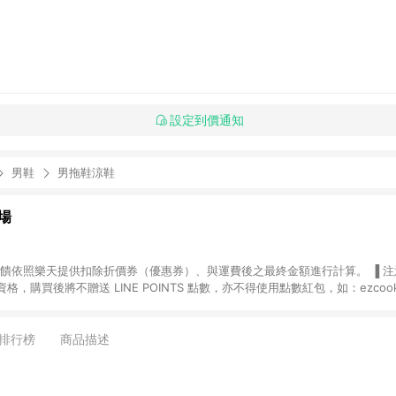
設定到價通知
男鞋
男拖鞋涼鞋
場
，購買後將不贈送 LINE POINTS 點數，亦不得使用點數紅包，如：ezcoo
rt mobile、神腦生活、JS巨盛、樂天KOBO電子書，請詳閱 LINE POINT
購物前往台灣樂天市場，並在同一瀏覽器於24小時內結帳，才
出貨及結帳，則不符
排行榜
商品描述
E POINTS 回饋。 (5) LINE 購物為購物資訊整合性平台，商品資料更新
規格、顏色、價位、贈品與台灣樂天市場銷售網頁不符，以銷售網頁標示為準。 (6) 