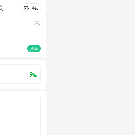
筆記
搶購
9
點