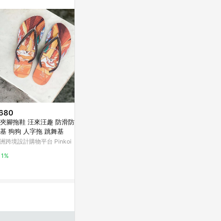
站公告為準。
680
$2,490
限時加碼
夾腳拖鞋 汪來汪趣 防滑防水
ADIDAS ORIG
$363
柯基 狗狗 人字拖 跳舞基
22 XLG W 
🔥可開發票🔥洞洞鞋男 情侶 內增
648
洲跨境設計購物平台 Pinkoi
Yahoo購物中
高洞洞鞋男士2026新款外穿踩屎
感防滑輕便涼鞋青少年一體兩用
蝦皮購物
1%
1%
包頭拖
1%