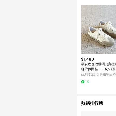
單已逾 365 天，根據台灣樂天回饋
點數回饋或點數回饋有
$1,480
早安玫瑰 德訓鞋 (寬楦
綁帶休閒鞋 - 白(小Q底
亞洲跨境設計購物平台 Pin
1%
熱銷排行榜