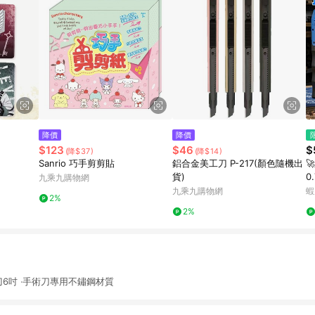
降價
降價
$123
$46
$
(降$37)
(降$14)
Sanrio 巧手剪剪貼
鋁合金美工刀 P-217(顏色隨機出

貨)
0
九乘九購物網
工
九乘九購物網
蝦
2%
手
2%
刀6吋 ‧手術刀專用不鏽鋼材質