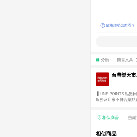
價格趨勢怎麼看？
分類：
圖書文具
台灣樂天市
▐ LINE POINTS 點數回饋依照樂天提供扣除折價券（優惠券）、與運費後之最終金額進行計算。 ▐ 注意事項 (1) 部分
服務及店家不符合贈點資格
天市場商家付款中心、Sma
（https://lin.ee/1MCw7pe/rcfk）。 (2) 需透過 LINE 
享有 LINE POINTS 回饋。 (3) 若購買之訂單（包含預購商品）未符合樂天市場 45 天內完成訂單
相似商品
熱銷
合贈點資格。 (4) 如使用APP、或中途瀏覽比價網、回饋網、Google等其他網頁、或由網頁版(電腦版/手機版網頁)切
換為App都將會造成追蹤中斷而無法進行 LIN
相似商品
會有時間差，如顯示之商品