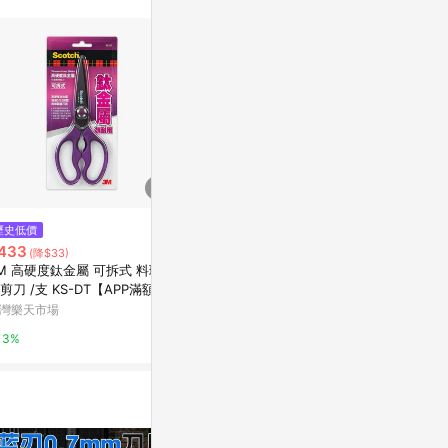
站公告為準。
$208
歷史低價
降價
3M SS-GT7 超銳利鈦金屬事務
433
$158
(降$33)
(降$62)
剪刀-7吋
M 高硬度鈦金屬 可拆式 料理專
本月熱銷推薦
Yahoo購物中心
剪刀 /支 KS-DT【APP滿額下
文具】3M SS-NS6 
10%點數(單一帳號最高1500
特殊塗層不銹
灣樂天市場
台灣樂天市場
0%
)】8/31止
3%
3%