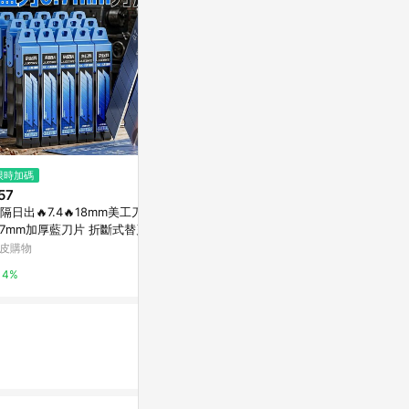
$105
限時加碼
限時加碼
OLFA CK-1 工藝刀 (NOD)
57
$22
Yahoo購物中心
隔日出🔥7.4🔥18mm美工刀片
【辦公王】｜
.7mm加厚藍刀片 折斷式替刃
Tomato FR
0%
業裁切刀片 開箱刀片 壁紙刀片
皮購物
蝦皮購物
工具刀片
4%
3.2%