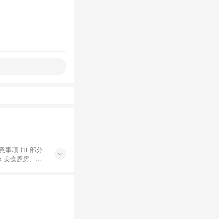
k 美食廚房、樂
S 加碼店家清單
導購訂