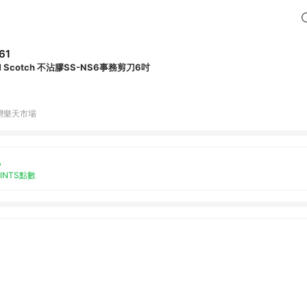
61
M Scotch 不沾膠SS-NS6事務剪刀6吋
灣樂天市場
%
OINTS點數