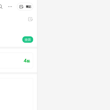
筆記
搶購
4
點