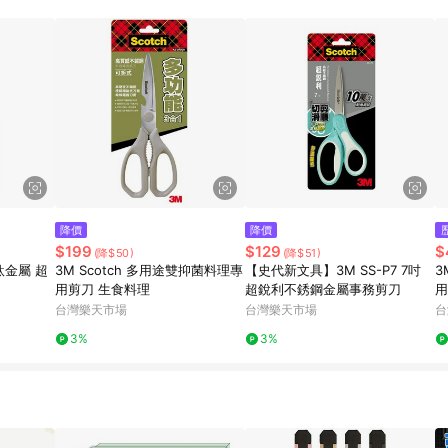
規定，逾期訂單將不符合回饋資格。 (7) 若上述或其他原因，致使消費者無接收到
爭議，台灣樂天市場保有更改條款與法律追訴之權利，活動詳情以樂天市場網
降價
降價
$199
$129
$
(降$50)
(降$51)
 鈦金屬 超
3M Scotch 多用途雙抑菌料理專
【史代新文具】3M SS-P7 7吋
3
用剪刀 生食料理
超銳利不銹鋼金屬事務剪刀
用
單
台灣樂天市場
台灣樂天市場
台
點
3%
3%