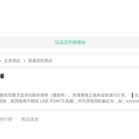
設定到價通知
文具用品
剪裁切割用品
場
，購買後將不贈送 LINE POINTS 點數，亦不得使用點數紅包，如：ezcoo
rt mobile、神腦生活、JS巨盛、樂天KOBO電子書，請詳閱 LINE POINT
購物前往台灣樂天市場，並在同一瀏覽器於24小時內結帳，才
出貨及結帳，則不符
排行榜
商品描述
E POINTS 回饋。 (5) LINE 購物為購物資訊整合性平台，商品資料更新
規格、顏色、價位、贈品與台灣樂天市場銷售網頁不符，以銷售網頁標示為準。 (6) 