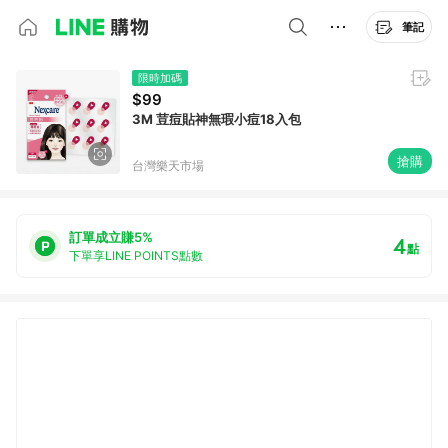
筆記
限時加碼
$99
3M 荳痘貼神無瑕小痘18入包
搶購
台灣樂天市場
訂單成立賺5%
4
點
下單享LINE POINTS點數