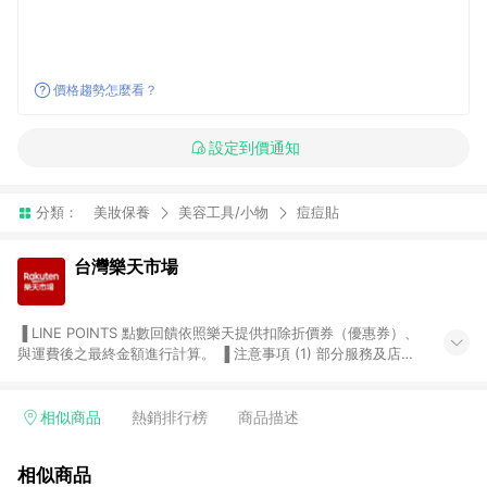
價格趨勢怎麼看？
設定到價通知
分類：
美妝保養
美容工具/小物
痘痘貼
台灣樂天市場
▐ LINE POINTS 點數回饋依照樂天提供扣除折價券（優惠券）、
與運費後之最終金額進行計算。 ▐ 注意事項 (1) 部分服務及店家
不符合贈點資格，購買後將不贈送 LINE POINTS 點數，亦不得使
用點數紅包，如：ezcook 美食廚房、樂天市場商家付款中心、
Smart mobile、神腦生活、JS巨盛、樂天KOBO電子書，請詳閱
相似商品
熱銷排行榜
商品描述
LINE POINTS 加碼店家清單
（https://lin.ee/1MCw7pe/rcfk）。 (2) 需透過 LINE 購物前往
相似商品
台灣樂天市場，並在同一瀏覽器於24小時內結帳，才享有 LINE