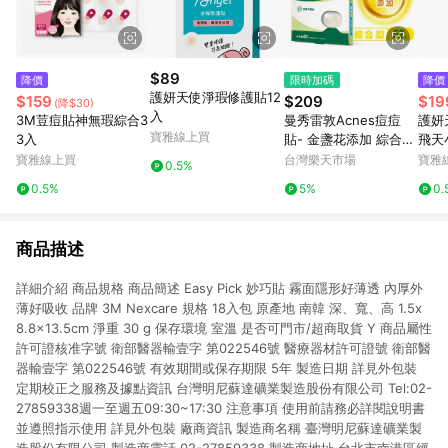
$89
降價
限時加碼
降價
護妍天使淨瑕修護貼12
$159
$209
$19
(降$30)
入
3M荳痘貼神無瑕綜合3
曼秀雷敦Acnes痘痘
護妍
寶雅線上買
3入
貼- 金盞花添加 綜合型
飛天
52入
寶雅線上買
台灣樂天市場
寶雅
0.5%
0.5%
5%
0.
商品描述
詳細介紹 商品規格 商品簡述 Easy Pick 妙巧貼 霧面隱形好薄透 內厚外
薄好吸收 品牌 3M Nexcare 規格 18入包 原產地 南韓 深、寬、高 1.5x
8.8x13.5cm 淨重 30 g 保存環境 室溫 是否可門市/超商取貨 Y 商品屬性
許可證核准字號 衛部醫器輸壹字 第022546號 醫療器材許可證號 衛部醫
器輸壹字 第022546號 有效期間或保存期限 5年 製造日期 詳見外包裝
定期校正之服務及據點資訊 台灣明尼蘇達礦業製造股份有限公司 Tel:02-
27859338週一至週五09:30~17:30 注意事項 使用前請務必詳閱說明書
並遵照指示使用 詳見外包裝 廠商資訊 製造商名稱 臺灣明尼蘇達礦業製