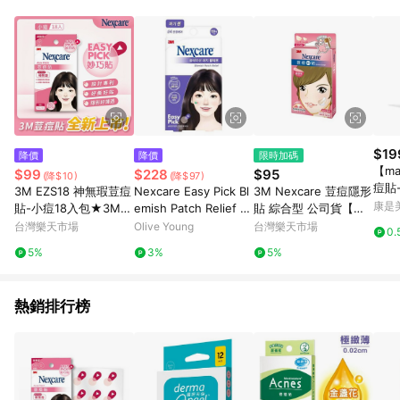
POINTS 回饋。 (3) 若購買之訂單（包含預購商品）未符合樂天
市場 45 天內完成訂單出貨及結帳，則不符合贈點資格。 (4) 如
使用APP、或中途瀏覽比價網、回饋網、Google等其他網頁、或
由網頁版(電腦版/手機版網頁)切換為App都將會造成追蹤中斷而
無法進行 LINE POINTS 回饋。 (5) LINE 購物為購物資訊整合性
平台，商品資料更新會有時間差，如顯示之商品規格、顏色、價
位、贈品與台灣樂天市場銷售網頁不符，以銷售網頁標示為準。
(6) 導購訂單已逾 365 天，根據台灣樂天回饋規定，逾期訂單將
不符合回饋資格。 (7) 若上述或其他原因，致使消費者無接收到
$19
降價
降價
限時加碼
點數回饋或點數回饋有爭議，台灣樂天市場保有更改條款與法律
【ma
$99
$228
$95
(降$10)
(降$97)
追訴之權利，活動詳情以樂天市場網站公告為準。
痘貼
3M EZS18 神無瑕荳痘
Nexcare Easy Pick Bl
3M Nexcare 荳痘隱形
盒）
康是美
貼-小痘18入包★3M
emish Patch Relief 6
貼 綜合型 公司貨【立
迎新送舊 ★299起免運
8 Count
赫藥局】
台灣樂天市場
Olive Young
台灣樂天市場
0.
5%
3%
5%
熱銷排行榜