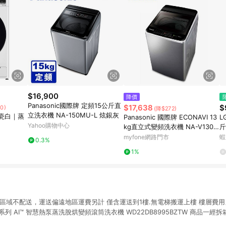
$16,900
降價
Panasonic國際牌 定頻15公斤直
$17,638
$
0)
(降$272)
立洗衣機 NA-150MU-L 炫銀灰
瓷白｜蒸
Panasonic 國際牌 ECONAVI 13
L
Yahoo購物中心
kg直立式變頻洗衣機 NA-V130L
斤
BS-S -含基本安裝+舊機回收
W
myfone網路門市
蝦
0.3%
1%
域不配送，運送偏遠地區運費另計 僅含運送到1樓.無電梯搬運上樓 樓層費用另計 
品味系列 AI™ 智慧熱泵蒸洗脫烘變頻滾筒洗衣機 WD22DB8995BZTW 商品一