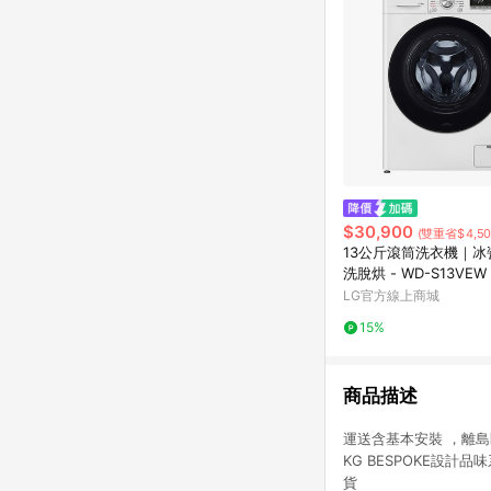
$30,900
(雙重省$4,50
13公斤滾筒洗衣機｜冰
洗脫烘 - WD-S13VEW
LG官方線上商城
15%
商品描述
運送含基本安裝 ，離島區
KG BESPOKE設計
貨