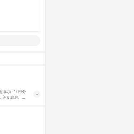
k 美食廚房、樂
S 加碼店家清單
導購訂