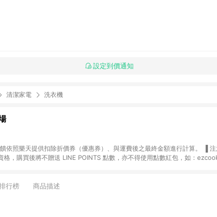
設定到價通知
清潔家電
洗衣機
場
，購買後將不贈送 LINE POINTS 點數，亦不得使用點數紅包，如：ezcoo
rt mobile、神腦生活、JS巨盛、樂天KOBO電子書，請詳閱 LINE POINT
購物前往台灣樂天市場，並在同一瀏覽器於24小時內結帳，才
出貨及結帳，則不符
排行榜
商品描述
E POINTS 回饋。 (5) LINE 購物為購物資訊整合性平台，商品資料更新
規格、顏色、價位、贈品與台灣樂天市場銷售網頁不符，以銷售網頁標示為準。 (6) 