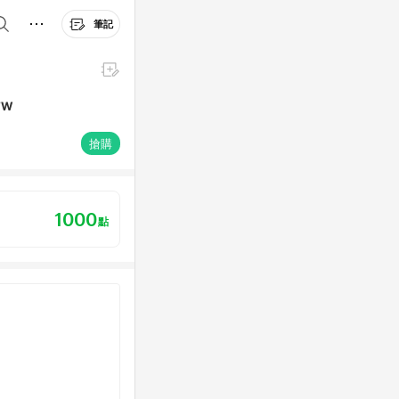
筆記
95BZTW
搶購
1000
點