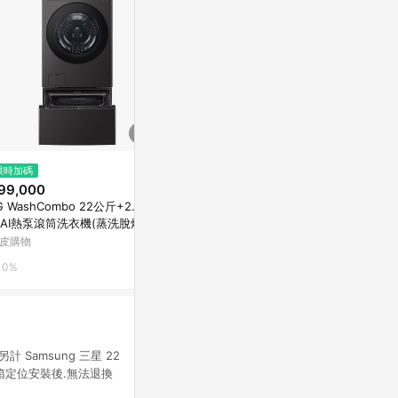
$15,900
$6,990
限時加碼
送7-11商品卡800元★聲寶15公
【TATUNG
99,000
斤變頻典雅粉洗衣機ES-P15DV-
衣機(TAW-A1
G WashCombo 22公斤+2.5公
P1
東森購物 ETMall
PChome 24h
AI熱泵滾筒洗衣機(蒸洗脫烘)
D-S22FHDB+WT-SD250HB
皮購物
0.5%
1%
0%
Samsung 三星 22
經拆箱定位安裝後.無法退換