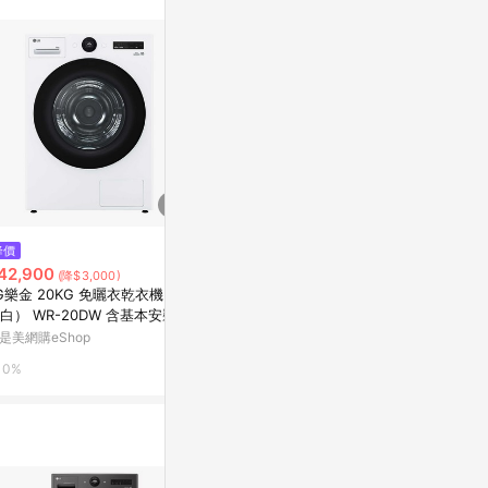
站公告為準。
降價
降價
降價
42,900
$54,900
$39,900
(降$3,000)
(降$9,000)
(降
G樂金 20KG 免曬衣乾衣機（冰
【含安裝】【BOSCH 博世】9公
SAMSUNG 三
白） WR-20DW 含基本安裝＋
斤冷凝滾筒式乾衣機 (WTG8640
脫烘智慧滾筒洗衣機 WD
送_廠商直送
2TC)
4DGMTW
是美網購eShop
台灣樂天市場
特力屋
0%
3%
0%