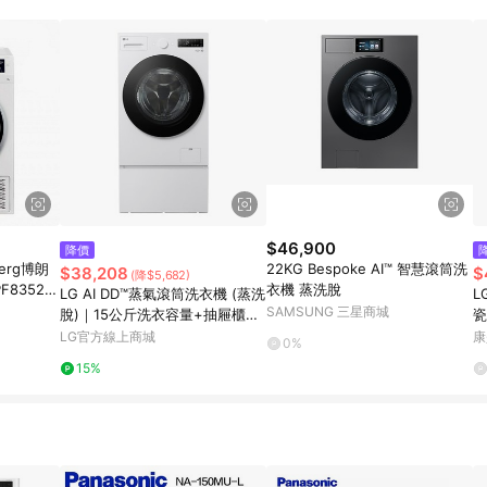
規定，逾期訂單將不符合回饋資格。 (7) 若上述或其他原因，致使消費者無接收到
爭議，台灣樂天市場保有更改條款與法律追訴之權利，活動詳情以樂天市場網
$46,900
降價
erg博朗
22KG Bespoke AI™ 智慧滾筒洗
$38,208
$
(降$5,682)
F8352W
衣機 蒸洗脫
LG AI DD™蒸氣滾筒洗衣機 (蒸洗
L
SAMSUNG 三星商城
脫)｜15公斤洗衣容量+抽屜櫃
瓷
(雲霧白) - WDS15NW.25N1C
運
LG官方線上商城
康
0%
15%