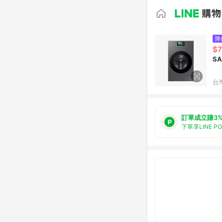
降
$7
台
訂單成立賺3
下單享LINE P