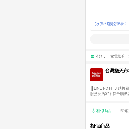
價格趨勢怎麼看？
分類：
家電影音
台灣樂天市
▐ LINE POINTS 點數回饋依照樂天提供扣除折價券（優惠券）、與運費後之最終金額進行計算。 ▐ 注意事項 (1) 部分
服務及店家不符合贈點資格
天市場商家付款中心、Sma
（https://lin.ee/1MCw7pe/rcfk）。 (2) 需透過 LINE 
享有 LINE POINTS 回饋。 (3) 若購買之訂單（包含預購商品）未符合樂天市場 45 天內完成訂單
相似商品
熱銷
合贈點資格。 (4) 如使用APP、或中途瀏覽比價網、回饋網、Google等其他網頁、或由網頁版(電腦版/手機版網頁)切
換為App都將會造成追蹤中斷而無法進行 LIN
相似商品
會有時間差，如顯示之商品