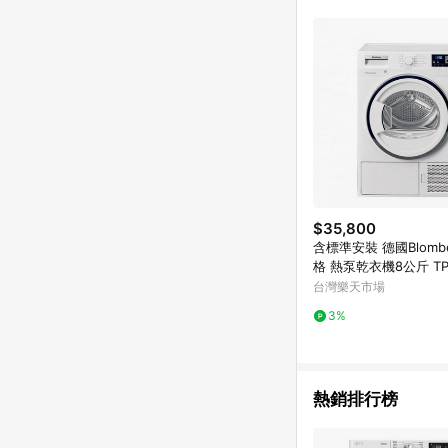
單已逾 365 天，根據台灣樂天回饋
點數回饋或點數回饋有
$35,800
含標準安裝 德國Blomb
格 熱泵乾衣機8公斤 TP
Z
台灣樂天市場
3%
熱銷排行榜