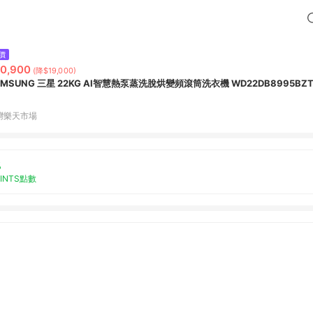
價
0,900
(降$19,000)
SAMSUNG 三星 22KG AI智慧熱泵蒸洗脫烘變頻滾筒洗衣機 WD22DB89
灣樂天市場
%
OINTS點數