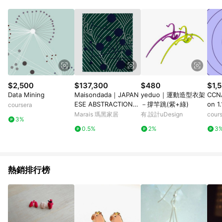
POINTS 回饋。 (3) 若購買之訂單（包含預購商品）未符合樂天
市場 45 天內完成訂單出貨及結帳，則不符合贈點資格。 (4) 如
使用APP、或中途瀏覽比價網、回饋網、Google等其他網頁、或
由網頁版(電腦版/手機版網頁)切換為App都將會造成追蹤中斷而
無法進行 LINE POINTS 回饋。 (5) LINE 購物為購物資訊整合性
平台，商品資料更新會有時間差，如顯示之商品規格、顏色、價
位、贈品與台灣樂天市場銷售網頁不符，以銷售網頁標示為準。
(6) 導購訂單已逾 365 天，根據台灣樂天回饋規定，逾期訂單將
不符合回饋資格。 (7) 若上述或其他原因，致使消費者無接收到
$2,500
$137,300
$480
$1,5
點數回饋或點數回饋有爭議，台灣樂天市場保有更改條款與法律
Data Mining
Maisondada｜JAPAN
yeduo｜運動造型衣架
CCNA
追訴之權利，活動詳情以樂天市場網站公告為準。
ESE ABSTRACTIONS
－撐竿跳(紫+綠)
on 1.
coursera
N1 地毯壁毯居家生活
Marais 瑪黑家居
有.設計uDesign
cour
3%
0.5%
2%
3
熱銷排行榜