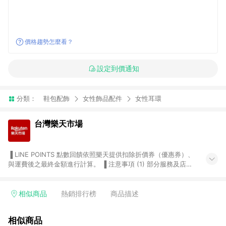
價格趨勢怎麼看？
設定到價通知
分類：
鞋包配飾
女性飾品配件
女性耳環
台灣樂天市場
▐ LINE POINTS 點數回饋依照樂天提供扣除折價券（優惠券）、
與運費後之最終金額進行計算。 ▐ 注意事項 (1) 部分服務及店家
不符合贈點資格，購買後將不贈送 LINE POINTS 點數，亦不得使
用點數紅包，如：ezcook 美食廚房、樂天市場商家付款中心、
Smart mobile、神腦生活、JS巨盛、樂天KOBO電子書，請詳閱
相似商品
熱銷排行榜
商品描述
LINE POINTS 加碼店家清單
（https://lin.ee/1MCw7pe/rcfk）。 (2) 需透過 LINE 購物前往
相似商品
台灣樂天市場，並在同一瀏覽器於24小時內結帳，才享有 LINE