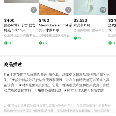
$400
$460
$3,533
$3,
腦心肺腎肝子宮 器官
Meow love animal 系
水晶和耳针
法式
純銀耳環/耳夾
列 - 水豚耳環
環
亞洲跨境設計購物平台
Pinkoi
亞洲跨境設計購物平台
亞洲跨境設計購物平台
亞洲
1%
Pinkoi
Pinkoi
Pinko
1%
1%
1
商品描述
★主石使用正品施華洛世奇··氧化鋯。請享受與最高品質鑽石相同的光
彩. ★設計師設計巧妙結合優雅和優雅，並在任何時代都可以通過的萬
能珠寶. ★材料是鍍銀的鉑金。它是一種將硬度和溫和性與皮膚，身體
輕柔相結合的材料，不用擔心過敏反應. ★約12工作天內可到貨買家
LINE 購物是匯集購物情報與商品資訊的整合性平台，並依購物情報中的趨勢與
風格做合作網路商家的延伸商品推薦，商品資料更新會有時間差，請務必點擊
商品至各合作網路商家，確認現售價與購物條件，一切資訊以合作廠商網頁為