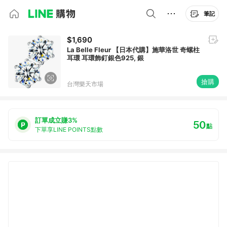
筆記
$1,690
La Belle Fleur 【日本代購】施華洛世 奇螺柱
耳環 耳環飾釘銀色925, 銀
搶購
台灣樂天市場
訂單成立賺3%
50
點
下單享LINE POINTS點數