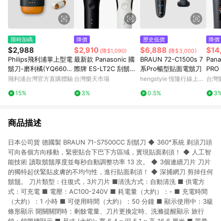
限時加碼
降價
歷史低價
降價
$2,988
$2,910
$6,888
$14
(降$1,090)
(降$3,000)
Philips飛利浦掌上型電
最新款 Panasonic 國
BRAUN 72-C1500s 7
Pan
鬍刀-磨利橘(YQ660/0
際牌 ES-LT2C 刮鬍刀
系Pro暢型貼面電鬍刀
PRO
2)
3刀頭 日本製 防水 國
士電
飛利浦台灣官方直購體驗
台灣樂天市場
hengstyle 恆隆行線上購
台灣
際電壓 充電式 日本必
LAM
物
15%
3%
0.5%
3
買代購
清洗
商品描述
日本公司貨 德國製 BRAUN 71-S7500CC 刮鬍刀 ◆ 360°系統 剃須刀頭
可向各個方向移動，緊密貼合下巴下方區域，實現貼面剃須！ ◆ 人工智
能技術 讀取鬍鬚厚度並每秒自動調整功率 13 次。 ◆ 3個連續刀片 刀片
的獨特起伏緊貼皮膚的不均勻性，進行貼面剃須！ ◆ 深捕網刀 剪掉任何
鬍鬚。 刀片類型：往復式，3片刀片 ■清洗方式：自動清洗 ■ 供電方
式：可充電 ■ 電壓：AC100-240V ■ 耗電量（大約）：- ■ 充電時間
（大約）：1 小時 ■ 可使用時間（大約）：50 分鐘 ■ 顯示使用中：3級
條形顯示 開關關閉時：剩餘電量、刀片更換定時、洗滌提醒顯示 旅行