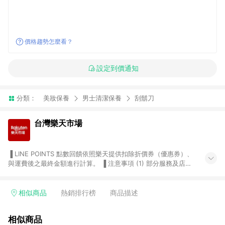
價格趨勢怎麼看？
設定到價通知
分類：
美妝保養
男士清潔保養
刮鬍刀
台灣樂天市場
▐ LINE POINTS 點數回饋依照樂天提供扣除折價券（優惠券）、
與運費後之最終金額進行計算。 ▐ 注意事項 (1) 部分服務及店家
不符合贈點資格，購買後將不贈送 LINE POINTS 點數，亦不得使
用點數紅包，如：ezcook 美食廚房、樂天市場商家付款中心、
Smart mobile、神腦生活、JS巨盛、樂天KOBO電子書，請詳閱
相似商品
熱銷排行榜
商品描述
LINE POINTS 加碼店家清單
（https://lin.ee/1MCw7pe/rcfk）。 (2) 需透過 LINE 購物前往
相似商品
台灣樂天市場，並在同一瀏覽器於24小時內結帳，才享有 LINE