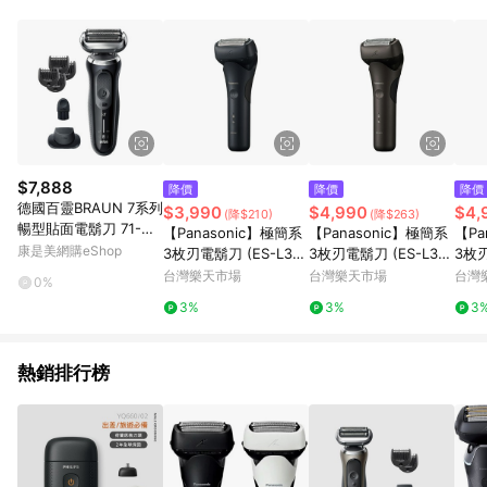
POINTS 回饋。 (3) 若購買之訂單（包含預購商品）未符合樂天
市場 45 天內完成訂單出貨及結帳，則不符合贈點資格。 (4) 如
使用APP、或中途瀏覽比價網、回饋網、Google等其他網頁、或
由網頁版(電腦版/手機版網頁)切換為App都將會造成追蹤中斷而
無法進行 LINE POINTS 回饋。 (5) LINE 購物為購物資訊整合性
平台，商品資料更新會有時間差，如顯示之商品規格、顏色、價
位、贈品與台灣樂天市場銷售網頁不符，以銷售網頁標示為準。
(6) 導購訂單已逾 365 天，根據台灣樂天回饋規定，逾期訂單將
不符合回饋資格。 (7) 若上述或其他原因，致使消費者無接收到
$7,888
降價
降價
降價
點數回饋或點數回饋有爭議，台灣樂天市場保有更改條款與法律
德國百靈BRAUN 7系列
$3,990
$4,990
$4,
(降$210)
(降$263)
追訴之權利，活動詳情以樂天市場網站公告為準。
暢型貼面電鬍刀 71-N1
【Panasonic】極簡系
【Panasonic】極簡系
【Pa
500s wet & dry_廠商
康是美網購eShop
3枚刃電鬍刀 (ES-L321
3枚刃電鬍刀 (ES-L341
3枚刃
直送
W)
W)
W)
台灣樂天市場
台灣樂天市場
台灣
0%
3%
3%
3
熱銷排行榜