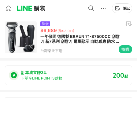
筆記
降價
$6,689
(降$3,011)
一年保固 德國製 BRAUN 71-S7500CC 刮鬍
刀 新7系列 刮鬍刀 電量顯示 自動感應 防水 快
充 邊淋浴邊使用 自動洗淨座 父親節 禮物 日版
搶購
台灣樂天市場
代購
訂單成立賺3%
200
點
下單享LINE POINTS點數