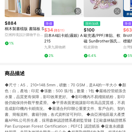
$884
降價
限時加碼
降價
桐木製書檔版 書隔板 S
$34
$100
$63
(降$11)
亞洲跨境設計購物平台
日本A4鋁卡紙(霧銀) A
歐兜邁/PPF/車貼、軟
Brot
Pinkoi
215
磁 SunBrother孫氏兄
標籤帶
1%
弟 3M 反光貼紙 防水
字 )
九乘九購物網
蝦皮購物
台灣
貼紙 車貼貼紙 軟性磁
2%
6.4%
5
貼
商品描述
◆尺寸：A5， 210*148.5mm，磅數：70 GSM，是A4的一半大小 ◆顏
色：白，產地 : 印尼 ◆張數：500 張/包，數量：1包 ◆嚴格控管紙張含
水量，品質更有保障，影印效果更好。 ◆影印機內不易殘留紙粉，影印
後仍能保持外觀平整柔滑。 ◆平滑表面更能讓影印有高品質質感，不易
造成影印機內卡紙情況。 ◆最適合列印辦公重要文件、客戶合約、契約
書、簡報資料、書籍刊物，各式資料皆可列印。 ◆由亞洲地區最大產漿
廠APRIL公司所生產，採用森林認證體系產銷監管鏈【泛歐森林驗證體系
Pan European Forest Certification；PEFC】認證紙張 ◆促進永續森