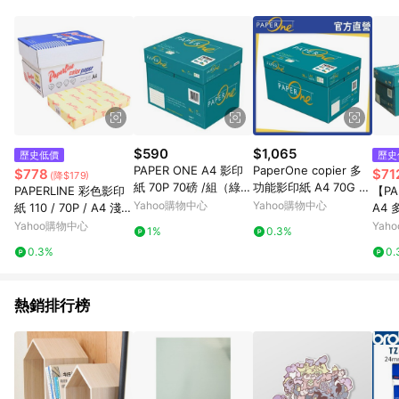
POINTS 回饋。 (3) 若購買之訂單（包含預購商品）未符合樂天
市場 45 天內完成訂單出貨及結帳，則不符合贈點資格。 (4) 如
使用APP、或中途瀏覽比價網、回饋網、Google等其他網頁、或
由網頁版(電腦版/手機版網頁)切換為App都將會造成追蹤中斷而
無法進行 LINE POINTS 回饋。 (5) LINE 購物為購物資訊整合性
平台，商品資料更新會有時間差，如顯示之商品規格、顏色、價
位、贈品與台灣樂天市場銷售網頁不符，以銷售網頁標示為準。
(6) 導購訂單已逾 365 天，根據台灣樂天回饋規定，逾期訂單將
不符合回饋資格。 (7) 若上述或其他原因，致使消費者無接收到
$590
$1,065
歷史低價
歷史
點數回饋或點數回饋有爭議，台灣樂天市場保有更改條款與法律
PAPER ONE A4 影印
PaperOne copier 多
$778
$71
(降$179)
追訴之權利，活動詳情以樂天市場網站公告為準。
紙 70P 70磅 /組（綠
功能影印紙 A4 70G (1
PAPERLINE 彩色影印
【PA
包）-5包/箱
0包/箱)
Yahoo購物中心
Yahoo購物中心
紙 110 / 70P / A4 淺黃
A4 
(5包/箱)
箱5包
Yahoo購物中心
Yah
1%
0.3%
0.3%
0.
熱銷排行榜