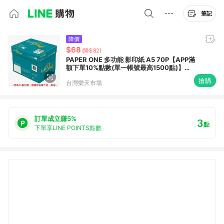
筆記
降價
$68
(降$82)
PAPER ONE 多功能 影印紙 A5 70P【APP滿
額下單10%點數(單一帳號最高1500點)】
8/31止
搶購
台灣樂天市場
訂單成立賺5%
3
點
下單享LINE POINTS點數