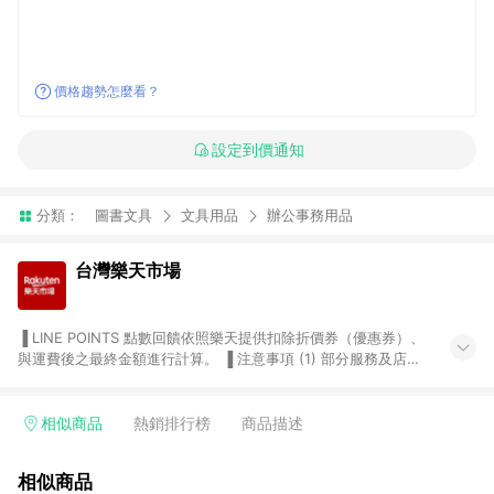
價格趨勢怎麼看？
設定到價通知
分類：
圖書文具
文具用品
辦公事務用品
台灣樂天市場
▐ LINE POINTS 點數回饋依照樂天提供扣除折價券（優惠券）、
與運費後之最終金額進行計算。 ▐ 注意事項 (1) 部分服務及店家
不符合贈點資格，購買後將不贈送 LINE POINTS 點數，亦不得使
用點數紅包，如：ezcook 美食廚房、樂天市場商家付款中心、
Smart mobile、神腦生活、JS巨盛、樂天KOBO電子書，請詳閱
相似商品
熱銷排行榜
商品描述
LINE POINTS 加碼店家清單
（https://lin.ee/1MCw7pe/rcfk）。 (2) 需透過 LINE 購物前往
相似商品
台灣樂天市場，並在同一瀏覽器於24小時內結帳，才享有 LINE