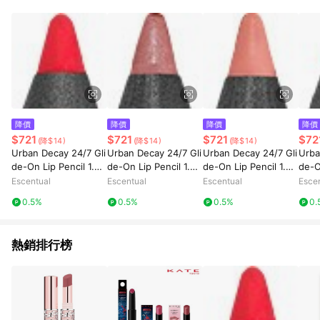
POINTS 回饋。 (3) 若購買之訂單（包含預購商品）未符合樂天
市場 45 天內完成訂單出貨及結帳，則不符合贈點資格。 (4) 如
使用APP、或中途瀏覽比價網、回饋網、Google等其他網頁、或
由網頁版(電腦版/手機版網頁)切換為App都將會造成追蹤中斷而
無法進行 LINE POINTS 回饋。 (5) LINE 購物為購物資訊整合性
平台，商品資料更新會有時間差，如顯示之商品規格、顏色、價
位、贈品與台灣樂天市場銷售網頁不符，以銷售網頁標示為準。
(6) 導購訂單已逾 365 天，根據台灣樂天回饋規定，逾期訂單將
不符合回饋資格。 (7) 若上述或其他原因，致使消費者無接收到
降價
降價
降價
降價
點數回饋或點數回饋有爭議，台灣樂天市場保有更改條款與法律
$721
$721
$721
$72
(降$14)
(降$14)
(降$14)
追訴之權利，活動詳情以樂天市場網站公告為準。
Urban Decay 24/7 Gli
Urban Decay 24/7 Gli
Urban Decay 24/7 Gli
Urba
de-On Lip Pencil 1.2g
de-On Lip Pencil 1.2g
de-On Lip Pencil 1.2g
de-O
714
Peyote
Naked
Ban
Escentual
Escentual
Escentual
Esce
0.5%
0.5%
0.5%
0.
熱銷排行榜