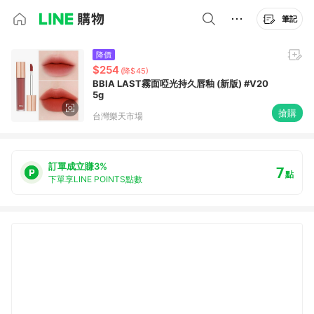
筆記
降價
$254
(降$45)
BBIA LAST霧面啞光持久唇釉 (新版) #V20
5g
搶購
台灣樂天市場
訂單成立賺3%
7
點
下單享LINE POINTS點數