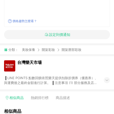
價格趨勢怎麼看？
設定到價通知
分類：
美妝保養
開架彩妝
開架唇部彩妝
台灣樂天市場
▐ LINE POINTS 點數回饋依照樂天提供扣除折價券（優惠券）、
與運費後之最終金額進行計算。 ▐ 注意事項 (1) 部分服務及店家
不符合贈點資格，購買後將不贈送 LINE POINTS 點數，亦不得使
用點數紅包，如：ezcook 美食廚房、樂天市場商家付款中心、
Smart mobile、神腦生活、JS巨盛、樂天KOBO電子書，請詳閱
相似商品
熱銷排行榜
商品描述
LINE POINTS 加碼店家清單
（https://lin.ee/1MCw7pe/rcfk）。 (2) 需透過 LINE 購物前往
相似商品
台灣樂天市場，並在同一瀏覽器於24小時內結帳，才享有 LINE