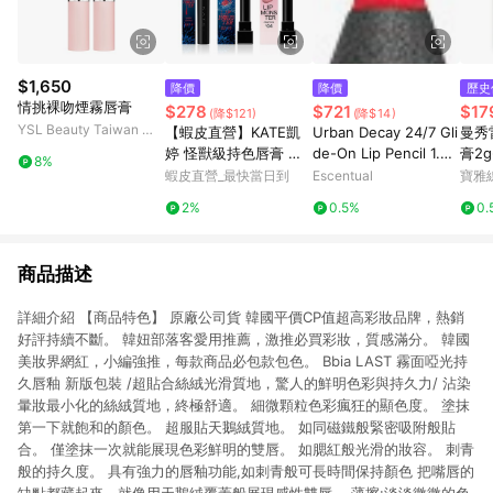
$1,650
降價
降價
歷史
情挑裸吻煙霧唇膏
$278
$721
$17
(降$121)
(降$14)
YSL Beauty Taiwan 官
【蝦皮直營】KATE凱
Urban Decay 24/7 Gli
曼秀
方網站
婷 怪獸級持色唇膏 怪
de-On Lip Pencil 1.2g
膏2
8%
獸唇膏 經典/限量/Clea
714
蝦皮直營_最快當日到
Escentual
寶雅
r Tone微發色/水光/變
2%
0.5%
0.
色 (官方直營)
商品描述
詳細介紹 【商品特色】 原廠公司貨 韓國平價CP值超高彩妝品牌，熱銷
好評持續不斷。 韓妞部落客愛用推薦，激推必買彩妝，質感滿分。 韓國
美妝界網紅，小編強推，每款商品必包款包色。 Bbia LAST 霧面啞光持
久唇釉 新版包裝 /超貼合絲絨光滑質地，驚人的鮮明色彩與持久力/ 沾染
暈妝最小化的絲絨質地，終極舒適。 細微顆粒色彩瘋狂的顯色度。 塗抹
第一下就飽和的顏色。 超服貼天鵝絨質地。 如同磁鐵般緊密吸附般貼
合。 僅塗抹一次就能展現色彩鮮明的雙唇。 如腮紅般光滑的妝容。 刺青
般的持久度。 具有強力的唇釉功能,如刺青般可長時間保持顏色 把嘴唇的