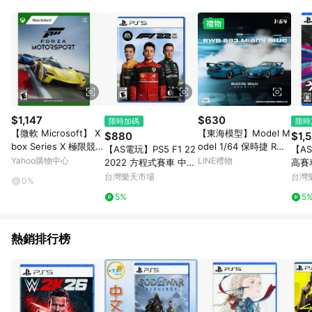
POINTS 回饋。 (3) 若購買之訂單（包含預購商品）未符合樂天
市場 45 天內完成訂單出貨及結帳，則不符合贈點資格。 (4) 如
使用APP、或中途瀏覽比價網、回饋網、Google等其他網頁、或
由網頁版(電腦版/手機版網頁)切換為App都將會造成追蹤中斷而
無法進行 LINE POINTS 回饋。 (5) LINE 購物為購物資訊整合性
平台，商品資料更新會有時間差，如顯示之商品規格、顏色、價
位、贈品與台灣樂天市場銷售網頁不符，以銷售網頁標示為準。
(6) 導購訂單已逾 365 天，根據台灣樂天回饋規定，逾期訂單將
不符合回饋資格。 (7) 若上述或其他原因，致使消費者無接收到
$1,147
$630
限時加碼
限時
點數回饋或點數回饋有爭議，台灣樂天市場保有更改條款與法律
【微軟 Microsoft】 X
【東海模型】Model M
$880
$1,
追訴之權利，活動詳情以樂天市場網站公告為準。
box Series X 極限競速
odel 1/64 保時捷 RWB
【AS電玩】PS5 F1 22
【AS
Forza Motorsport 中
993 邁阿密藍 MM64-
Yahoo購物中心
LINE禮物
2022 方程式賽車 中文
高賽
文標準版 實體遊戲片
RWB993-005
版
版)
台灣樂天市場
台灣
0%
台灣公司貨
5%
5
熱銷排行榜