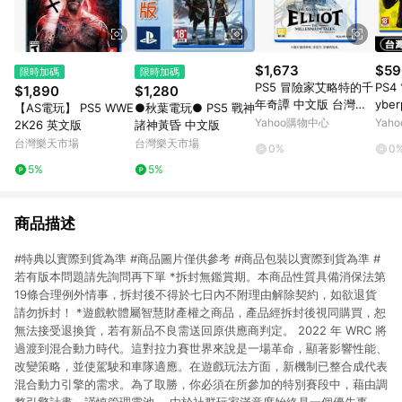
$1,673
$59
限時加碼
限時加碼
PS5 冒險家艾略特的千
PS4
$1,890
$1,280
年奇譚 中文版 台灣公
ybe
【AS電玩】 PS5 WWE
●秋葉電玩● PS5 戰神
司貨
文合
Yahoo購物中心
Yah
2K26 英文版
諸神黃昏 中文版
版
台灣樂天市場
台灣樂天市場
0%
0
5%
5%
商品描述
#特典以實際到貨為準 #商品圖片僅供參考 #商品包裝以實際到貨為準 #
若有版本問題請先詢問再下單 *拆封無鑑賞期。本商品性質具備消保法第
19條合理例外情事，拆封後不得於七日內不附理由解除契約，如欲退貨
請勿拆封！ *遊戲軟體屬智慧財產權之商品，產品經拆封後視同購買，恕
無法接受退換貨，若有新品不良需送回原供應商判定。 2022 年 WRC 將
過渡到混合動力時代。這對拉力賽世界來說是一場革命，顯著影響性能、
改變策略，並使駕駛和車隊適應。在遊戲玩法方面，新機制已整合成代表
混合動力引擎的需求。為了取勝，你必須在所參加的特別賽段中，藉由調