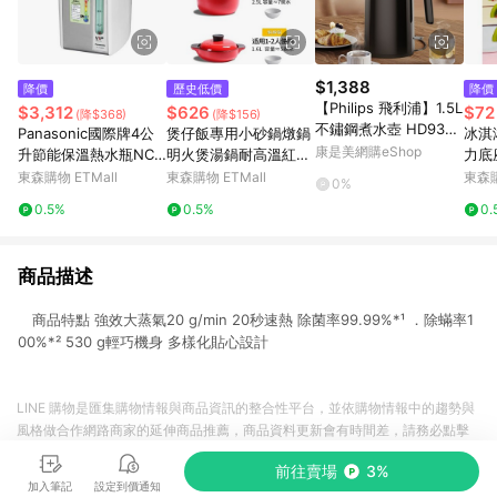
$1,388
降價
歷史低價
降價
【Philips 飛利浦】1.5L
$3,312
$626
$72
(降$368)
(降$156)
不鏽鋼煮水壺 HD938
Panasonic國際牌4公
煲仔飯專用小砂鍋燉鍋
冰淇
9/80_廠商直送
康是美網購eShop
升節能保溫熱水瓶NC-
明火煲湯鍋耐高溫紅色
力底
HU401P
湯煲煮粥陶瓷家用燃氣
筒支
東森購物 ETMall
東森購物 ETMall
東森購
0%
0.5%
0.5%
0.
商品描述
商品特點 強效大蒸氣20 g/min 20秒速熱 除菌率99.99%*¹ ．除蟎率1
00%*² 530 g輕巧機身 多樣化貼心設計
LINE 購物是匯集購物情報與商品資訊的整合性平台，並依購物情報中的趨勢與
風格做合作網路商家的延伸商品推薦，商品資料更新會有時間差，請務必點擊
商品至各合作網路商家，確認現售價與購物條件，一切資訊以合作廠商網頁為
前往賣場
3%
準。
加入筆記
設定到價通知