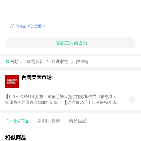
價格趨勢怎麼看？
設定到價通知
分類：
家電影音
料理家電
熱水瓶
台灣樂天市場
▐ LINE POINTS 點數回饋依照樂天提供扣除折價券（優惠券）、
與運費後之最終金額進行計算。 ▐ 注意事項 (1) 部分服務及店家
不符合贈點資格，購買後將不贈送 LINE POINTS 點數，亦不得使
用點數紅包，如：ezcook 美食廚房、樂天市場商家付款中心、
Smart mobile、神腦生活、JS巨盛、樂天KOBO電子書，請詳閱
相似商品
熱銷排行榜
商品描述
LINE POINTS 加碼店家清單
（https://lin.ee/1MCw7pe/rcfk）。 (2) 需透過 LINE 購物前往
相似商品
台灣樂天市場，並在同一瀏覽器於24小時內結帳，才享有 LINE