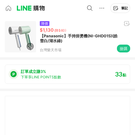
筆記
降價
$1,130
(降$60)
【Panasonic】手持掛燙機(NI-GHD015)(皓
雪白/湖水綠)
搶購
台灣樂天市場
訂單成立賺3%
33
點
下單享LINE POINTS點數