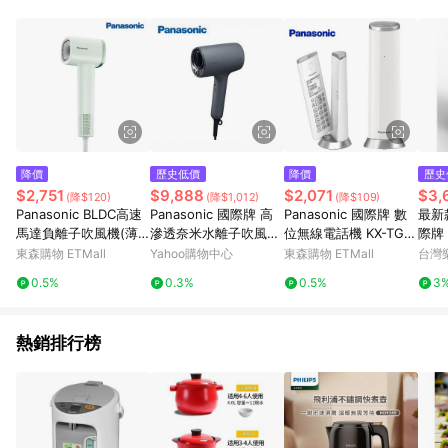
POINTS 回饋。 (3) 若購買之訂單（包含預購商品）未符合樂天
市場 45 天內完成訂單出貨及結帳，則不符合贈點資格。 (4) 如
使用APP、或中途瀏覽比價網、回饋網、Google等其他網頁、或
由網頁版(電腦版/手機版網頁)切換為App都將會造成追蹤中斷而
無法進行 LINE POINTS 回饋。 (5) LINE 購物為購物資訊整合性
平台，商品資料更新會有時間差，如顯示之商品規格、顏色、價
位、贈品與台灣樂天市場銷售網頁不符，以銷售網頁標示為準。
(6) 導購訂單已逾 365 天，根據台灣樂天回饋規定，逾期訂單將
不符合回饋資格。 (7) 若上述或其他原因，致使消費者無接收到
降價
歷史低價
降價
歷史
點數回饋或點數回饋有爭議，台灣樂天市場保有更改條款與法律
$2,751
$9,888
$2,071
$3,
(降$120)
(降$1,012)
(降$109)
追訴之權利，活動詳情以樂天市場網站公告為準。
Panasonic BLDC高速
Panasonic 國際牌 高
Panasonic 國際牌 數
最新款
馬達負離子吹風機(薄
滲透奈米水離子吹風機
位無線電話機 KX-TGK
際牌 
荷綠) EH-NE6L-G
岩墨灰 EH-NA0K-K
210TWW 公司貨
空氣
東森購物 ETMall
Yahoo購物中心
東森購物 ETMall
台灣
USB
0.5%
0.3%
0.5%
3
本正
熱銷排行榜