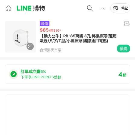
筆記
降價
$85
(降$95)
【動力公牛】PB-85萬國 3孔 轉換插頭(適用
歐規/八字/T型/小圓插頭 國際通用電壓)
搶購
台灣樂天市場
訂單成立賺5%
4
點
下單享LINE POINTS點數