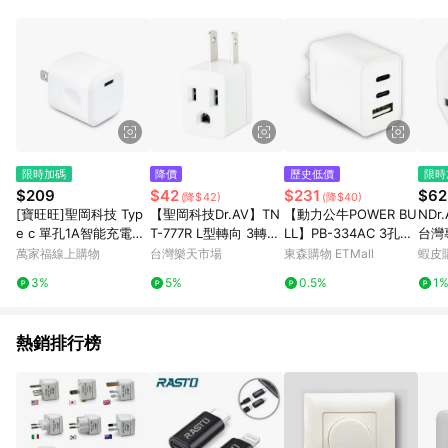
POINTS 回饋。 (3) 若購買之訂單（包含預購商品）未符合樂天
市場 45 天內完成訂單出貨及結帳，則不符合贈點資格。 (4) 如
使用APP、或中途瀏覽比價網、回饋網、Google等其他網頁、或
由網頁版(電腦版/手機版網頁)切換為App都將會造成追蹤中斷而
無法進行 LINE POINTS 回饋。 (5) LINE 購物為購物資訊整合性
平台，商品資料更新會有時間差，如顯示之商品規格、顏色、價
位、贈品與台灣樂天市場銷售網頁不符，以銷售網頁標示為準。
(6) 導購訂單已逾 365 天，根據台灣樂天回饋規定，逾期訂單將
不符合回饋資格。 (7) 若上述或其他原因，致使消費者無接收到
限時加碼
降價
歷史低價
限時
點數回饋或點數回饋有爭議，台灣樂天市場保有更改條款與法律
$209
$42
$231
$62
(降$42)
(降$40)
追訴之權利，活動詳情以樂天市場網站公告為準。
[寶旺旺]聖岡科技 Typ
【聖岡科技Dr.AV】TN
【動力公牛POWER BU
NDr
e c 單孔1A智能充電器
T-777R L型轉向 3轉2
LL】PB-334AC 3孔3.
台灣
USB-512C
插頭 吊卡裝(新安規 防
4A 智能17W 充電器(國
TNT
萬家福線上購物
台灣樂天市場
東森購物 ETMall
蝦皮
火 耐燃 三轉二 轉換插
際電壓 防火 充電頭)
灣用
3%
5%
0.5%
1
頭)
熱銷排行榜