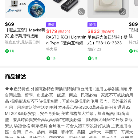
$69
$89
降價
降價
【蝦皮直營】Mayka明
T型
$179
$833
(降$20)
(降$667)
家 旅行萬用轉接頭 國
組
RASTO RX31 Lightnin
單色調光旋鈕開關 ( 壁
外轉接頭 安全 輕巧 便
蝦皮直營_最快當日到
特力
g Type C雙向互轉鋁製
式 ) F28-LG-3323
利 簡單 攜帶方便 新安
轉接頭2入組
特力屋
燈飾123
1%
1
規 台灣公司貨 出國旅
1%
3%
遊
商品描述
◆◆產品特色 外國電器轉台灣插頭轉換用(台灣用) 適用世界各國插頭 來
台灣旅遊、留學、出差必買，飯店、商旅、民宿必備，家庭不可或缺的用
品 插腳靠邊精巧不佔插座空間，可維持原插座的使用 國內、國外電器皆
可用，用途廣泛讓生活更便利 本產品己投保3000萬產品責任險 通過BS
MI 2018新版安規，安全再升級 美式風格加大插頭，無邊角設計時尚造
型，兼具時尚與安全高級高價家電轉換必備！ 阻燃防火耐熱PC外殼 新版
安規 驗證合格 獨家模具 全球唯一 符合人體工學設計好拔插 主要適用地
區：台灣、日本、越南、泰國、菲律賓、美國、加拿大、墨西哥、哥斯大