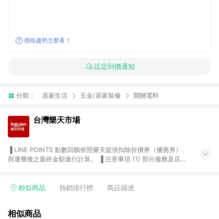
價格趨勢怎麼看？
設定到價通知
分類：
居家生活
五金/居家裝修
開關電料
台灣樂天市場
▐ LINE POINTS 點數回饋依照樂天提供扣除折價券（優惠券）、
與運費後之最終金額進行計算。 ▐ 注意事項 (1) 部分服務及店家
不符合贈點資格，購買後將不贈送 LINE POINTS 點數，亦不得使
用點數紅包，如：ezcook 美食廚房、樂天市場商家付款中心、
Smart mobile、神腦生活、JS巨盛、樂天KOBO電子書，請詳閱
相似商品
熱銷排行榜
商品描述
LINE POINTS 加碼店家清單
（https://lin.ee/1MCw7pe/rcfk）。 (2) 需透過 LINE 購物前往
相似商品
台灣樂天市場，並在同一瀏覽器於24小時內結帳，才享有 LINE