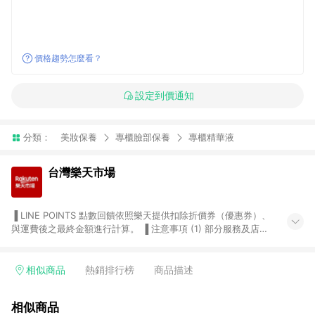
價格趨勢怎麼看？
設定到價通知
分類：
美妝保養
專櫃臉部保養
專櫃精華液
台灣樂天市場
▐ LINE POINTS 點數回饋依照樂天提供扣除折價券（優惠券）、
與運費後之最終金額進行計算。 ▐ 注意事項 (1) 部分服務及店家
不符合贈點資格，購買後將不贈送 LINE POINTS 點數，亦不得使
用點數紅包，如：ezcook 美食廚房、樂天市場商家付款中心、
Smart mobile、神腦生活、JS巨盛、樂天KOBO電子書，請詳閱
相似商品
熱銷排行榜
商品描述
LINE POINTS 加碼店家清單
（https://lin.ee/1MCw7pe/rcfk）。 (2) 需透過 LINE 購物前往
相似商品
台灣樂天市場，並在同一瀏覽器於24小時內結帳，才享有 LINE