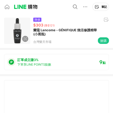
筆記
降價
$303
(降$121)
蘭蔻 Lancome - GÉNIFIQUE 煥活修護精華
(小黑瓶)
搶購
台灣樂天市場
訂單成立賺3%
9
點
下單享LINE POINTS點數