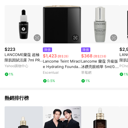
POINTS 回饋。 (3) 若購買之訂單（包含預購商品）未符合樂天
市場 45 天內完成訂單出貨及結帳，則不符合贈點資格。 (4) 如
使用APP、或中途瀏覽比價網、回饋網、Google等其他網頁、或
由網頁版(電腦版/手機版網頁)切換為App都將會造成追蹤中斷而
無法進行 LINE POINTS 回饋。 (5) LINE 購物為購物資訊整合性
平台，商品資料更新會有時間差，如顯示之商品規格、顏色、價
位、贈品與台灣樂天市場銷售網頁不符，以銷售網頁標示為準。
(6) 導購訂單已逾 365 天，根據台灣樂天回饋規定，逾期訂單將
不符合回饋資格。 (7) 若上述或其他原因，致使消費者無接收到
$223
$2,
降價
降價
點數回饋或點數回饋有爭議，台灣樂天市場保有更改條款與法律
LANCOME蘭蔻 超極
LAN
$1,423
$368
(降$28)
(降$238)
追訴之權利，活動詳情以樂天市場網站公告為準。
限肌因賦活露 7ml PRO
限肌
Lancome Teint Miracl
Lancome 蘭蔻 升級版
升級
Yahoo購物中心
PCh
e Hydrating Foundati
冰鑽亮眼精華 5ml/0.16
on SPF15 30ml 055 -
oz-眼唇護理
Escentual
草莓網
1%
1
Beige Ideal
0.5%
1%
熱銷排行榜