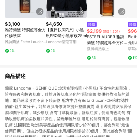
$3,100
$4,650
降價
降價
雅詩蘭黛 特潤超導全方
【夏日快閃7折】小黑
$2,199
$96
(降$4,301)
位修護露
瓶PRO送小黑家族25ml
ESTEELAUDER 雅詩
Bio
雅詩蘭黛 Estée Lauder
Lancome蘭蔻官網
蘭黛 特潤超導全方位修
亮肌賦
官網
護露 100ml (小棕瓶) <
oz-
微風精品線上
草莓
2%
2%
國際航空版>
5%
1
商品描述
蘭蔻 Lancome - GÉNIFIQUE 煥活修護精華 (小黑瓶) 革命性的精華液，
旨在修復和恢復肌膚，針對改善肌膚老化的明顯跡象 提供輕盈清新的質
地，能迅速吸收而不留下殘留物 配方中含有Beta Glucan-CM和標誌性
的前-益生菌分子，能加速肌膚修復並提升整體膚質 運用透明質痠深層保
濕和撫平肌膚，減少細紋 含有甘草提取物，舒緩紅腫，促進膚色均勻 有
助改善肌膚的柔軟度和彈性，呈現年輕外觀 適用於所有膚質，包括敏感
肌膚 法國製造 歐洲美容產品的使用期限若少於30個月，都會列明"最佳
使用日期"。但由於很多產品的使用期限都多於30個月，因此都會列明"開