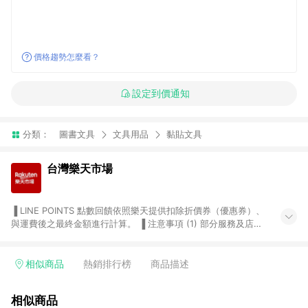
價格趨勢怎麼看？
設定到價通知
分類：
圖書文具
文具用品
黏貼文具
台灣樂天市場
▐ LINE POINTS 點數回饋依照樂天提供扣除折價券（優惠券）、
與運費後之最終金額進行計算。 ▐ 注意事項 (1) 部分服務及店家
不符合贈點資格，購買後將不贈送 LINE POINTS 點數，亦不得使
用點數紅包，如：ezcook 美食廚房、樂天市場商家付款中心、
Smart mobile、神腦生活、JS巨盛、樂天KOBO電子書，請詳閱
相似商品
熱銷排行榜
商品描述
LINE POINTS 加碼店家清單
（https://lin.ee/1MCw7pe/rcfk）。 (2) 需透過 LINE 購物前往
相似商品
台灣樂天市場，並在同一瀏覽器於24小時內結帳，才享有 LINE