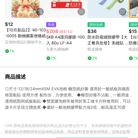
$12
降價
限時加碼
限時
【10月新品2】'40-103
$208
$36
$15
(降$142)
-0005 動物圖案便條紙
SKB A4護貝膠膜-100
防水防霉縫隙膠帶【大
【台
亞洲跨境設計購物平台
入 80u LF-A4
正餐具批發】美縫貼 防
防黴
Pinkoi
水縫隙膠帶 縫隙膠帶
防水
九乘九購物網
蝦皮購物
蝦皮
1%
膠帶 隙膠貼 防水隙膠
帶 
2%
2%
1
貼 防霉隙膠貼 補縫隙
擋風
膠帶 防水貼
商品描述
◎尺寸:12/18/24mmX5M EVA泡棉 離型紙好撕 適用於一般紙板與牆面
佈置黏貼 使用方便 黏性佳，方便使用。 ◆離型好撕不沾黏，一般用途，
適用紙類與紙板黏貼 ◆雙面膠泡棉常被用於美工做卡片時會用到，可以
讓卡片呈現立體效果 ◆優於一般泡棉膠帶黏力強2倍，耐高溫至70度
LINE 購物是匯集購物情報與商品資訊的整合性平台，並依購物情報中的趨勢與
風格做合作網路商家的延伸商品推薦，商品資料更新會有時間差，請務必點擊
商品至各合作網路商家，確認現售價與購物條件，一切資訊以合作廠商網頁為