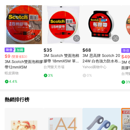
POINTS 回饋。 (3) 若購買之訂單（包含預購商品）未符合樂天
市場 45 天內完成訂單出貨及結帳，則不符合贈點資格。 (4) 如
使用APP、或中途瀏覽比價網、回饋網、Google等其他網頁、或
由網頁版(電腦版/手機版網頁)切換為App都將會造成追蹤中斷而
無法進行 LINE POINTS 回饋。 (5) LINE 購物為購物資訊整合性
平台，商品資料更新會有時間差，如顯示之商品規格、顏色、價
位、贈品與台灣樂天市場銷售網頁不符，以銷售網頁標示為準。
(6) 導購訂單已逾 365 天，根據台灣樂天回饋規定，逾期訂單將
不符合回饋資格。 (7) 若上述或其他原因，致使消費者無接收到
$35
$68
降價
點數回饋或點數回饋有爭議，台灣樂天市場保有更改條款與法律
3M Scotch 雙面泡棉
3M 思高牌 Scotch 20
$9
$49
(雙重省$3)
追訴之權利，活動詳情以樂天市場網站公告為準。
膠帶 18mmX5M 單入
24W 白色強力防水布
3M.Scotch雙面泡棉膠
3M 
袋裝
膠帶 24mmx15Y
帶12mmX5M
台灣樂天市場
Yahoo購物中心
面膠帶 24mm【
蝦皮購物
額下
台灣
3%
0%
號最高
4.4%
3
止
熱銷排行榜