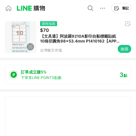
筆記
限時加碼
$70
【文具通】阿波羅9210A影印自黏標籤貼紙
10格切圓角98x53.4mm P1410162【APP滿
額下單10%點數(單一帳號最高1500點)】
搶購
台灣樂天市場
8/31止
訂單成立賺5%
3
點
下單享LINE POINTS點數