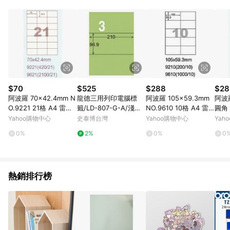
POINTS 回饋。 (3) 若購買之訂單（包含預購商品）未符合樂天
市場 45 天內完成訂單出貨及結帳，則不符合贈點資格。 (4) 如
使用APP、或中途瀏覽比價網、回饋網、Google等其他網頁、或
由網頁版(電腦版/手機版網頁)切換為App都將會造成追蹤中斷而
無法進行 LINE POINTS 回饋。 (5) LINE 購物為購物資訊整合性
平台，商品資料更新會有時間差，如顯示之商品規格、顏色、價
位、贈品與台灣樂天市場銷售網頁不符，以銷售網頁標示為準。
(6) 導購訂單已逾 365 天，根據台灣樂天回饋規定，逾期訂單將
不符合回饋資格。 (7) 若上述或其他原因，致使消費者無接收到
$70
$525
$288
$28
點數回饋或點數回饋有爭議，台灣樂天市場保有更改條款與法律
阿波羅 70x42.4mm N
龍德三用列印電腦標
阿波羅 105×59.3mm
阿波羅
追訴之權利，活動詳情以樂天市場網站公告為準。
O.9221 21格 A4 雷射
籤/LD-807-G-A/淺綠/
NO.9610 10格 A4 雷
圓角 
噴墨影印自黏標籤貼紙
3格/105張/盒
射噴墨影印自黏標籤貼
4 
Yahoo購物中心
史泰博台灣
Yahoo購物中心
Yah
20大張入
紙 100大張入
籤貼
0%
2%
0%
0
熱銷排行榜