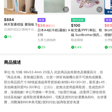
$884
降價
限時加碼
降價
桐木製書檔版 書隔板 S
$34
$100
$63
(降$11)
亞洲跨境設計購物平台
日本A4鋁卡紙(霧銀) A
歐兜邁/PPF/車貼、軟
Brot
Pinkoi
215
磁 SunBrother孫氏兄
標籤帶
1%
弟 3M 反光貼紙 防水
字 )
九乘九購物網
蝦皮購物
台灣
貼紙 車貼貼紙 軟性磁
2%
6.4%
5
貼
商品描述
單位:包 10格 98x53.4mm 20張入 此款商品如有顏色及圖案區分，但
『商品名稱』若無備註顏色，出貨一律皆為隨機出貨不可挑色或圖案。
部分商品因尺寸/材積超過超商寄貨規範(材積≦45*30*30，最長邊≦45，
其他兩邊則需均≦30(單位：公分))，恕無法使用超商取貨，造成您的不
便，深感抱歉! 本公司價格一率含稅。!!如需打統編，請選擇三聯並填寫
抬頭及統編!! 超商取貨運費為$60，宅配及貨到付款運費為$90。合併運
費，消費滿$990本島宅配/貨到付款/超商取貨皆免運