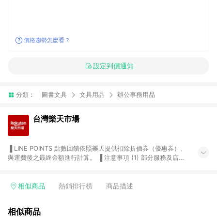
價格趨勢怎麼看？
設定到價通知
分類：
圖書文具
文具用品
辦公事務用品
台灣樂天市場
▐ LINE POINTS 點數回饋依照樂天提供扣除折價券（優惠券）、
與運費後之最終金額進行計算。 ▐ 注意事項 (1) 部分服務及店家
不符合贈點資格，購買後將不贈送 LINE POINTS 點數，亦不得使
用點數紅包，如：ezcook 美食廚房、樂天市場商家付款中心、
Smart mobile、神腦生活、JS巨盛、樂天KOBO電子書，請詳閱
相似商品
熱銷排行榜
商品描述
LINE POINTS 加碼店家清單
（https://lin.ee/1MCw7pe/rcfk）。 (2) 需透過 LINE 購物前往
相似商品
台灣樂天市場，並在同一瀏覽器於24小時內結帳，才享有 LINE