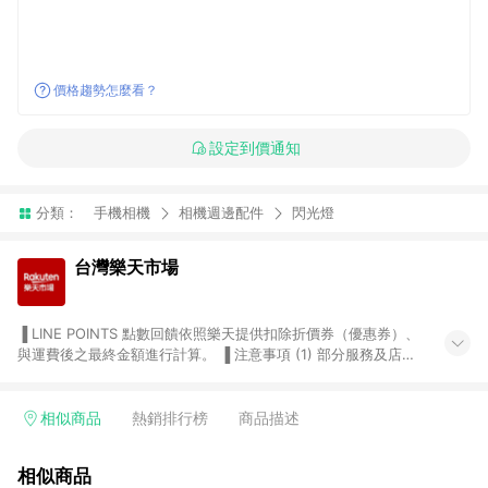
價格趨勢怎麼看？
設定到價通知
分類：
手機相機
相機週邊配件
閃光燈
台灣樂天市場
▐ LINE POINTS 點數回饋依照樂天提供扣除折價券（優惠券）、
與運費後之最終金額進行計算。 ▐ 注意事項 (1) 部分服務及店家
不符合贈點資格，購買後將不贈送 LINE POINTS 點數，亦不得使
用點數紅包，如：ezcook 美食廚房、樂天市場商家付款中心、
Smart mobile、神腦生活、JS巨盛、樂天KOBO電子書，請詳閱
相似商品
熱銷排行榜
商品描述
LINE POINTS 加碼店家清單
（https://lin.ee/1MCw7pe/rcfk）。 (2) 需透過 LINE 購物前往
相似商品
台灣樂天市場，並在同一瀏覽器於24小時內結帳，才享有 LINE