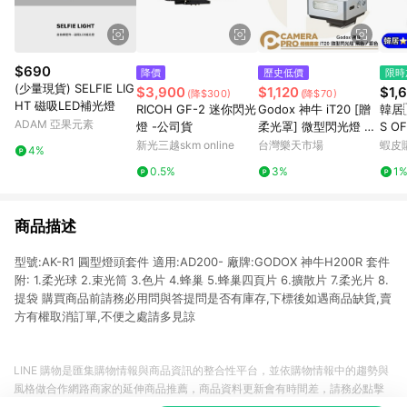
$690
降價
歷史低價
限時
(少量現貨) SELFIE LIG
$3,900
$1,120
$1,
(降$300)
(降$70)
HT 磁吸LED補光燈
RICOH GF-2 迷你閃光
Godox 神牛 iT20 [贈
韓居🇰🇷 獨
ADAM 亞果元素
燈 -公司貨
柔光罩] 微型閃光燈 黑
S OF
色 銀色 TTL 機頂閃光
CK
新光三越skm online
台灣樂天市場
蝦皮
4%
燈 C N S F O R 公司貨
0.5%
3%
1
◎相機專家◎
商品描述
型號:AK-R1 圓型燈頭套件 適用:AD200- 廠牌:GODOX 神牛H200R 套件
附: 1.柔光球 2.束光筒 3.色片 4.蜂巢 5.蜂巢四頁片 6.擴散片 7.柔光片 8.
提袋 購買商品前請務必用問與答提問是否有庫存,下標後如遇商品缺貨,賣
方有權取消訂單,不便之處請多見諒
LINE 購物是匯集購物情報與商品資訊的整合性平台，並依購物情報中的趨勢與
風格做合作網路商家的延伸商品推薦，商品資料更新會有時間差，請務必點擊
商品至各合作網路商家，確認現售價與購物條件，一切資訊以合作廠商網頁為