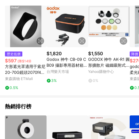
POINTS 回饋。 (3) 若購買之訂單（包含預購商品）未符合樂天
市場 45 天內完成訂單出貨及結帳，則不符合贈點資格。 (4) 如
使用APP、或中途瀏覽比價網、回饋網、Google等其他網頁、或
由網頁版(電腦版/手機版網頁)切換為App都將會造成追蹤中斷而
無法進行 LINE POINTS 回饋。 (5) LINE 購物為購物資訊整合性
平台，商品資料更新會有時間差，如顯示之商品規格、顏色、價
位、贈品與台灣樂天市場銷售網頁不符，以銷售網頁標示為準。
(6) 導購訂單已逾 365 天，根據台灣樂天回饋規定，逾期訂單將
不符合回饋資格。 (7) 若上述或其他原因，致使消費者無接收到
$1,820
$1,550
歷史低價
降價
點數回饋或點數回饋有爭議，台灣樂天市場保有更改條款與法律
Godox 神牛 CB-09 C
GODOX 神牛 AK-R1 圓
$597
$27
(降$149)
追訴之權利，活動詳情以樂天市場網站公告為準。
B09 攝影專用器材箱
形擴散片 磁鐵吸附式色
方形遮光罩適用于索尼
go
棚燈 燈箱 AD600 AD3
片 蜂巢四頁片套組(AK
台灣樂天市場
Yahoo購物中心
20-70G鏡頭2070f4防
柔光
60適用箱包 公司貨 ◎
R1，公司貨)AD200 V1
護方罩3D碳纖維增強打
王口
東森購物 ETMall
東森購
3%
0%
相機專家◎
印
棚影
0.5%
0.
保榮
熱銷排行榜