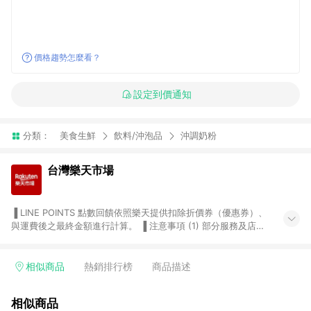
價格趨勢怎麼看？
設定到價通知
分類：
美食生鮮
飲料/沖泡品
沖調奶粉
台灣樂天市場
▐ LINE POINTS 點數回饋依照樂天提供扣除折價券（優惠券）、
與運費後之最終金額進行計算。 ▐ 注意事項 (1) 部分服務及店家
不符合贈點資格，購買後將不贈送 LINE POINTS 點數，亦不得使
用點數紅包，如：ezcook 美食廚房、樂天市場商家付款中心、
Smart mobile、神腦生活、JS巨盛、樂天KOBO電子書，請詳閱
相似商品
熱銷排行榜
商品描述
LINE POINTS 加碼店家清單
（https://lin.ee/1MCw7pe/rcfk）。 (2) 需透過 LINE 購物前往
相似商品
台灣樂天市場，並在同一瀏覽器於24小時內結帳，才享有 LINE