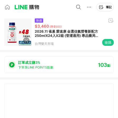
筆記
降價
$3,460
(降$500)
2026.11 雀巢 愛速康 金選佳氮營養新配方
250mlX24入X2箱 (管灌適用) 專品藥局
\t【2024829】
搶購
台灣樂天市場
訂單成立賺3%
103
點
下單享LINE POINTS點數