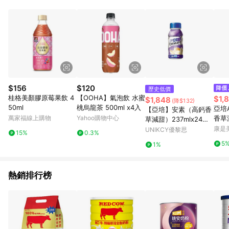
POINTS 回饋。 (3) 若購買之訂單（包含預購商品）未符合樂天
市場 45 天內完成訂單出貨及結帳，則不符合贈點資格。 (4) 如
使用APP、或中途瀏覽比價網、回饋網、Google等其他網頁、或
由網頁版(電腦版/手機版網頁)切換為App都將會造成追蹤中斷而
無法進行 LINE POINTS 回饋。 (5) LINE 購物為購物資訊整合性
平台，商品資料更新會有時間差，如顯示之商品規格、顏色、價
位、贈品與台灣樂天市場銷售網頁不符，以銷售網頁標示為準。
(6) 導購訂單已逾 365 天，根據台灣樂天回饋規定，逾期訂單將
不符合回饋資格。 (7) 若上述或其他原因，致使消費者無接收到
$156
$120
歷史低價
點數回饋或點數回饋有爭議，台灣樂天市場保有更改條款與法律
桂格美顏膠原莓果飲 4
【OOHA】氣泡飲 水蜜
$1,
$1,848
(降$132)
追訴之權利，活動詳情以樂天市場網站公告為準。
50ml
桃烏龍茶 500ml x4入
亞培A
【亞培】安素（高鈣香
萬家福線上購物
Yahoo購物中心
香草減
草減甜）237mlx24入/
箱)
箱_箱購
康是美
UNIKCY優黎思
15%
0.3%
5
1%
熱銷排行榜