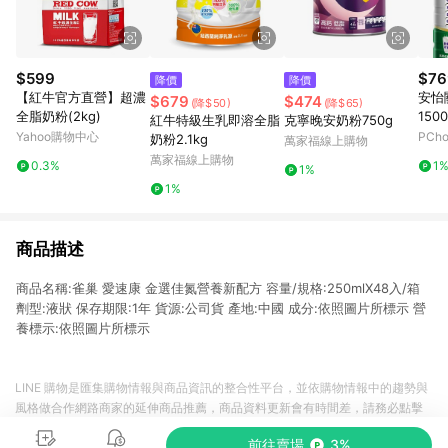
$599
$76
降價
降價
【紅牛官方直營】超濃
安怡
$679
$474
(降$50)
(降$65)
全脂奶粉(2kg)
150
紅牛特級生乳即溶全脂
克寧晚安奶粉750g
Yahoo購物中心
PCh
奶粉2.1kg
萬家福線上購物
萬家福線上購物
0.3%
1
1%
1%
商品描述
商品名稱:雀巢 愛速康 金選佳氮營養新配方 容量/規格:250mlX48入/箱
劑型:液狀 保存期限:1年 貨源:公司貨 產地:中國 成分:依照圖片所標示 營
養標示:依照圖片所標示
LINE 購物是匯集購物情報與商品資訊的整合性平台，並依購物情報中的趨勢與
風格做合作網路商家的延伸商品推薦，商品資料更新會有時間差，請務必點擊
商品至各合作網路商家，確認現售價與購物條件，一切資訊以合作廠商網頁為
前往賣場
3%
準。