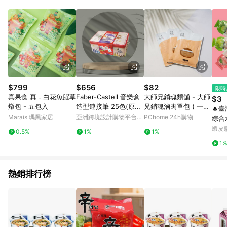
POINTS 回饋。 (3) 若購買之訂單（包含預購商品）未符合樂天
市場 45 天內完成訂單出貨及結帳，則不符合贈點資格。 (4) 如
使用APP、或中途瀏覽比價網、回饋網、Google等其他網頁、或
由網頁版(電腦版/手機版網頁)切換為App都將會造成追蹤中斷而
無法進行 LINE POINTS 回饋。 (5) LINE 購物為購物資訊整合性
平台，商品資料更新會有時間差，如顯示之商品規格、顏色、價
位、贈品與台灣樂天市場銷售網頁不符，以銷售網頁標示為準。
(6) 導購訂單已逾 365 天，根據台灣樂天回饋規定，逾期訂單將
不符合回饋資格。 (7) 若上述或其他原因，致使消費者無接收到
$799
$656
$82
限時
點數回饋或點數回饋有爭議，台灣樂天市場保有更改條款與法律
真果食 真．白花魚腥草
Faber-Castell 音樂盒
大師兄銷魂麵舖 - 大師
$3
追訴之權利，活動詳情以樂天市場網站公告為準。
燉包 - 五包入
造型連接筆 25色(原廠
兄銷魂滷肉單包 ( 一包
🔥
正貨)
兩人份)
Marais 瑪黑家居
亞洲跨境設計購物平台
PChome 24h購物
綜合
Pinkoi
草莓
蝦皮
0.5%
1%
1%
兒童
1
吸凍
熱銷排行榜