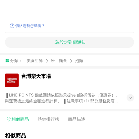
價格趨勢怎麼看？
設定到價通知
分類：
美食生鮮
米、麵食
泡麵
台灣樂天市場
▐ LINE POINTS 點數回饋依照樂天提供扣除折價券（優惠券）、
與運費後之最終金額進行計算。 ▐ 注意事項 (1) 部分服務及店家
不符合贈點資格，購買後將不贈送 LINE POINTS 點數，亦不得使
用點數紅包，如：ezcook 美食廚房、樂天市場商家付款中心、
Smart mobile、神腦生活、JS巨盛、樂天KOBO電子書，請詳閱
相似商品
熱銷排行榜
商品描述
LINE POINTS 加碼店家清單
（https://lin.ee/1MCw7pe/rcfk）。 (2) 需透過 LINE 購物前往
相似商品
台灣樂天市場，並在同一瀏覽器於24小時內結帳，才享有 LINE