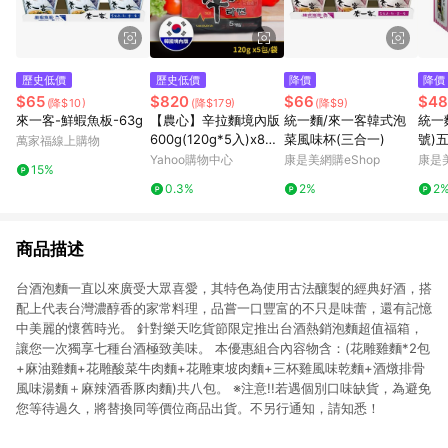
歷史低價
歷史低價
降價
降價
$65
$820
$66
$48
(降$10)
(降$179)
(降$9)
來一客-鮮蝦魚板-63g
【農心】辛拉麵境內版
統一麵/來一客韓式泡
統一
600g(120g*5入)x8袋/
菜風味杯(三合一)
號)五
萬家福線上購物
組(即期特惠)
12
Yahoo購物中心
康是美網購eShop
康是美
15%
0.3%
2%
2
商品描述
台酒泡麵一直以來廣受大眾喜愛，其特色為使用古法釀製的經典好酒，搭
配上代表台灣濃醇香的家常料理，品嘗一口豐富的不只是味蕾，還有記憶
中美麗的懷舊時光。 針對樂天吃貨節限定推出台酒熱銷泡麵超值福箱，
讓您一次獨享七種台酒極致美味。 本優惠組合內容物含：(花雕雞麵*2包
+麻油雞麵+花雕酸菜牛肉麵+花雕東坡肉麵+三杯雞風味乾麵+酒燉排骨
風味湯麵＋麻辣酒香豚肉麵)共八包。 ※注意!!若遇個別口味缺貨，為避免
您等待過久，將替換同等價位商品出貨。不另行通知，請知悉！