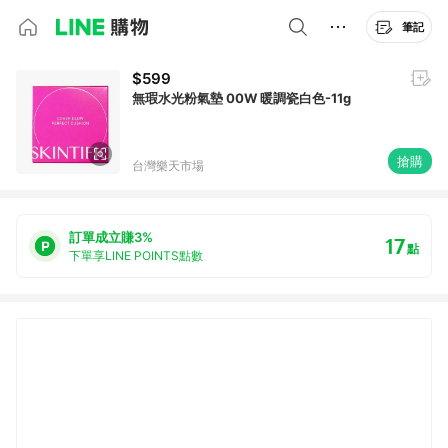
筆記
$599
無瑕水光粉氣墊 00W 暖調瓷白色-11g
搶購
台灣樂天市場
訂單成立賺3%
17
點
下單享LINE POINTS點數