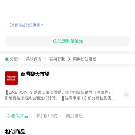
價格趨勢怎麼看？
設定到價通知
分類：
美妝保養
開架彩妝
開架粉餅蜜粉
台灣樂天市場
▐ LINE POINTS 點數回饋依照樂天提供扣除折價券（優惠券）、
與運費後之最終金額進行計算。 ▐ 注意事項 (1) 部分服務及店家
不符合贈點資格，購買後將不贈送 LINE POINTS 點數，亦不得使
用點數紅包，如：ezcook 美食廚房、樂天市場商家付款中心、
Smart mobile、神腦生活、JS巨盛、樂天KOBO電子書，請詳閱
相似商品
熱銷排行榜
商品描述
LINE POINTS 加碼店家清單
（https://lin.ee/1MCw7pe/rcfk）。 (2) 需透過 LINE 購物前往
相似商品
台灣樂天市場，並在同一瀏覽器於24小時內結帳，才享有 LINE