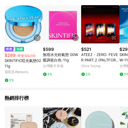
POINTS 回饋。 (3) 若購買之訂單（包含預購商品）未符合樂天
市場 45 天內完成訂單出貨及結帳，則不符合贈點資格。 (4) 如
使用APP、或中途瀏覽比價網、回饋網、Google等其他網頁、或
由網頁版(電腦版/手機版網頁)切換為App都將會造成追蹤中斷而
無法進行 LINE POINTS 回饋。 (5) LINE 購物為購物資訊整合性
平台，商品資料更新會有時間差，如顯示之商品規格、顏色、價
位、贈品與台灣樂天市場銷售網頁不符，以銷售網頁標示為準。
(6) 導購訂單已逾 365 天，根據台灣樂天回饋規定，逾期訂單將
不符合回饋資格。 (7) 若上述或其他原因，致使消費者無接收到
$599
$521
$29
點數回饋或點數回饋有爭議，台灣樂天市場保有更改條款與法律
無瑕水光粉氣墊 00W
ATEEZ - ZERO: FEVE
SKI
$299
(雙重省$298)
追訴之權利，活動詳情以樂天市場網站公告為準。
暖調瓷白色-11g
R PART.2 (PALTFORM
W-11
SKINTIFIC啞光氣墊02
VER.)
11g
台灣樂天市場
Olive Young
台灣
屈臣氏Watsons
3%
3%
3
3%
熱銷排行榜