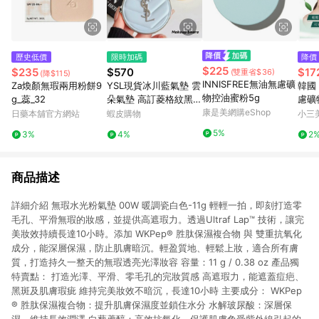
歷史低價
限時加碼
降價
$225
$235
$570
$17
(雙重省$36)
(降$115)
INNISFREE無油無慮礦
Za煥顏無瑕兩用粉餅9
YSL現貨冰川藍氣墊 雲
韓國 
物控油蜜粉5g
g_蕊_32
朵氣墊 高訂菱格紋黑皮
慮礦
革氣墊 白大理石高光H
康是美網購eShop
日藥本舖官方網站
蝦皮購物
小三
obo粉氣墊 恆久完美精
5%
3%
4%
2
華水粉餅Niki霧光氣墊
粉餅
商品描述
詳細介紹 無瑕水光粉氣墊 00W 暖調瓷白色-11g 輕輕一拍，即刻打造零
毛孔、平滑無瑕的妝感，並提供高遮瑕力。透過Ultraf Lap™ 技術，讓完
美妝效持續長達10小時。添加 WKPep® 胜肽保濕複合物 與 雙重抗氧化
成分，能深層保濕，防止肌膚暗沉。輕盈質地、輕鬆上妝，適合所有膚
質，打造持久一整天的無瑕透亮光澤妝容 容量：11 g / 0.38 oz 產品獨
特賣點： 打造光澤、平滑、零毛孔的完妝質感 高遮瑕力，能遮蓋痘疤、
黑斑及肌膚瑕疵 維持完美妝效不暗沉，長達10小時 主要成分： WKPep
® 胜肽保濕複合物：提升肌膚保濕度並鎖住水分 水解玻尿酸：深層保