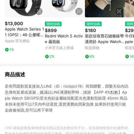
$13,900
限時加碼
限時加碼
限時
Apple Watch Series 1
$899
$180
$29
1 (GPS)；46 公釐曜石
Redmi Watch 5 Activ
新款珍珠寶石鏈條錶帶
牛仔
黑色鋁金屬錶殼；黑色
Apple 官方網站
e 霧面銀
適用於 Apple Watch 1
pple
運動型錶帶 - S/M
0 錶帶 8 7 6 5 SE 錶
8 7 
小米官方線上商城
蝦皮購物
蝦皮
1%
帶 45mm 41mm
手鍊
2%
6%
1
商品描述
若有問題歡迎直接加入LINE（ID：rockpcr74）與我聯繫，因樂天站內訊
息偶有延遲或遺漏，建議以LINE溝通較即時，謝謝 【APP 4%點數】Ap
ple Watch S9(GPS)星光色鋁金屬錶殼配星光色運動型錶環 45mm 商品
未拆未使用可以7天內申請退貨,退貨運費由買家負擔 如果拆封使用只能
走維修保固,您可以再下單唷
LINE 購物是匯集購物情報與商品資訊的整合性平台，並依購物情報中的趨勢與
風格做合作網路商家的延伸商品推薦，商品資料更新會有時間差，請務必點擊