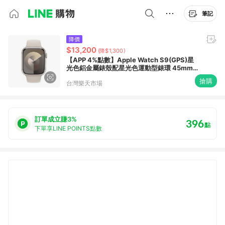
筆記
降價
$13,200
(降$1,300)
【APP 4%點數】Apple Watch S9(GPS)星
光色鋁金屬錶殼配星光色運動型錶環 45mm
商品未拆未使用可以7天內申請退貨,退貨運費
搶購
台灣樂天市場
由買家負擔 如果拆封使用只能走維修保固,您
可以再下單唷
訂單成立賺3%
396
點
下單享LINE POINTS點數