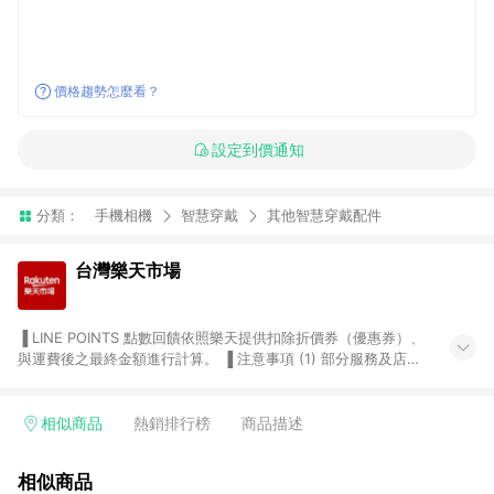
價格趨勢怎麼看？
設定到價通知
分類：
手機相機
智慧穿戴
其他智慧穿戴配件
台灣樂天市場
▐ LINE POINTS 點數回饋依照樂天提供扣除折價券（優惠券）、
與運費後之最終金額進行計算。 ▐ 注意事項 (1) 部分服務及店家
不符合贈點資格，購買後將不贈送 LINE POINTS 點數，亦不得使
用點數紅包，如：ezcook 美食廚房、樂天市場商家付款中心、
Smart mobile、神腦生活、JS巨盛、樂天KOBO電子書，請詳閱
相似商品
熱銷排行榜
商品描述
LINE POINTS 加碼店家清單
（https://lin.ee/1MCw7pe/rcfk）。 (2) 需透過 LINE 購物前往
相似商品
台灣樂天市場，並在同一瀏覽器於24小時內結帳，才享有 LINE