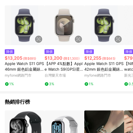
POINTS 回饋。 (3) 若購買之訂單（包含預購商品）未符合樂天
市場 45 天內完成訂單出貨及結帳，則不符合贈點資格。 (4) 如
使用APP、或中途瀏覽比價網、回饋網、Google等其他網頁、或
由網頁版(電腦版/手機版網頁)切換為App都將會造成追蹤中斷而
無法進行 LINE POINTS 回饋。 (5) LINE 購物為購物資訊整合性
平台，商品資料更新會有時間差，如顯示之商品規格、顏色、價
位、贈品與台灣樂天市場銷售網頁不符，以銷售網頁標示為準。
(6) 導購訂單已逾 365 天，根據台灣樂天回饋規定，逾期訂單將
不符合回饋資格。 (7) 若上述或其他原因，致使消費者無接收到
降價
降價
降價
降價
點數回饋或點數回饋有爭議，台灣樂天市場保有更改條款與法律
$13,205
$13,200
$12,255
$79
(降$695)
(降$1,300)
(降$645)
追訴之權利，活動詳情以樂天市場網站公告為準。
Apple Watch S11 GPS
【APP 4%點數】Appl
Apple Watch S11 GPS
【NI
46mm 銀色鋁金屬錶殼
e Watch S9(GPS)星光
42mm 銀色鋁金屬錶殼
wa
配霧紫色錶帶-M/L(ME
色鋁金屬錶殼配星光色
配霧紫色錶帶-M/L(ME
帶
myfone網路門市
台灣樂天市場
myfone網路門市
新光三
VA4TA/A)
運動型錶環 45mm 商
U74TA/A)
1%
3%
1%
0.
品未拆未使用可以7天
內申請退貨,退貨運費由
買家負擔 如果拆封使用
熱銷排行榜
只能走維修保固,您可以
再下單唷