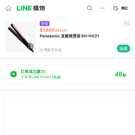
筆記
降價
$1,605
(降$85)
Panasonic 直髮捲燙器 EH-HV21
搶購
台灣樂天市場
訂單成立賺3%
48
點
下單享LINE POINTS點數