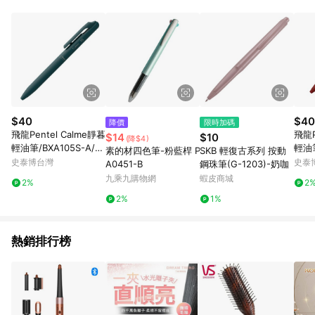
POINTS 回饋。 (3) 若購買之訂單（包含預購商品）未符合樂天
市場 45 天內完成訂單出貨及結帳，則不符合贈點資格。 (4) 如
使用APP、或中途瀏覽比價網、回饋網、Google等其他網頁、或
由網頁版(電腦版/手機版網頁)切換為App都將會造成追蹤中斷而
無法進行 LINE POINTS 回饋。 (5) LINE 購物為購物資訊整合性
平台，商品資料更新會有時間差，如顯示之商品規格、顏色、價
位、贈品與台灣樂天市場銷售網頁不符，以銷售網頁標示為準。
(6) 導購訂單已逾 365 天，根據台灣樂天回饋規定，逾期訂單將
不符合回饋資格。 (7) 若上述或其他原因，致使消費者無接收到
$40
$40
降價
限時加碼
點數回饋或點數回饋有爭議，台灣樂天市場保有更改條款與法律
飛龍Pentel Calme靜暮
飛龍P
$14
$10
(降$4)
追訴之權利，活動詳情以樂天市場網站公告為準。
輕油筆/BXA105S-A/綠
輕油筆
素的材四色筆-粉藍桿 P
SKB 輕復古系列 按動
松石桿黑芯/0.5mm
桿紅芯
史泰博台灣
史泰
A0451-B
鋼珠筆(G-1203)-奶咖
九乘九購物網
蝦皮商城
2%
2
2%
1%
熱銷排行榜