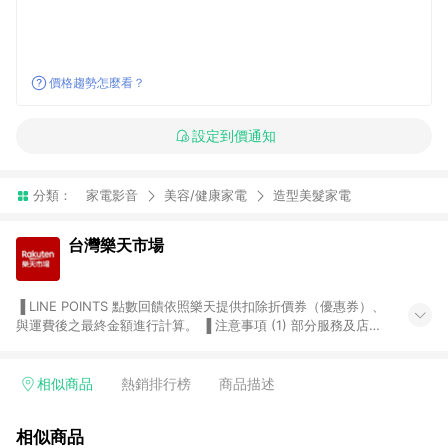
價格趨勢怎麼看？
設定到價通知
分類：
家電影音
美容/健康家電
造型美髮家電
台灣樂天市場
▐ LINE POINTS 點數回饋依照樂天提供扣除折價券（優惠券）、
與運費後之最終金額進行計算。 ▐ 注意事項 (1) 部分服務及店家
不符合贈點資格，購買後將不贈送 LINE POINTS 點數，亦不得使
用點數紅包，如：ezcook 美食廚房、樂天市場商家付款中心、
Smart mobile、神腦生活、JS巨盛、樂天KOBO電子書，請詳閱
相似商品
熱銷排行榜
商品描述
LINE POINTS 加碼店家清單
（https://lin.ee/1MCw7pe/rcfk）。 (2) 需透過 LINE 購物前往
相似商品
台灣樂天市場，並在同一瀏覽器於24小時內結帳，才享有 LINE