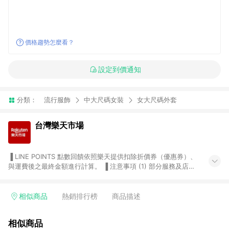
價格趨勢怎麼看？
設定到價通知
分類：
流行服飾
中大尺碼女裝
女大尺碼外套
台灣樂天市場
▐ LINE POINTS 點數回饋依照樂天提供扣除折價券（優惠券）、
與運費後之最終金額進行計算。 ▐ 注意事項 (1) 部分服務及店家
不符合贈點資格，購買後將不贈送 LINE POINTS 點數，亦不得使
用點數紅包，如：ezcook 美食廚房、樂天市場商家付款中心、
Smart mobile、神腦生活、JS巨盛、樂天KOBO電子書，請詳閱
相似商品
熱銷排行榜
商品描述
LINE POINTS 加碼店家清單
（https://lin.ee/1MCw7pe/rcfk）。 (2) 需透過 LINE 購物前往
相似商品
台灣樂天市場，並在同一瀏覽器於24小時內結帳，才享有 LINE