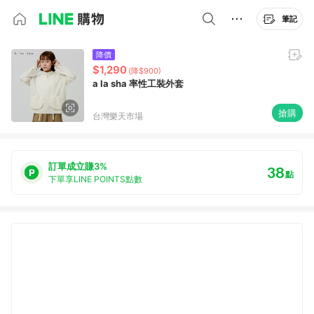
筆記
降價
$1,290
(降$900)
a la sha 率性工裝外套
搶購
台灣樂天市場
訂單成立賺3%
38
點
下單享LINE POINTS點數