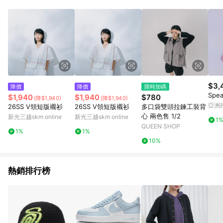
POINTS 回饋。 (3) 若購買之訂單（包含預購商品）未符合樂天
市場 45 天內完成訂單出貨及結帳，則不符合贈點資格。 (4) 如
使用APP、或中途瀏覽比價網、回饋網、Google等其他網頁、或
由網頁版(電腦版/手機版網頁)切換為App都將會造成追蹤中斷而
無法進行 LINE POINTS 回饋。 (5) LINE 購物為購物資訊整合性
平台，商品資料更新會有時間差，如顯示之商品規格、顏色、價
位、贈品與台灣樂天市場銷售網頁不符，以銷售網頁標示為準。
(6) 導購訂單已逾 365 天，根據台灣樂天回饋規定，逾期訂單將
不符合回饋資格。 (7) 若上述或其他原因，致使消費者無接收到
$3,
降價
降價
限時加碼
點數回饋或點數回饋有爭議，台灣樂天市場保有更改條款與法律
Sp
$1,940
$1,940
$780
(降$1,940)
(降$1,940)
追訴之權利，活動詳情以樂天市場網站公告為準。
亞洲
26SS V領短版襯衫
26SS V領短版襯衫
多口袋雙頭拉鍊工裝背
Pinko
心 兩色售 1/2
新光三越skm online
新光三越skm online
1
QUEEN SHOP
1%
1%
10%
熱銷排行榜