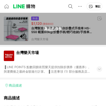
筆記
降價
$1,120
(降$900)
台灣製造➤華塑 高級迷你折疊式手推車 HS-
商品已停售
550 載重80kg/折疊手柄/輕巧收納/手推車平
板車/貨運倉儲搬家
台灣樂天市場
台灣樂天市場
▐ LINE POINTS 點數回饋依照樂天提供扣除折價券（優惠券）、
與運費後之最終金額進行計算。 ▐ 注意事項 (1) 部分服務及店家
不符合贈點資格，購買後將不贈送 LINE POINTS 點數，亦不得使
用點數紅包，如：ezcook 美食廚房、樂天市場商家付款中心、
Smart mobile、神腦生活、JS巨盛、樂天KOBO電子書，請詳閱
商品描述
LINE POINTS 加碼店家清單
（https://lin.ee/1MCw7pe/rcfk）。 (2) 需透過 LINE 購物前往
商品描述
台灣樂天市場，並在同一瀏覽器於24小時內結帳，才享有 LINE
POINTS 回饋。 (3) 若購買之訂單（包含預購商品）未符合樂天