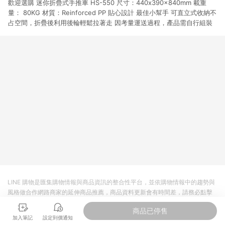
歡迎選購 迷你折疊式手推車 HS-550 尺寸：440x390x840mm 載重
市場 45 天內完成訂單出貨及結帳，則不符合贈點資格。 (4) 如
使用APP、或中途瀏覽比價網、回饋網、Google等其他網頁、或
量： 80KG 材質：Reinforced PP 貼心設計 最佳小幫手 可直立式收納不
由網頁版(電腦版/手機版網頁)切換為App都將會造成追蹤中斷而
占空間，折疊後利用後輪輕鬆拉著走 因考量運送過程，產品需自行組裝
無法進行 LINE POINTS 回饋。 (5) LINE 購物為購物資訊整合性
平台，商品資料更新會有時間差，如顯示之商品規格、顏色、價
位、贈品與台灣樂天市場銷售網頁不符，以銷售網頁標示為準。
(6) 導購訂單已逾 365 天，根據台灣樂天回饋規定，逾期訂單將
不符合回饋資格。 (7) 若上述或其他原因，致使消費者無接收到
點數回饋或點數回饋有爭議，台灣樂天市場保有更改條款與法律
追訴之權利，活動詳情以樂天市場網站公告為準。
LINE 購物是匯集購物情報與商品資訊的整合性平台，並依購物情報中的趨勢與
風格做合作網路商家的延伸商品推薦，商品資料更新會有時間差，請務必點擊
商品至各合作網路商家，確認現售價與購物條件，一切資訊以合作廠商網頁為
商品已停售
準。
加入筆記
設定到價通知