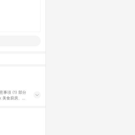
k 美食廚房、樂
S 加碼店家清單
導購訂