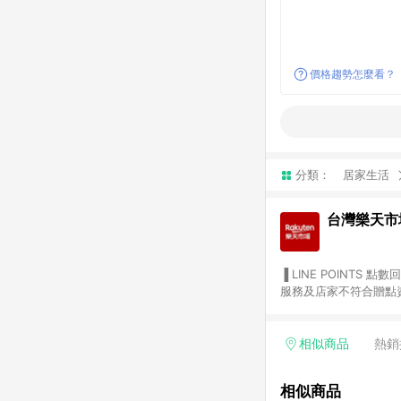
價格趨勢怎麼看？
分類：
居家生活
台灣樂天市
▐ LINE POINTS 點數回饋依照樂天提供扣除折價券（優惠券）、與運費後之最終金額進行計算。 ▐ 注意事項 (1) 部分
服務及店家不符合贈點資格
天市場商家付款中心、Sma
（https://lin.ee/1MCw7pe/rcfk）。 (2) 需透過 LINE 
享有 LINE POINTS 回饋。 (3) 若購買之訂單（包含預購商品）未符合樂天市場 45 天內完成訂單
相似商品
熱銷
合贈點資格。 (4) 如使用APP、或中途瀏覽比價網、回饋網、Google等其他網頁、或由網頁版(電腦版/手機版網頁)切
換為App都將會造成追蹤中斷而無法進行 LIN
相似商品
會有時間差，如顯示之商品