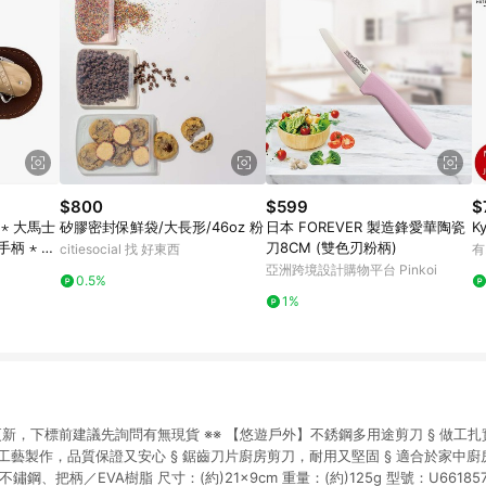
$800
$599
$
 ⋆ 大馬士
矽膠密封保鮮袋/大長形/46oz 粉
日本 FOREVER 製造鋒愛華陶瓷
K
柄 ⋆ 白
刀8CM (雙色刃粉柄)
citiesocial 找 好東西
有
亞洲跨境設計購物平台 Pinkoi
0.5%
1%
更新，下標前建議先詢問有無現貨 ※※ 【悠遊戶外】不銹鋼多用途剪刀 § 做工扎
本工藝製作，品質保證又安心 § 鋸齒刀片廚房剪刀，耐用又堅固 § 適合於家中
鋼、把柄／EVA樹脂 尺寸：(約)21×9cm 重量：(約)125g 型號：U6618