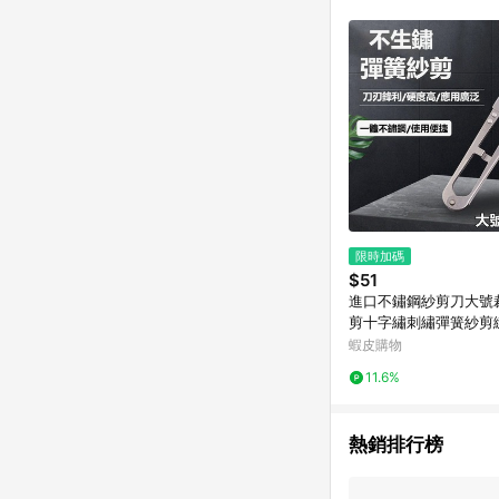
單已逾 365 天，根據台灣樂天回饋
點數回饋或點數回饋有
限時加碼
$51
進口不鏽鋼紗剪刀大號
剪十字繡刺繡彈簧紗剪
台灣出貨**
蝦皮購物
11.6%
熱銷排行榜