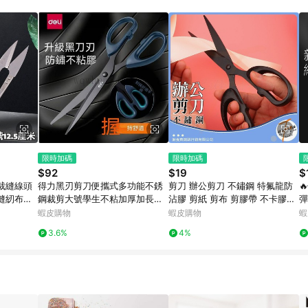
規定，逾期訂單將不符合回饋資格。 (7) 若上述或其他原因，致使消費者無接收到
爭議，台灣樂天市場保有更改條款與法律追訴之權利，活動詳情以樂天市場網
限時加碼
限時加碼
$92
$19
$
裁縫線頭
得力黑刃剪刀便攜式多功能不銹
剪刀 辦公剪刀 不鏽鋼 特氟龍防

縫紉布剪-
鋼裁剪大號學生不粘加厚加長特
沾膠 剪紙 剪布 剪膠帶 不卡膠不
彈
大 家用便攜大剪刀 事務剪刀 美
卡刀 人體工學手柄 妃俐小舖
家
蝦皮購物
蝦皮購物
蝦
工剪刀 黑色剪刀 文書剪 剪刀
3.6%
4%