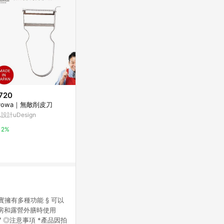
720
降價
限時加碼
yowa｜無敵削皮刀
$586
$850
(降$146)
.設計uDesign
陽江菜刀菜板二合一全套廚房刀
美國WAHL-4
具套裝廚具家用切片砍骨廚師刀
WAHL刀頭 
2%
組合
小電剪
東森購物 ETMall
蝦皮購物
0.5%
5.2%
實擁有多種功能 § 可以
廚房和露營外膳時使用
57 ◎注意事項 *產品因拍