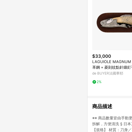
$33,000
LAGUIOLE MAGNUM
革鋼 ⋆ 菱刻紋點針鑲釘手
牛角酒刀
de BUYER法國畢耶
2%
商品描述
※※ 商品數量皆由手動
拆解，方便清洗 § 日
【規格】 材質：刀身／不鏽