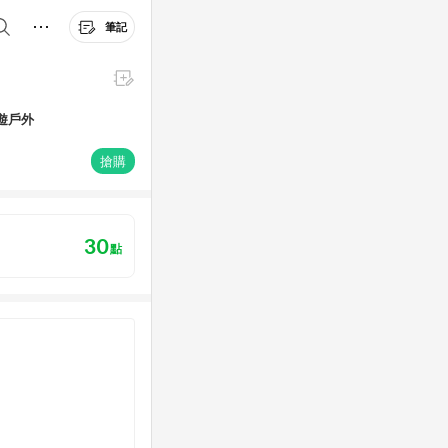
筆記
悠遊戶外
搶購
30
點