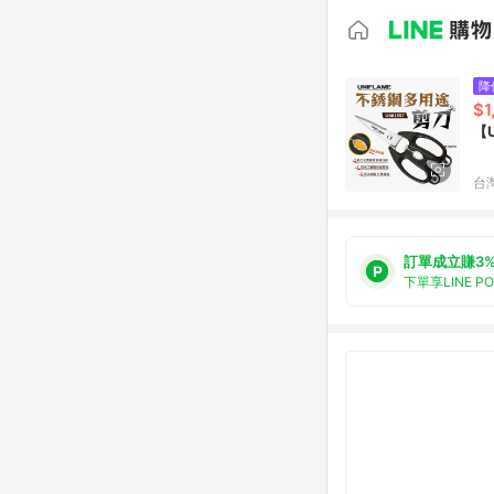
降
$1
【
台
訂單成立賺3
下單享LINE P