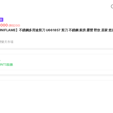
價
,000
(降$200)
UNIFLAME】不銹鋼多用途剪刀 U661857 剪刀 不銹鋼 廚房 露營 野炊 居家 
灣樂天市場
%
OINTS點數