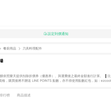
設定到價通知
餐廚用品
刀具料理配件
場
，購買後將不贈送 LINE POINTS 點數，亦不得使用點數紅包，如：ezcoo
rt mobile、神腦生活、JS巨盛、樂天KOBO電子書，請詳閱 LINE POINT
購物前往台灣樂天市場，並在同一瀏覽器於24小時內結帳，才
出貨及結帳，則不符
排行榜
商品描述
E POINTS 回饋。 (5) LINE 購物為購物資訊整合性平台，商品資料更新
規格、顏色、價位、贈品與台灣樂天市場銷售網頁不符，以銷售網頁標示為準。 (6) 