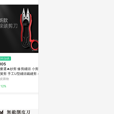
站公告為準。
限時加碼
限時加碼
限時加碼
105
$22
$58
優選🔥紗剪 修剪綫頭 小剪刀
台灣熱銷🏍不鏽鋼折疊剪刀 多功
隔日達🏵️寶兒
簧剪 手工U型綫頭裁縫剪 小號
能不鏽鋼剪刀 可收縮剪刀 魚線剪
廚房工具 不
用小剪子
釣魚剪刀 pe線剪刀 線頭剪刀 手
剪刀 雞骨剪 
皮購物
蝦皮購物
蝦皮購物
工剪刀
廚房剪刀 省
12%
4.4%
9.2%