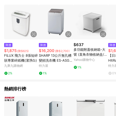
POINTS 回饋。 (3) 若購買之訂單（包含預購商品）未符合樂天
市場 45 天內完成訂單出貨及結帳，則不符合贈點資格。 (4) 如
使用APP、或中途瀏覽比價網、回饋網、Google等其他網頁、或
由網頁版(電腦版/手機版網頁)切換為App都將會造成追蹤中斷而
無法進行 LINE POINTS 回饋。 (5) LINE 購物為購物資訊整合性
平台，商品資料更新會有時間差，如顯示之商品規格、顏色、價
位、贈品與台灣樂天市場銷售網頁不符，以銷售網頁標示為準。
(6) 導購訂單已逾 365 天，根據台灣樂天回饋規定，逾期訂單將
不符合回饋資格。 (7) 若上述或其他原因，致使消費者無接收到
$637
降價
降價
降價
點數回饋或點數回饋有爭議，台灣樂天市場保有更改條款與法律
多功能附蓋收納箱-大
$1,875
$16,200
$1,
(降$625)
(降$2,700)
追訴之權利，活動詳情以樂天市場網站公告為準。
號 (直角衣物收納盒/正
FILUX 飛力士 8張短碎
SHARP 13公斤無孔槽
【日
方形玩具儲物盒)
Yahoo購物中心
狀專業碎紙機(潔淨白)
變頻洗衣機 ES-ASG13
HIt
T
(附輪
九乘九購物網
特力屋
特力
1%
2%
1%
0
熱銷排行榜