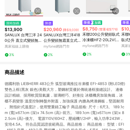
限時加碼
降價
$8,750
$10
$13,900
$20,960
(雙重省$776)
(降$9,039)
禾聯200公升變頻臥式
禾聯H
SANLUX 台灣三洋 24
SANLUX台灣三洋418
冷凍櫃HFZ-20L2V(含
臥式
0公升 直立式變頻無霜
公升變頻無霜直立式冷
標準安裝)
冷凍櫃 WLK-238VF
凍櫃SCR-V418GF(含
myfone網路門市
萬家
萬家福線上購物
myfone網路門市
標準安裝)
2%
3
3%
2%
商品描述
德國利勃 LIEBHERR 483公升 弧型玻璃推拉冷凍櫃 EFI-4853 (附LED燈)
雙色上框(黑灰 銀色)美觀大方，塑鋼材質優於傳統邊框接縫設計。 邊條
設計精細、採用軟質阻氣簾，玻璃輕巧、好推拉 冰櫃機房加裝角鐵，冰
櫃不易變形 溫度控制轉盤外附蓋，加強保護 內膽為烤漆鋼板，堅固耐用
。 附指針式溫度計，使用雙重鑄工輪子 商品規格: 尺寸：6尺3。 189.1c
m (寬)x67.1cm (深)x 74.5cm (高)-前方。 189.1cm (寬)x67.1cm (深)x 8
2.5cm (高)-後方。 電源110V/60HZ，壓縮機1/2HP，輸入功率243W，
安培4.5A。 符合品質認證規範商品。商品規格： 商品規格： 型號：EFI