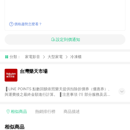
價格趨勢怎麼看？
設定到價通知
分類：
家電影音
大型家電
冷凍櫃
台灣樂天市場
▐ LINE POINTS 點數回饋依照樂天提供扣除折價券（優惠券）、
與運費後之最終金額進行計算。 ▐ 注意事項 (1) 部分服務及店家
不符合贈點資格，購買後將不贈送 LINE POINTS 點數，亦不得使
用點數紅包，如：ezcook 美食廚房、樂天市場商家付款中心、
Smart mobile、神腦生活、JS巨盛、樂天KOBO電子書，請詳閱
相似商品
熱銷排行榜
商品描述
LINE POINTS 加碼店家清單
（https://lin.ee/1MCw7pe/rcfk）。 (2) 需透過 LINE 購物前往
相似商品
台灣樂天市場，並在同一瀏覽器於24小時內結帳，才享有 LINE