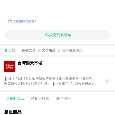
價格趨勢怎麼看？
設定到價通知
分類：
圖書文具
文具用品
美術繪畫用品
台灣樂天市場
▐ LINE POINTS 點數回饋依照樂天提供扣除折價券（優惠券）、
與運費後之最終金額進行計算。 ▐ 注意事項 (1) 部分服務及店家
不符合贈點資格，購買後將不贈送 LINE POINTS 點數，亦不得使
用點數紅包，如：ezcook 美食廚房、樂天市場商家付款中心、
Smart mobile、神腦生活、JS巨盛、樂天KOBO電子書，請詳閱
相似商品
熱銷排行榜
商品描述
LINE POINTS 加碼店家清單
（https://lin.ee/1MCw7pe/rcfk）。 (2) 需透過 LINE 購物前往
相似商品
台灣樂天市場，並在同一瀏覽器於24小時內結帳，才享有 LINE