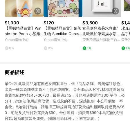
$1,900
$120
$3,500
$1,
【震撼精品百貨】Win
【震撼精品百貨】角落
女星嘉兒蓋朵水彩畫/
玫瑰
nie the Pooh 小熊維
生物 Sumikko Gurashi
北歐風鉛筆素描水彩
品手
尼~水晶印章-跳跳虎
~San-X 角落生物心情
畫/送禮家飾
Yahoo購物中心
Yahoo購物中心
亞洲跨境設計購物平台
亞洲
圖畫本-樹林#70522
Pinkoi
Pinko
0%
0%
1%
1
商品描述
單位:張 此款商品如有顏色及圖案區分，但『商品名稱』若無備註顏色，
出貨一律皆為隨機出貨不可挑色或圖案。 部分商品因尺寸/材積超過超商
寄貨規範(材積≦45*30*30，最長邊≦45，其他兩邊則需均≦30(單位：公
分))，恕無法使用超商取貨，造成您的不便，深感抱歉! 本公司價格一率
含稅。!!如需打統編，請選擇三聯並填寫抬頭及統編!! 超商取貨運費為$6
0，宅配及貨到付款運費為$90。合併運費，消費滿$990本島宅配/貨到
付款/超商取貨皆免運費。(偏遠地區除外，可來電洽詢。)