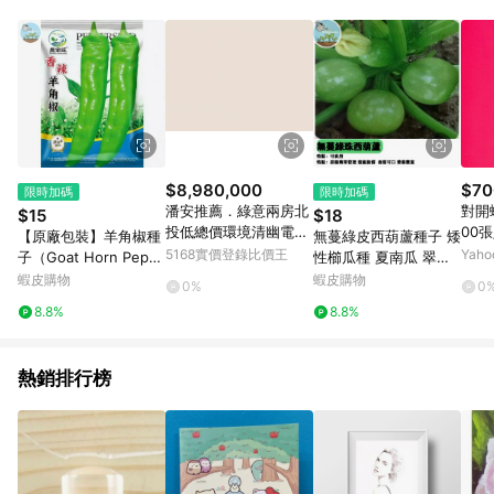
POINTS 回饋。 (3) 若購買之訂單（包含預購商品）未符合樂天
市場 45 天內完成訂單出貨及結帳，則不符合贈點資格。 (4) 如
使用APP、或中途瀏覽比價網、回饋網、Google等其他網頁、或
由網頁版(電腦版/手機版網頁)切換為App都將會造成追蹤中斷而
無法進行 LINE POINTS 回饋。 (5) LINE 購物為購物資訊整合性
平台，商品資料更新會有時間差，如顯示之商品規格、顏色、價
位、贈品與台灣樂天市場銷售網頁不符，以銷售網頁標示為準。
(6) 導購訂單已逾 365 天，根據台灣樂天回饋規定，逾期訂單將
不符合回饋資格。 (7) 若上述或其他原因，致使消費者無接收到
$8,980,000
$70
限時加碼
限時加碼
點數回饋或點數回饋有爭議，台灣樂天市場保有更改條款與法律
潘安推薦．綠意兩房北
對開蠟
$15
$18
追訴之權利，活動詳情以樂天市場網站公告為準。
投低總價環境清幽電梯
00
【原廠包裝】羊角椒種
無蔓綠皮西葫蘆種子 矮
美宅｜台北市北投區溫
5168實價登錄比價王
Yah
子（Goat Horn Pepp
性櫛瓜種 夏南瓜 翠玉
泉路
er） 香辣夠味 肉厚果
瓜 家庭菜園 陽台盆栽
蝦皮購物
蝦皮購物
0%
0
長 家庭必種辣椒 陽台
易栽種 豐收快 自種無
8.8%
8.8%
盆栽 產量高 耐熱好種
農藥 新鮮採種 適合台
灣氣候
熱銷排行榜