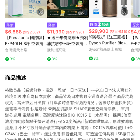
降價
降價
歷史
$29,900
$6,888
$11,990
$4,
(雙重省$10,000)
(降$2,602)
(降$11,990)
領券現折【送三豪禮】
【Panasonic 國際牌】
★送三年份濾網★飛利
【Pa
Dyson Purifier Big+Q
F-P40LH 8坪 空氣清
浦抗敏奈米級空氣清淨
F-P
uiet Formaldehyde 強
淨機【三井3C】
機(AC2220/80)-適用2
dyson戴森線上商城
淨機
台灣樂天市場
飛利浦家電
台灣
效極靜甲醛偵測空氣清
0坪
8%
3%
3%
3
淨機 BP04 (普魯士藍
及金色)
商品描述
格致良品【嚴選好物・電器・雜貨・日本直送】---來自日本法人商社的
跨境直送 本店為日本賣家，商品皆為日本郵政空運直送台灣 全商品均為
現貨，當天或翌日出貨（訂單多時會有延後的情況，會按順序盡快出貨）
無需等待備貨 快速發貨 💙商品資訊💙 SHARP夏普空氣清淨機， 車用，
辦公桌用 電腦桌用，高濃度快速除臭IG-KC15-B（水晶黑） 採用3倍高
濃度自動除菌離子快速清淨行程 20度角設計新式噴嘴氣流，康達效應氣
流應用 小尺寸設計適合放置車內飲料架上 電源：DC12V汽車可使用 ※D
C24V（巴士，貨車）無法使用 靜音低耗電，可透過任何具有USB接口的