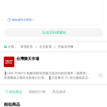
價格趨勢怎麼看？
設定到價通知
分類：
家電影音
生活家電
空氣清淨機
台灣樂天市場
▐ LINE POINTS 點數回饋依照樂天提供扣除折價券（優惠券）、
與運費後之最終金額進行計算。 ▐ 注意事項 (1) 部分服務及店家
不符合贈點資格，購買後將不贈送 LINE POINTS 點數，亦不得使
用點數紅包，如：ezcook 美食廚房、樂天市場商家付款中心、
Smart mobile、神腦生活、JS巨盛、樂天KOBO電子書，請詳閱
相似商品
熱銷排行榜
商品描述
LINE POINTS 加碼店家清單
（https://lin.ee/1MCw7pe/rcfk）。 (2) 需透過 LINE 購物前往
相似商品
台灣樂天市場，並在同一瀏覽器於24小時內結帳，才享有 LINE