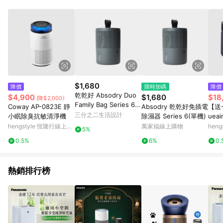
POINTS 回饋。 (3) 若購買之訂單（包含預購商品）未符合樂天
市場 45 天內完成訂單出貨及結帳，則不符合贈點資格。 (4) 如
使用APP、或中途瀏覽比價網、回饋網、Google等其他網頁、或
由網頁版(電腦版/手機版網頁)切換為App都將會造成追蹤中斷而
無法進行 LINE POINTS 回饋。 (5) LINE 購物為購物資訊整合性
平台，商品資料更新會有時間差，如顯示之商品規格、顏色、價
位、贈品與台灣樂天市場銷售網頁不符，以銷售網頁標示為準。
(6) 導購訂單已逾 365 天，根據台灣樂天回饋規定，逾期訂單將
不符合回饋資格。 (7) 若上述或其他原因，致使消費者無接收到
$1,680
降價
限時加碼
降價
點數回饋或點數回饋有爭議，台灣樂天市場保有更改條款與法律
乾乾好 Absodry Duo
$4,900
$1,680
$18
(降$2,000)
追訴之權利，活動詳情以樂天市場網站公告為準。
Family Bag Series 6
Coway AP-0823E 靜
Absodry 乾乾好免插電
【送
（單機）沈穩灰
三分之二生活設計
小眠除臭抗敏清淨機
除濕器 Series 6(單機)
ueai
RE空
hengstyle 恆隆行線上購
萬家福線上購物
hen
5%
夜藍
物
物
0.5%
6%
0.
熱銷排行榜