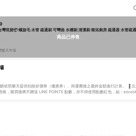
9
台灣現貨📦 螺旋毛 水管 疏通刷 可彎曲 水槽刷 清潔刷 衛浴廚房 疏通器 水管疏
商品已停售
灣樂天市場
場
，購買後將不贈送 LINE POINTS 點數，亦不得使用點數紅包，如：ezcoo
rt mobile、神腦生活、JS巨盛、樂天KOBO電子書，請詳閱 LINE POINT
購物前往台灣樂天市場，並在同一瀏覽器於24小時內結帳，才
出貨及結帳，則不符
E POINTS 回饋。 (5) LINE 購物為購物資訊整合性平台，商品資料更新
規格、顏色、價位、贈品與台灣樂天市場銷售網頁不符，以銷售網頁標示為準。 (6) 
規定，逾期訂單將不符合回饋資格。 (7) 若上述或其他原因，致使消費者無接收到