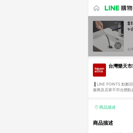
$1
✨
台
台灣樂天市
▐ LINE POINTS 點數回饋依照樂天提供扣除折價券（優惠券）、與運費後之最終金額進行計算。 ▐ 注意事項 (1) 部分
服務及店家不符合贈點資格
天市場商家付款中心、Sma
（https://lin.ee/1MCw7pe/rcfk）。 (2) 需透過 LINE 
享有 LINE POINTS 回饋。 (3) 若購買之訂單（包含預購商品）未符合樂天市場 45 天內完成訂單
商品描述
合贈點資格。 (4) 如使用APP、或中途瀏覽比價網、回饋網、Google等其他網頁、或由網頁版(電腦版/手機版網頁)切
換為App都將會造成追蹤中斷而無法進行 LIN
商品描述
會有時間差，如顯示之商品
單已逾 365 天，根據台灣樂天回饋