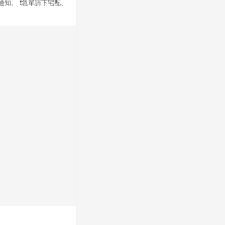
通知。 ❗急單請下宅配、
站公告為準。