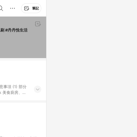
筆記
通刷 #丹丹悅生活
k 美食廚房、樂
S 加碼店家清單
導購訂