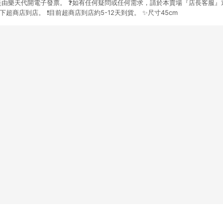
場訂單是由樂天代開電子發票。 ❓如有任何疑問或任何需求，請於本賣場『店長客服』
爭議，台灣樂天市場保有更改條款與法律追訴之權利，活動詳情以樂天市場網
勿下超商店到店。 ❗目前超商店到店約5-12天到貨。 ✨尺寸45cm