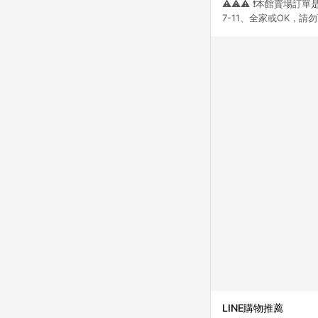
⚠️⚠️⚠️ ❗本館賣
點數回饋或點數回饋有
7-11、全家或OK，請
LINE購物推薦