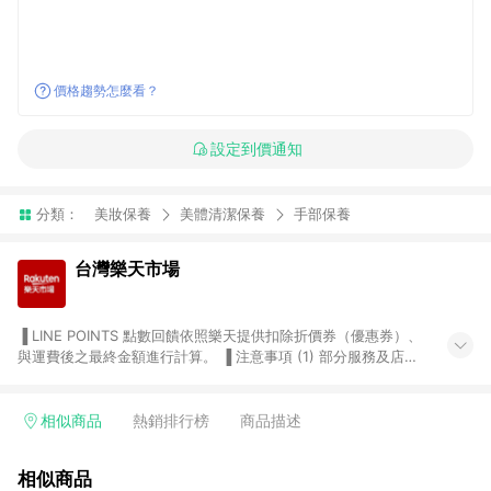
價格趨勢怎麼看？
設定到價通知
分類：
美妝保養
美體清潔保養
手部保養
台灣樂天市場
▐ LINE POINTS 點數回饋依照樂天提供扣除折價券（優惠券）、
與運費後之最終金額進行計算。 ▐ 注意事項 (1) 部分服務及店家
不符合贈點資格，購買後將不贈送 LINE POINTS 點數，亦不得使
用點數紅包，如：ezcook 美食廚房、樂天市場商家付款中心、
Smart mobile、神腦生活、JS巨盛、樂天KOBO電子書，請詳閱
相似商品
熱銷排行榜
商品描述
LINE POINTS 加碼店家清單
（https://lin.ee/1MCw7pe/rcfk）。 (2) 需透過 LINE 購物前往
相似商品
台灣樂天市場，並在同一瀏覽器於24小時內結帳，才享有 LINE