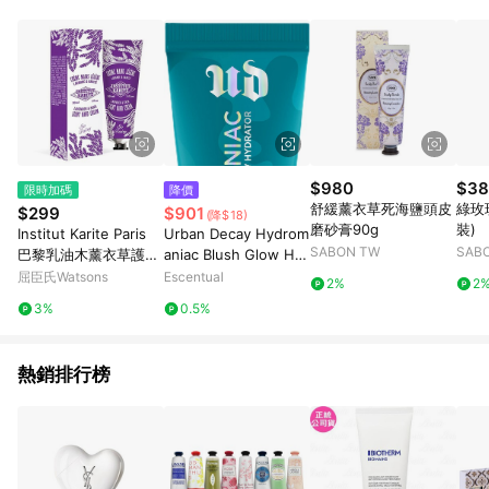
POINTS 回饋。 (3) 若購買之訂單（包含預購商品）未符合樂天
市場 45 天內完成訂單出貨及結帳，則不符合贈點資格。 (4) 如
使用APP、或中途瀏覽比價網、回饋網、Google等其他網頁、或
由網頁版(電腦版/手機版網頁)切換為App都將會造成追蹤中斷而
無法進行 LINE POINTS 回饋。 (5) LINE 購物為購物資訊整合性
平台，商品資料更新會有時間差，如顯示之商品規格、顏色、價
位、贈品與台灣樂天市場銷售網頁不符，以銷售網頁標示為準。
(6) 導購訂單已逾 365 天，根據台灣樂天回饋規定，逾期訂單將
不符合回饋資格。 (7) 若上述或其他原因，致使消費者無接收到
$980
$38
限時加碼
降價
點數回饋或點數回饋有爭議，台灣樂天市場保有更改條款與法律
舒緩薰衣草死海鹽頭皮
綠玫瑰
$299
$901
(降$18)
追訴之權利，活動詳情以樂天市場網站公告為準。
磨砂膏90g
裝)
Institut Karite Paris
Urban Decay Hydrom
SABON TW
SAB
巴黎乳油木薰衣草護手
aniac Blush Glow Hy
霜 30ml
drator 15ml Obsesse
屈臣氏Watsons
Escentual
2%
2
d
3%
0.5%
熱銷排行榜