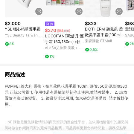
$2,000
$823
$98
降價
YSL 獵心精華護手霜
BIOTHERM 碧兒泉 柔
童話
$270
(降$150)
嫩美甲護手霜(100ml)
YSL Beauty Taiwan 官
SAB
L'OCCITANE歐舒丹 護
(公司貨)
方網站
東森購物 ETMall
手霜 (30/150ml) (牡
8%
2
丹/乳油木玫瑰/乳油木/
ALaSo艾拉索 美妝 • 保
0.5%
玫瑰花園/櫻花/自然秘
養 • 香氛
1%
境乳油木/乳油木密集
修護/乳油木萊姆/杏仁)
商品描述
POMPEI 義大利 露蒂卡布里鳶尾花護手霜 100ml 原價550元優惠價380
元 正統公司貨 1. 使用後若有過敏請即刻停止使用,並請教醫生。 2. 請放
置陰涼處以免變質。 3. 鑑賞期非試用期, 如未確定是否購買, 請勿拆封使
用。
LINE 購物是匯集購物情報與商品資訊的整合性平台，並依購物情報中的趨勢與
風格做合作網路商家的延伸商品推薦，商品資料更新會有時間差，請務必點擊
商品至各合作網路商家，確認現售價與購物條件，一切資訊以合作廠商網頁為