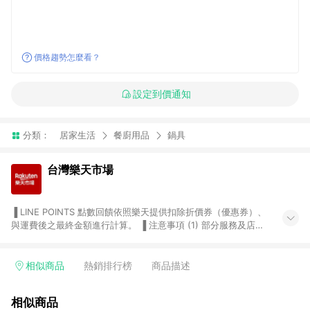
價格趨勢怎麼看？
設定到價通知
分類：
居家生活
餐廚用品
鍋具
台灣樂天市場
▐ LINE POINTS 點數回饋依照樂天提供扣除折價券（優惠券）、
與運費後之最終金額進行計算。 ▐ 注意事項 (1) 部分服務及店家
不符合贈點資格，購買後將不贈送 LINE POINTS 點數，亦不得使
用點數紅包，如：ezcook 美食廚房、樂天市場商家付款中心、
Smart mobile、神腦生活、JS巨盛、樂天KOBO電子書，請詳閱
相似商品
熱銷排行榜
商品描述
LINE POINTS 加碼店家清單
（https://lin.ee/1MCw7pe/rcfk）。 (2) 需透過 LINE 購物前往
相似商品
台灣樂天市場，並在同一瀏覽器於24小時內結帳，才享有 LINE