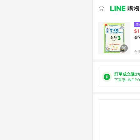
降
$1
金
台
訂單成立賺3
下單享LINE P