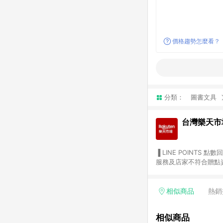
價格趨勢怎麼看？
分類：
圖書文具
台灣樂天市
▐ LINE POINTS 點數回饋依照樂天提供扣除折價券（優惠券）、與運費後之最終金額進行計算。 ▐ 注意事項 (1) 部分
服務及店家不符合贈點資格
天市場商家付款中心、Sma
（https://lin.ee/1MCw7pe/rcfk）。 (2) 需透過 LINE 
享有 LINE POINTS 回饋。 (3) 若購買之訂單（包含預購商品）未符合樂天市場 45 天內完成訂單
相似商品
熱銷
合贈點資格。 (4) 如使用APP、或中途瀏覽比價網、回饋網、Google等其他網頁、或由網頁版(電腦版/手機版網頁)切
換為App都將會造成追蹤中斷而無法進行 LIN
相似商品
會有時間差，如顯示之商品