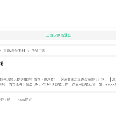
設定到價通知
書籍/雜誌期刊
考試用書
場
，購買後將不贈送 LINE POINTS 點數，亦不得使用點數紅包，如：ezcoo
rt mobile、神腦生活、JS巨盛、樂天KOBO電子書，請詳閱 LINE POINT
購物前往台灣樂天市場，並在同一瀏覽器於24小時內結帳，才
出貨及結帳，則不符
排行榜
商品描述
E POINTS 回饋。 (5) LINE 購物為購物資訊整合性平台，商品資料更新
規格、顏色、價位、贈品與台灣樂天市場銷售網頁不符，以銷售網頁標示為準。 (6) 