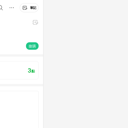
筆記
搶購
3
點