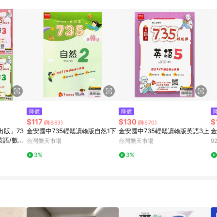
規定，逾期訂單將不符合回饋資格。 (7) 若上述或其他原因，致使消費者無接收到
爭議，台灣樂天市場保有更改條款與法律追訴之權利，活動詳情以樂天市場網
降價
降價
$117
$130
$
(降$63)
(降$70)
出版」73
金安國中735輕鬆讀翰版自然1下
金安國中735輕鬆讀翰版英語3上
金
英語/數學/
台灣樂天市場
台灣樂天市場
9
適用翰林/康
3%
3%