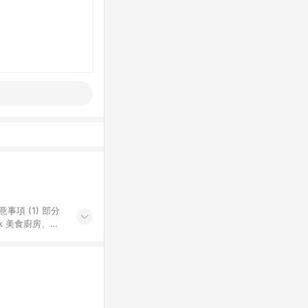
k 美食廚房、樂
S 加碼店家清單
導購訂