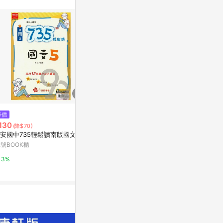
站公告為準。
降價
降價
降價
130
$130
$130
(降$70)
(降$70)
(降$70)
安國中735輕鬆讀南版國文3上
金安國中735輕鬆讀南版數學2上
金安國中73
2號BOOK櫃
92號BOOK櫃
92號BOOK櫃
3%
3%
3%