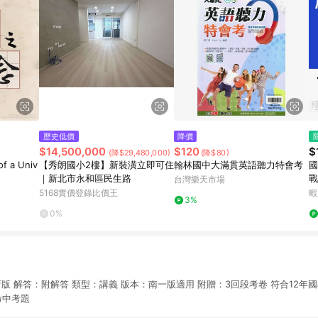
歷史低價
降價
$14,500,000
$120
$
(降$29,480,000)
(降$80)
f a Univ
【秀朗國小2樓】新裝潢立即可住
翰林國中大滿貫英語聽力特會考
國
｜新北市永和區民生路
戰
台灣樂天市場
學
5168實價登錄比價王
蝦
3%
0%
新版 解答：附解答 類型：講義 版本：南一版適用 附贈：3回段考卷 符合12年
命中考題