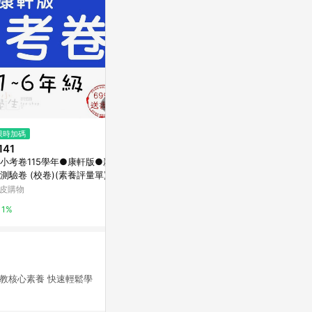
$56
限時加碼
降價
國民文選：現代
141
$316
(降$84)
通]
小考卷115學年●康軒版●新挑
小行星運筆系列-國字初級凹槽筆
Yahoo購物中
測驗卷 (校卷)(素養評量單)(小
順練習本
生福利社)K
皮購物
親子天下Shopping
0%
1%
3%
國教核心素養 快速輕鬆學