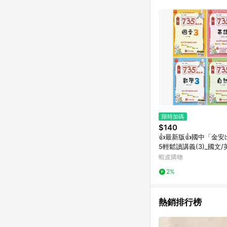
單已逾 365 天，根據台灣樂天回饋
點數回饋或點數回饋有
限時加碼
$140
👍最新版👍國中「金安
5輕鬆讀講義(3)_國文/
自然_8年級(115上)_
蝦皮購物
軒/南一🧑‍🏫亂GO天堂
2%
熱銷排行榜