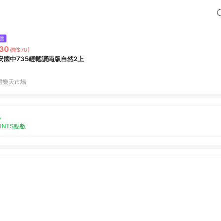
價
30
(降$70)
安國中735輕鬆讀南版自然2上
灣樂天市場
%
OINTS點數