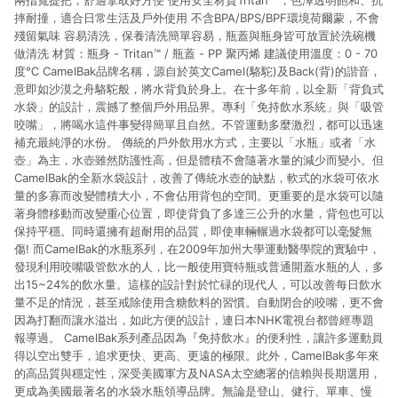
兩指寬提把，舒適拿取好方便 使用安全材質Tritan™ ，色澤透明飽和、抗
摔耐撞，適合日常生活及戶外使用 不含BPA/BPS/BPF環境荷爾蒙，不會
殘留氣味 容易清洗，保養清洗簡單容易，瓶蓋與瓶身皆可放置於洗碗機
做清洗 材質：瓶身 - Tritan™ / 瓶蓋 - PP 聚丙烯 建議使用溫度：0 - 70
度℃ CamelBak品牌名稱，源自於英文Camel(駱駝)及Back(背)的諧音，
意即如沙漠之舟駱駝般，將水背負於身上。在十多年前，以全新「背負式
水袋」的設計，震撼了整個戶外用品界。專利「免持飲水系統」與「吸管
咬嘴」，將喝水這件事變得簡單且自然。不管運動多麼激烈，都可以迅速
補充最純淨的水份。 傳統的戶外飲用水方式，主要以「水瓶」或者「水
壺」為主，水壺雖然防護性高，但是體積不會隨著水量的減少而變小。但
CamelBak的全新水袋設計，改善了傳統水壺的缺點，軟式的水袋可依水
量的多寡而改變體積大小，不會佔用背包的空間。更重要的是水袋可以隨
著身體移動而改變重心位置，即使背負了多達三公升的水量，背包也可以
保持平穩。同時還擁有超耐用的品質，即使車輛輾過水袋都可以毫髮無
傷! 而CamelBak的水瓶系列，在2009年加州大學運動醫學院的實驗中，
發現利用咬嘴吸管飲水的人，比一般使用寶特瓶或普通開蓋水瓶的人，多
出15~24%的飲水量。這樣的設計對於忙碌的現代人，可以改善每日飲水
量不足的情況，甚至戒除使用含糖飲料的習慣。自動閉合的咬嘴，更不會
因為打翻而讓水溢出，如此方便的設計，連日本NHK電視台都曾經專題
報導過。 CamelBak系列產品因為『免持飲水』的便利性，讓許多運動員
得以空出雙手，追求更快、更高、更遠的極限。此外，CamelBak多年來
的高品質與穩定性，深受美國軍方及NASA太空總署的信賴與長期選用，
更成為美國最著名的水袋水瓶領導品牌。無論是登山、健行、單車、慢