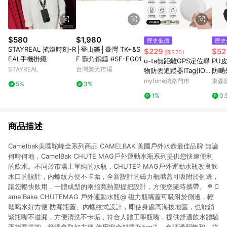
$580
$1,980
歷史低價
歷史
STAYREAL 搖滾時刻-R
├登山樂┤臺灣 TK+&S
$229
$52
(降$70)
EAL手機掛繩
F 獸角銅錘 #SF-EG01
u-ta無距離GPS定位尋
PU
STAYREAL
台灣樂天市場
物防丟追蹤器ITag(IOS
防嗮
專用)白色
帽夾
myfone網路門市
東森購
5%
3%
1%
0.
商品描述
Camelbak美國駝峰全系列商品 CAMELBAK 美國戶外水壺最佳品牌 無論
何時何地，CamelBak CHUTE MAG戶外運動水瓶系列提供您快速便利
的飲水。不同於市場上單純的水瓶，CHUTE® MAG戶外運動水瓶改良飲
水口的設計，內螺紋方便不卡垢，全新設計的磁力瓶嘴蓋可吸附於側邊，
讓您暢快飲用，一體成型的兩指寬熱塑提把設計，方便您隨時攜帶。 ® C
amelBake CHUTEMAG 戶外運動水瓶@ 磁力瓶嘴蓋可吸附於側邊，輕
鬆喝水好方便 防漏瓶蓋、內螺紋式設計，即使身處高海拔地區，也能鎖
緊瓶嘴不溢漏，方便清洗不卡垢，符合人體工學瓶嘴，提供舒適飲水體驗