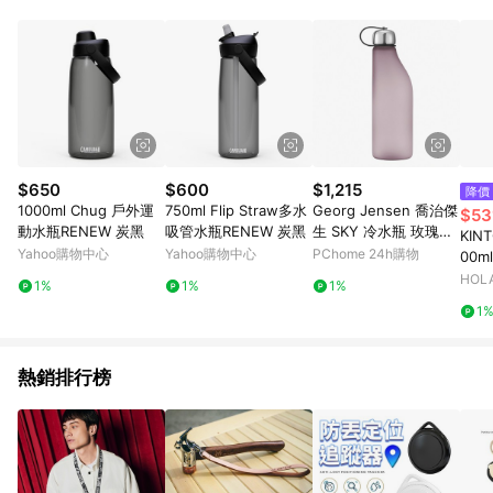
POINTS 回饋。 (3) 若購買之訂單（包含預購商品）未符合樂天
市場 45 天內完成訂單出貨及結帳，則不符合贈點資格。 (4) 如
使用APP、或中途瀏覽比價網、回饋網、Google等其他網頁、或
由網頁版(電腦版/手機版網頁)切換為App都將會造成追蹤中斷而
無法進行 LINE POINTS 回饋。 (5) LINE 購物為購物資訊整合性
平台，商品資料更新會有時間差，如顯示之商品規格、顏色、價
位、贈品與台灣樂天市場銷售網頁不符，以銷售網頁標示為準。
(6) 導購訂單已逾 365 天，根據台灣樂天回饋規定，逾期訂單將
不符合回饋資格。 (7) 若上述或其他原因，致使消費者無接收到
$650
$600
$1,215
降價
點數回饋或點數回饋有爭議，台灣樂天市場保有更改條款與法律
1000ml Chug 戶外運
750ml Flip Straw多水
Georg Jensen 喬治傑
$53
追訴之權利，活動詳情以樂天市場網站公告為準。
動水瓶RENEW 炭黑
吸管水瓶RENEW 炭黑
生 SKY 冷水瓶 玫瑰色
KIN
0.5公升(耐45度) 1001
Yahoo購物中心
Yahoo購物中心
PChome 24h購物
00m
9414
HOL
1%
1%
1%
1
熱銷排行榜