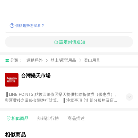
價格趨勢怎麼看？
設定到價通知
分類：
運動戶外
登山/露營用品
登山用具
台灣樂天市場
▐ LINE POINTS 點數回饋依照樂天提供扣除折價券（優惠券）、
與運費後之最終金額進行計算。 ▐ 注意事項 (1) 部分服務及店家
不符合贈點資格，購買後將不贈送 LINE POINTS 點數，亦不得使
用點數紅包，如：ezcook 美食廚房、樂天市場商家付款中心、
Smart mobile、神腦生活、JS巨盛、樂天KOBO電子書，請詳閱
相似商品
熱銷排行榜
商品描述
LINE POINTS 加碼店家清單
（https://lin.ee/1MCw7pe/rcfk）。 (2) 需透過 LINE 購物前往
相似商品
台灣樂天市場，並在同一瀏覽器於24小時內結帳，才享有 LINE