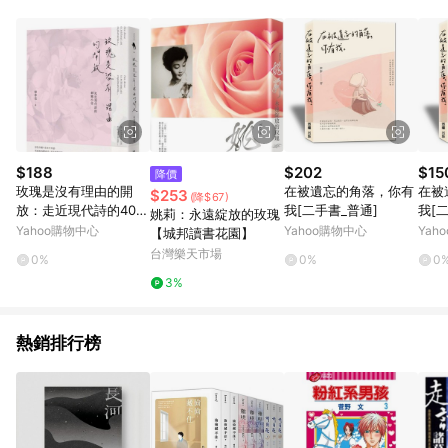
POINTS 回饋。 (3) 若購買之訂單（包含預購商品）未符合樂天
市場 45 天內完成訂單出貨及結帳，則不符合贈點資格。 (4) 如
使用APP、或中途瀏覽比價網、回饋網、Google等其他網頁、或
由網頁版(電腦版/手機版網頁)切換為App都將會造成追蹤中斷而
無法進行 LINE POINTS 回饋。 (5) LINE 購物為購物資訊整合性
平台，商品資料更新會有時間差，如顯示之商品規格、顏色、價
位、贈品與台灣樂天市場銷售網頁不符，以銷售網頁標示為準。
(6) 導購訂單已逾 365 天，根據台灣樂天回饋規定，逾期訂單將
不符合回饋資格。 (7) 若上述或其他原因，致使消費者無接收到
$188
$202
$15
降價
點數回饋或點數回饋有爭議，台灣樂天市場保有更改條款與法律
玫瑰是沒有理由的開
在被遺忘的角落，你有
在被
$253
(降$67)
追訴之權利，活動詳情以樂天市場網站公告為準。
放：走近現代詩的40條
我[二手書_普通]
我[
姚莉：永遠綻放的玫瑰
小徑[二手書_普通]
Yahoo購物中心
Yahoo購物中心
Yah
【城邦讀書花園】
台灣樂天市場
0%
0%
0
3%
熱銷排行榜