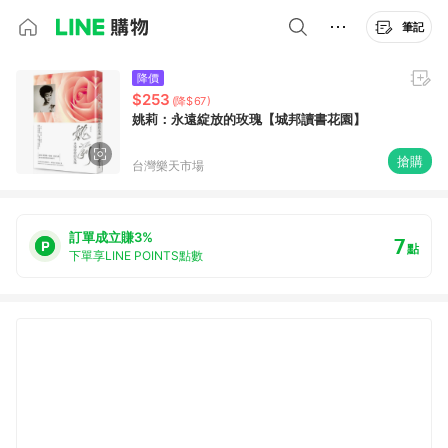
筆記
降價
$253
(降$67)
姚莉：永遠綻放的玫瑰【城邦讀書花園】
搶購
台灣樂天市場
訂單成立賺3%
7
點
下單享LINE POINTS點數