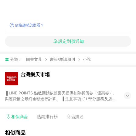
價格趨勢怎麼看？
設定到價通知
分類：
圖書文具
書籍/雜誌期刊
小說
台灣樂天市場
▐ LINE POINTS 點數回饋依照樂天提供扣除折價券（優惠券）、
與運費後之最終金額進行計算。 ▐ 注意事項 (1) 部分服務及店家
不符合贈點資格，購買後將不贈送 LINE POINTS 點數，亦不得使
用點數紅包，如：ezcook 美食廚房、樂天市場商家付款中心、
Smart mobile、神腦生活、JS巨盛、樂天KOBO電子書，請詳閱
相似商品
熱銷排行榜
商品描述
LINE POINTS 加碼店家清單
（https://lin.ee/1MCw7pe/rcfk）。 (2) 需透過 LINE 購物前往
相似商品
台灣樂天市場，並在同一瀏覽器於24小時內結帳，才享有 LINE