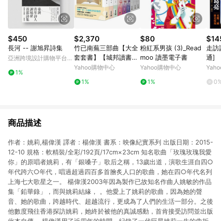
$450
$2,370
$80
$14
長河 -- 謝旭昇詩集
竹已南蕪三部曲【大全
粉紅系男孩 (3)_Read
走訪
套套書】【城邦讀書花
moo 讀墨電子書
通]
亞洲跨境設計購物平台
園】
Pinkoi
Yahoo購物中心
Yahoo購物中心
Yah
1%
1%
1%
0
商品描述
作者：姚莉,楊偉漢 譯者：楊偉漢 書系：映像紀實系列 出版日期：2015-
12-10 規格：軟精裝/全彩/192頁/17cm×23cm 知名歌曲「玫瑰玫瑰我愛
你」的原唱者姚莉，有「銀嗓子」歌后之稱，13歲出道，演歌生涯自四○
年代跨六○年代，唱過超過四百多首膾炙人口的歌曲，她在四○年代名列
上海七大歌星之一。 楊偉漢2003年因為製作已故知名作曲人姚敏的作品
集「鉛華錄」，而與姚莉結緣， 。他愛上了姚莉的歌曲，因為她的聲
音、她的歌曲，跨越時代、超越流行，更成為了人們的生活一部分。之後
他數度飛往香港探訪姚莉，她終於被他的真誠感動，首肯接受訪問並出版