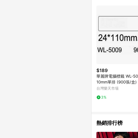
單已逾 365 天，根據台灣樂天回饋
點數回饋或點數回饋有
$189
華麗牌電腦標籤 WL-500
10mm單排 (900張/盒
額下單10%點數(單一帳
台灣樂天市場
00點)】8/31止
3%
熱銷排行榜