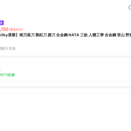
價
,150
(降$430)
Silky喜樂】兩刃柴刀 製鉈刀 腰刀 合金鋼 NATA 三款 人體工學 合金鋼 登山 野
灣樂天市場
%
OINTS點數