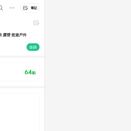
筆記
炊 露營 悠遊戶外
搶購
64
點