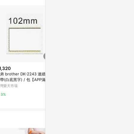
站公告為準。
1,320
$35
歷史低價
弟 brother DK-2243 連續標
【文具通】華
$20
(降$1)
帶(白底黑字) / 包【APP滿額
射噴墨用透明護
【龍德】 LD-4004可再貼標籤 2
單10%點數(單一帳號最高1000
010382【A
灣樂天市場
台灣樂天市場
5x53mm/包【APP滿額下單10%
)】8/31止
(單一帳號最高1
點數(單一帳號最高1500點)】8/
台灣樂天市場
3%
3%
31止
3%