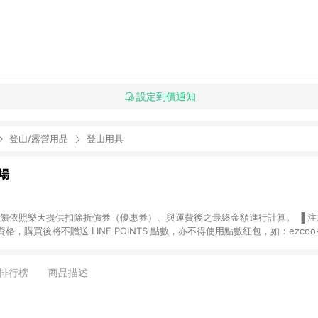
設定到價通知
登山/露營用品
登山用具
場
，購買後將不贈送 LINE POINTS 點數，亦不得使用點數紅包，如：ezcoo
rt mobile、神腦生活、JS巨盛、樂天KOBO電子書，請詳閱 LINE POINT
購物前往台灣樂天市場，並在同一瀏覽器於24小時內結帳，才
出貨及結帳，則不符
排行榜
商品描述
E POINTS 回饋。 (5) LINE 購物為購物資訊整合性平台，商品資料更新
規格、顏色、價位、贈品與台灣樂天市場銷售網頁不符，以銷售網頁標示為準。 (6) 