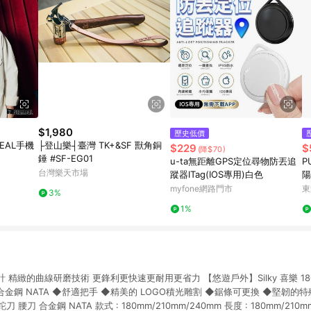
$1,980
歷史低價
REAL手機
├登山樂┤臺灣 TK+&SF 獸角銅
$229
$
(降$70)
錘 #SF-EG01
u-ta無距離GPS定位尋物防丟追
P
台灣樂天市場
蹤器ITag(IOS專用)白色
陽
myfone網路門市
東
3%
1%
精緻的曲線研磨技術 更鋒利更快速更耐用更省力 【悠遊戶外】Silky 喜樂 180m
合金鋼 NATA ◆舒適把手 ◆精美的 LOGO積光雕割 ◆鋸條可更換 ◆堅韌的特殊
刀 腰刀 合金鋼 NATA 款式 : 180mm/210mm/240mm 長度 : 180mm/210mm