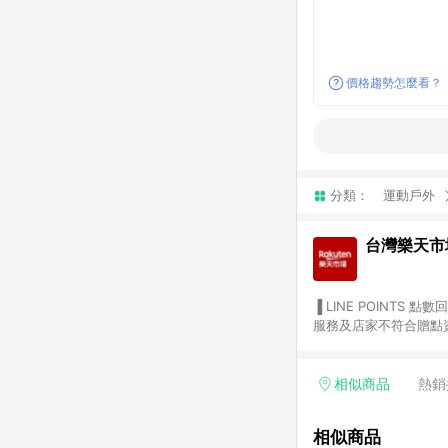
價格趨勢怎麼看？
分類：
運動戶外
台灣樂天市
▐ LINE POINTS 點數回饋依照樂天提供扣除折價券（優惠券）、與運費後之最終金額進行計算。 ▐ 注意事項 (1) 部分
服務及店家不符合贈點資格
天市場商家付款中心、Sma
（https://lin.ee/1MCw7pe/rcfk）。 (2) 需透過 LINE 
享有 LINE POINTS 回饋。 (3) 若購買之訂單（包含預購商品）未符合樂天市場 45 天內完成訂單
相似商品
熱銷
合贈點資格。 (4) 如使用APP、或中途瀏覽比價網、回饋網、Google等其他網頁、或由網頁版(電腦版/手機版網頁)切
換為App都將會造成追蹤中斷而無法進行 LIN
相似商品
會有時間差，如顯示之商品