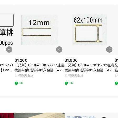
規定，逾期訂單將不符合回饋資格。 (7) 若上述或其他原因，致使消費者無接收到
爭議，台灣樂天市場保有更改條款與法律追訴之權利，活動詳情以樂天市場網
$1,200
$1,900
$
9 24X1
【兄弟】brother DK-22214連續
【兄弟】brother DK-11202連續
兄
)【APP滿
標籤帶(白底黑字)3入包裝【APP
標籤帶(白底黑字)3入包裝【APP
籤
號最高15
滿額下單10%點數(單一帳號最高
滿額下單10%點數(單一帳號最高
下
台灣樂天市場
台灣樂天市場
台
1500點)】8/31止
1000點)】8/31止
點
3%
3%