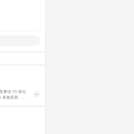
k 美食廚房、樂
S 加碼店家清單
導購訂