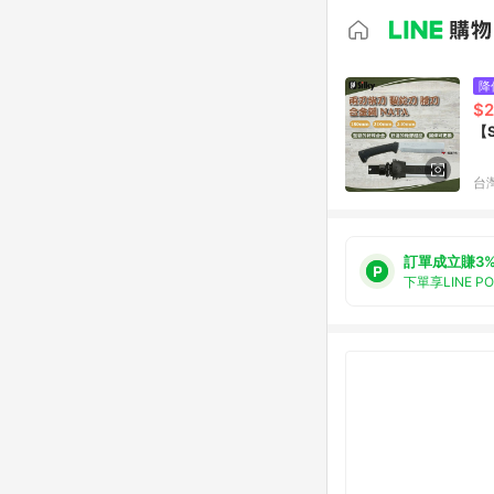
降
$2
【
台
訂單成立賺3
下單享LINE P