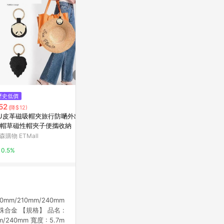
歷史低價
降價
歷史低價
52
$113
$972
(降$12)
(降$6)
(降$108
U皮革磁吸帽夾旅行防嗮外出太
Deparee蒂巴蕾 冰酷 手肘加強/
Pacsafe Co
帽草磁性帽夾子便攜收納
消臭涼感/吸排快乾 防曬袖套 -露
隱藏貼身腰包 V1
指(藏青/黑/白)防曬 遮陽 登山 袖
森購物 ETMall
台灣樂天市場
亞洲跨境設計購物
套【愛買】
0.5%
3%
1%
m/210mm/240mm
合金 【規格】 品名 :
/240mm 寬度 : 5.7m